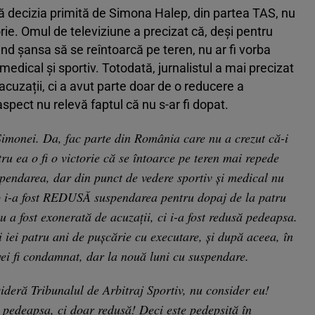
că decizia primită de Simona Halep, din partea TAS, nu
torie. Omul de televiziune a precizat că, deși pentru
ând șansa să se reîntoarcă pe teren, nu ar fi vorba
medical și sportiv. Totodată, jurnalistul a mai precizat
cuzații, ci a avut parte doar de o reducere a
spect nu relevă faptul că nu s-ar fi dopat.
imonei. Da, fac parte din România care nu a crezut că-i
ru ea o fi o victorie că se întoarce pe teren mai repede
uspendarea, dar din punct de vedere sportiv și medical nu
ep i-a fost REDUSĂ suspendarea pentru dopaj de la patru
u a fost exonerată de acuzații, ci i-a fost redusă pedeapsa.
i iei patru ani de pușcărie cu executare, și după aceea, în
vei fi condamnat, dar la nouă luni cu suspendare.
ideră Tribunalul de Arbitraj Sportiv, nu consider eu!
 pedeapsa, ci doar redusă! Deci este pedepsită în