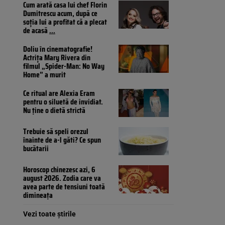
Cum arată casa lui chef Florin
Dumitrescu acum, după ce
soția lui a profitat că a plecat
de acasă
...
Doliu în cinematografie!
Actrița Mary Rivera din
filmul „Spider-Man: No Way
Home” a murit
Ce ritual are Alexia Eram
pentru o siluetă de invidiat.
Nu ține o dietă strictă
Trebuie să speli orezul
înainte de a-l găti? Ce spun
bucătarii
Horoscop chinezesc azi, 6
august 2026. Zodia care va
avea parte de tensiuni toată
dimineața
Vezi toate știrile