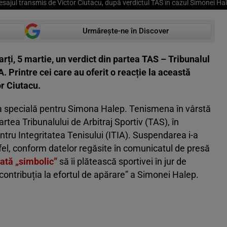
sajul transmis de Victor Ciutacu, după verdictul TAS în cazul Simonei Ha
Urmărește-ne în Discover
rți, 5 martie, un verdict din partea TAS – Tribunalul
A. Printre cei care au oferit o reacție la această
or Ciutacu.
na specială pentru Simona Halep. Tenismena în vârstă
rtea Tribunalului de Arbitraj Sportiv (TAS), în
ntru Integritatea Tenisului (ITIA). Suspendarea i-a
ltfel, conform datelor regăsite în comunicatul de presă
gată „simbolic”
să îi plătească sportivei în jur de
ontribuția la efortul de apărare” a Simonei Halep.