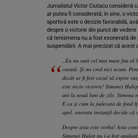
Jurnalistul Victor Ciutacu consideră 
ar putea fi considerată, în sine, o vic
sportivă este o decizie favorabilă, av
despre o victorie din punct de vedere 
că tenismena nu a fost exonerată de a
suspendării. A mai precizat că acest a
„Eu nu sunt cel mai mare fan al S
curată. Și nu cred nici acum. Pent
decât ar fi fost cazul să expire s
este nicio victorie! Simonei Hal
ani la nouă luni de zile. Simona n
E ca și cum la judecata de fond îț
apel, onorata instanță decide că 
Despre asta este vorba! Asta cons
Simonei Halep nu i-a fost anulată