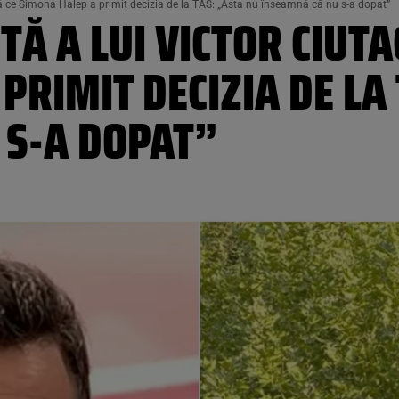
upă ce Simona Halep a primit decizia de la TAS: „Asta nu înseamnă că nu s-a dopat”
TĂ A LUI VICTOR CIUTA
PRIMIT DECIZIA DE LA
 S-A DOPAT”