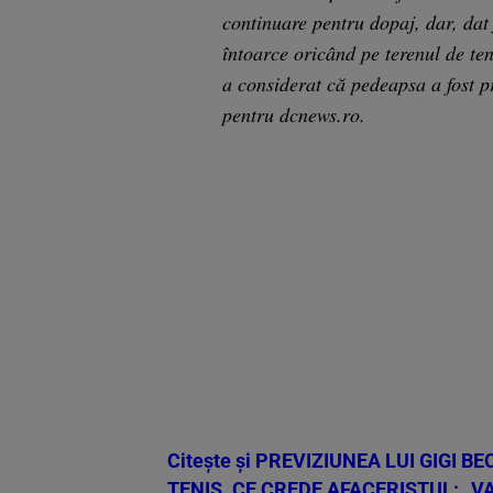
continuare pentru dopaj, dar, dat 
întoarce oricând pe terenul de te
a considerat că pedeapsa a fost p
pentru dcnews.ro.
Citește și
PREVIZIUNEA LUI GIGI BE
TENIS. CE CREDE AFACERISTUL: „V