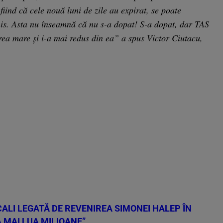
fiind că cele nouă luni de zile au expirat, se poate
nis. Asta nu înseamnă că nu s-a dopat! S-a dopat, dar TAS
rea mare și i-a mai redus din ea” a spus Victor Ciutacu,
CALI LEGATĂ DE REVENIREA SIMONEI HALEP ÎN
A MAI LUA MILIOANE”