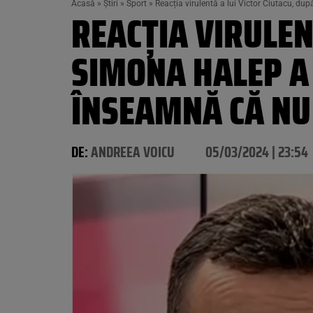
Acasă
»
Știri
»
Sport
»
Reacția virulentă a lui Victor Ciutacu, d
REACȚIA VIRULEN
SIMONA HALEP A 
ÎNSEAMNĂ CĂ NU
DE:
ANDREEA VOICU
05/03/2024 | 23:54