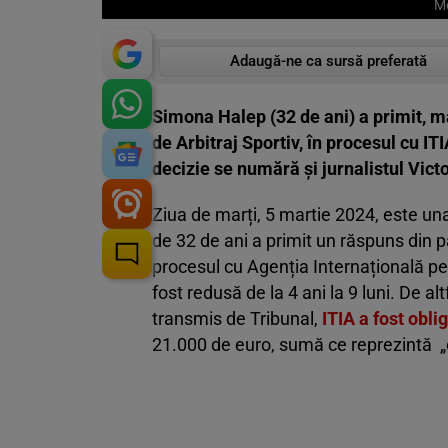
Me
Adaugă-ne ca sursă preferată
Simona Halep (32 de ani) a primit, ma
de Arbitraj Sportiv, în procesul cu ITI
decizie se numără și jurnalistul Vict
Ziua de marți, 5 martie 2024, este u
de 32 de ani a primit un răspuns din pa
procesul cu Agenția Internațională pe
fost redusă de la 4 ani la 9 luni. De a
transmis de Tribunal,
ITIA a fost obli
21.000 de euro, sumă ce reprezintă „c