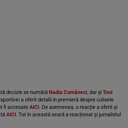
astă decizie se numără
Nadia Comăneci
, dar și
Toni
 sportivei a oferit detalii în premieră despre culisele
ot fi accesate
AICI
. De asemenea, o reacție a oferit și
ată
AICI
. Tot în această seară a reacționat și jurnalistul