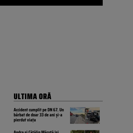
ULTIMA ORĂ
Accident cumplit pe DN 67. Un
bărbat de doar 33 de ani și-a
pierdut viața
Andra și Cătălin Măruță își