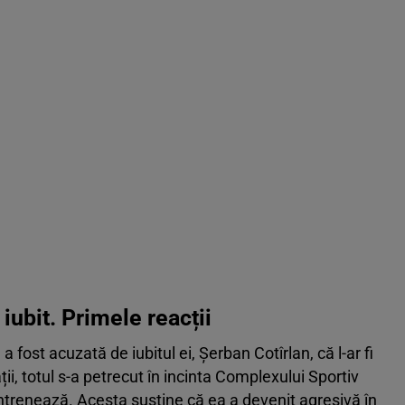
iubit. Primele reacții
 fost acuzată de iubitul ei, Șerban Cotîrlan, că l-ar fi
ții, totul s-a petrecut în incinta Complexului Sportiv
antrenează. Acesta susține că ea a devenit agresivă în