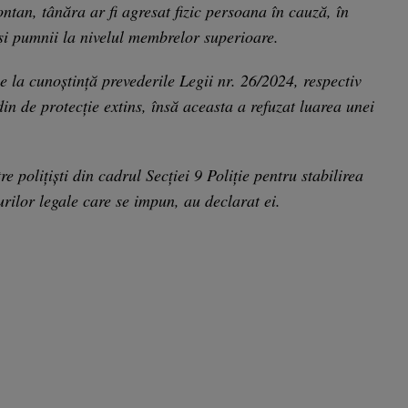
ontan, tânăra ar fi agresat fizic persoana în cauză, în
 și pumnii la nivelul membrelor superioare.
 la cunoștință prevederile Legii nr. 26/2024, respectiv
din de protecție extins, însă aceasta a refuzat luarea unei
e polițiști din cadrul Secției 9 Poliție pentru stabilirea
urilor legale care se impun, au declarat ei.