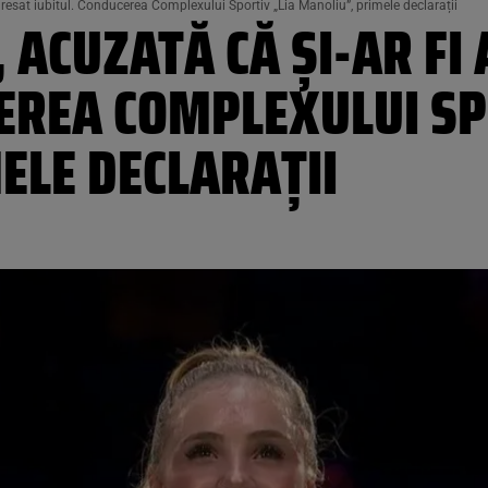
gresat iubitul. Conducerea Complexului Sportiv „Lia Manoliu”, primele declarații
 ACUZATĂ CĂ ȘI-AR FI
EREA COMPLEXULUI SP
ELE DECLARAȚII