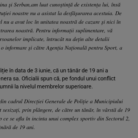
rina și Serban,am luat cunoștință de existența lui, însă
ituției noastre nu a asistat la desfășurarea acestuia. De
 nu a avut loc în unitatea noastră de cazare și nici în
strarea noastră. Pentru informații suplimentare, vă
soanelor implicate, întrucât nu dețin alte detalii
 o informare și către Agenția Națională pentru Sport, a
ție în data de 3 iunie, că un tânăr de 19 ani a
nera sa. Oficialii spun că, pe fondul unui conflict
 pumnii la nivelul membrelor superioare.
 din cadrul Direcției Generale de Poliție a Municipiului
t sesizați, prin plângere, de către un tânăr, în vârstă de 19
mp ce se afla în incinta unui complex sportiv din Sectorul 2,
tânără de 19 ani.