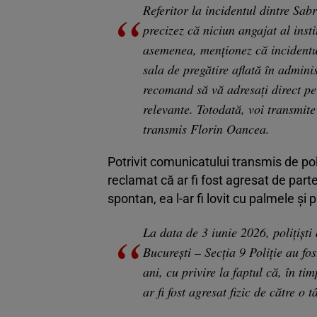
Referitor la incidentul dintre Sab
precizez că niciun angajat al inst
asemenea, menționez că incidentul
sala de pregătire aflată în admini
recomand să vă adresați direct per
relevante. Totodată, voi transmite
transmis Florin Oancea.
Potrivit comunicatului transmis de poli
reclamat că ar fi fost agresat de parte
spontan, ea l-ar fi lovit cu palmele și
La data de 3 iunie 2026, polițiști
București – Secția 9 Poliție au fos
ani, cu privire la faptul că, în ti
ar fi fost agresat fizic de către o 