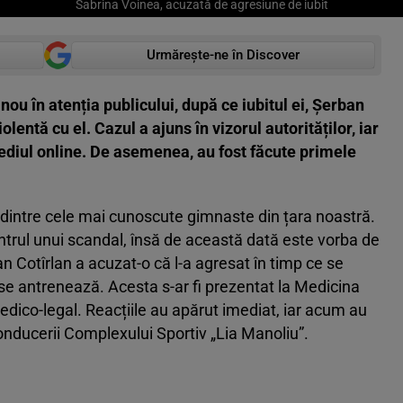
Sabrina Voinea, acuzată de agresiune de iubit
Urmărește-ne în Discover
ou în atenția publicului, după ce iubitul ei, Șerban
olentă cu el. Cazul a ajuns în vizorul autorităților, iar
mediul online. De asemenea, au fost făcute primele
 dintre cele mai cunoscute gimnaste din țara noastră.
ntrul unui scandal, însă de această dată este vorba de
an Cotîrlan a acuzat-o că l-a agresat în timp ce se
a se antrenează. Acesta s-ar fi prezentat la Medicina
edico-legal. Reacțiile au apărut imediat, iar acum au
conducerii Complexului Sportiv „Lia Manoliu”.