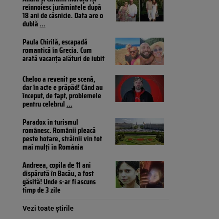
reînnoiesc jurămintele după
18 ani de căsnicie. Data are o
dublă
...
Paula Chirilă, escapadă
romantică în Grecia. Cum
arată vacanța alături de iubit
Cheloo a revenit pe scenă,
dar în acte e prăpăd! Când au
început, de fapt, problemele
pentru celebrul
...
Paradox în turismul
românesc. Românii pleacă
peste hotare, străinii vin tot
mai mulți în România
Andreea, copila de 11 ani
dispărută în Bacău, a fost
găsită! Unde s-ar fi ascuns
timp de 3 zile
Vezi toate știrile