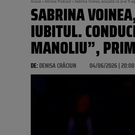
Acasă
»
Altceva Podcast
»
Sabrina Voinea, acuzată că și-ar fi a
SABRINA VOINEA,
IUBITUL. CONDUC
MANOLIU”, PRIM
DE:
DENISA CRĂCIUN
04/06/2026 | 20:08