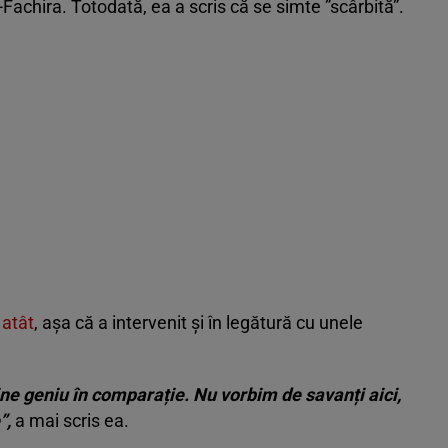
y-Fachira. Totodată, ea a scris că se simte ”scârbită”.
 atât
, așa că a intervenit și în legătură cu unele
ine geniu în comparație. Nu vorbim de savanți aici,
”,
a mai scris ea.