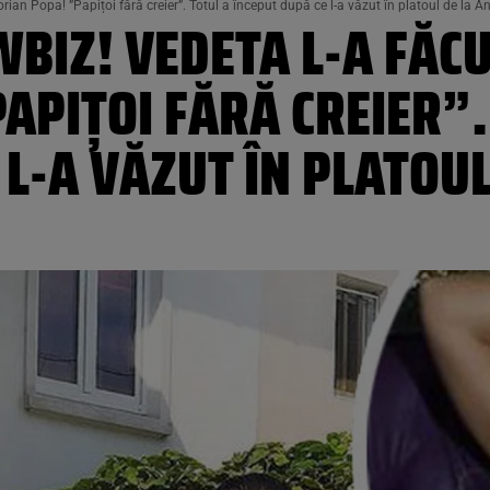
rian Popa! ”Papițoi fără creier”. Totul a început după ce l-a văzut în platoul de la A
BIZ! VEDETA L-A FĂCU
APIȚOI FĂRĂ CREIER”.
 L-A VĂZUT ÎN PLATOUL