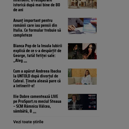
istorică după mai bine de 80
de ani
Anunț important pentru
românii care iau pensii din
Italia. Ce formular trebuie să
completeze
Bianca Pop de la Insula Iubirii
explică de ce s-a despărțit de
George, tatăl fetiței sale:
„Aleg
...
Cum a apărut Andreea Ibacka
la UNTOLD după divorțul de
Cabral. Ținuta aleasă pare că
a întinerit-o!
Ilie Dobre comentează LIVE
pe ProSport.ro meciul Steaua
– SCM Râmnicu Vâlcea,
sâmbătă, 8
...
Vezi toate știrile