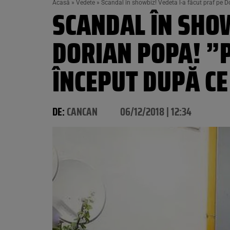
Acasă
»
Vedete
»
Scandal în showbiz! Vedeta l-a făcut praf pe Do
SCANDAL ÎN SHOW
DORIAN POPA! ”P
ÎNCEPUT DUPĂ CE
DE:
CANCAN
06/12/2018 | 12:34