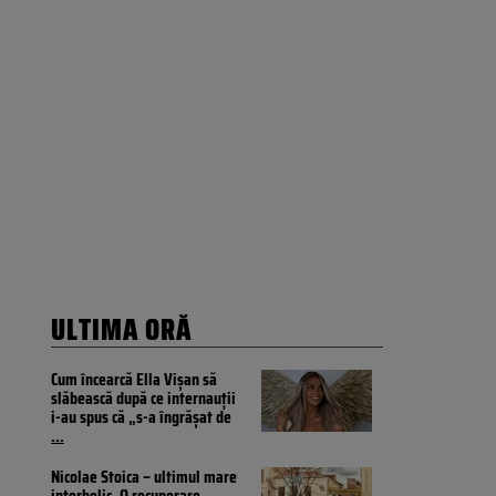
ULTIMA ORĂ
Cum încearcă Ella Vișan să
slăbească după ce internauții
i-au spus că „s-a îngrășat de
...
Nicolae Stoica – ultimul mare
interbelic. O recuperare