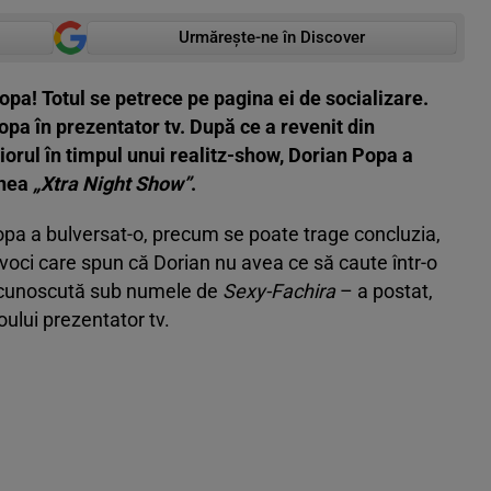
Urmărește-ne în Discover
opa! Totul se petrece pe pagina ei de socializare.
pa în prezentator tv. După ce a revenit din
iorul în timpul unui realitz-show, Dorian Popa a
unea
„Xtra Night Show”
.
opa a bulversat-o, precum se poate trage concluzia,
voci care spun că Dorian nu avea ce să caute într-o
– cunoscută sub numele de
Sexy-Fachira
– a postat,
oului prezentator tv.