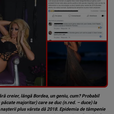
Vezi galeria foto
3 poze
fără creier, lângă Bordea, un geniu, cum? Probabil
 păcate majoritar) care se duc (n.red. – duce) la
nașterii plus vârsta dă 2018. Epidemia de tâmpenie