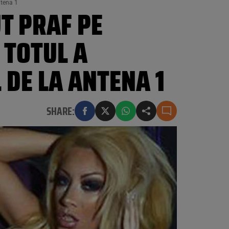
ntena 1
T PRAF PE
 TOTUL A
 DE LA ANTENA 1
SHARE: