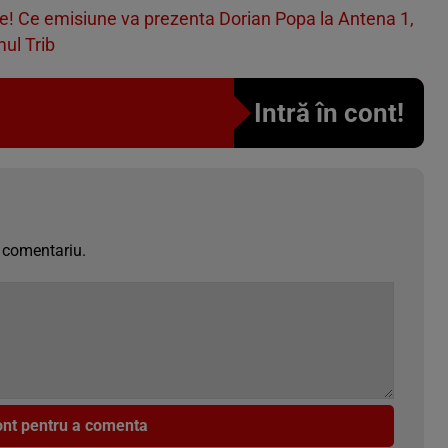
e! Ce emisiune va prezenta Dorian Popa la Antena 1,
mul Trib
Intră în cont!
 comentariu.
cont pentru a comenta