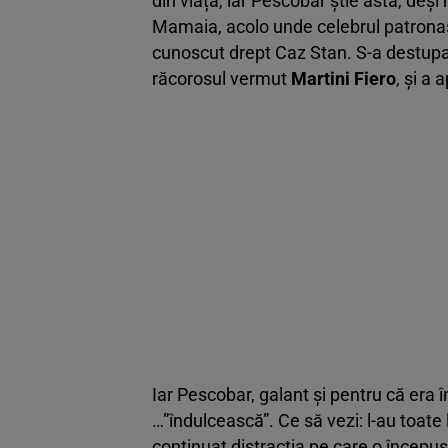
din viață, iar Pescobar știe asta, deși 
Mamaia, acolo unde celebrul patronaș 
cunoscut drept Caz Stan.
S-a destupat
răcorosul vermut
Martini Fiero
, și a 
Iar Pescobar, galant și pentru că era
…”îndulcească”. Ce să vezi: l-au toate
continuat distracția pe care o începu