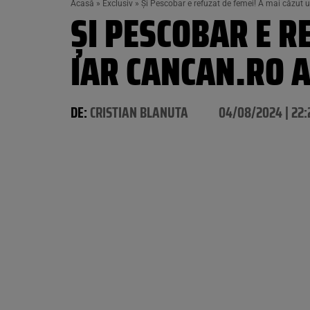
Acasă
»
Exclusiv
»
Și Pescobar e refuzat de femei! A mai căzut u
ȘI PESCOBAR E R
IAR CANCAN.RO A
DE:
CRISTIAN BLANUTA
04/08/2024 | 22: