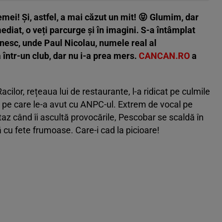
mei! Și, astfel, a mai căzut un mit!
😝
Glumim, dar
ediat, o veți parcurge și în imagini. S-a întâmplat
nesc, unde Paul Nicolau, numele real al
că într-un club, dar nu i-a prea mers.
CANCAN.RO
a
cilor, rețeaua lui de restaurante, l-a ridicat pe culmile
e pe care le-a avut cu ANPC-ul. E
xtrem de vocal pe
xtaz când îi ascultă provocările, Pescobar se scaldă în
ă cu fete frumoase. Care-i cad la picioare!