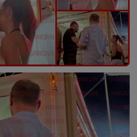
Vezi galeria foto
4 poze