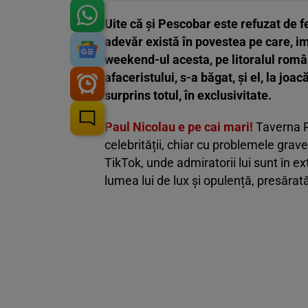
Uite că și Pescobar este refuzat de fe
adevăr există în povestea pe care, im
weekend-ul acesta, pe litoralul româ
afaceristului, s-a băgat, și el, la joa
surprins totul, în exclusivitate.
Paul Nicolau e pe cai mari!
Taverna Ra
celebrității, chiar cu problemele grav
TikTok,
unde admiratorii lui sunt în e
lumea lui de lux și opulență, presărat