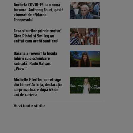
Ancheta COVID-19 ia o nouă
turnură. Anthony Fauci, găsit
vinovat de sfidarea
Congresului
Casa visurilor prinde contur!
Gina Pistol și Smiley au
arătat cum arată șantierul
Daiana a revenit la Insula
Iubirii cu o schimbare
radicală. Radu Vâlcan:
„Wow!”
Michelle Pfeiffer se retrage
din filme? Actrița, declarație
surprinzătoare după 45 de
ani de carieră
Vezi toate știrile