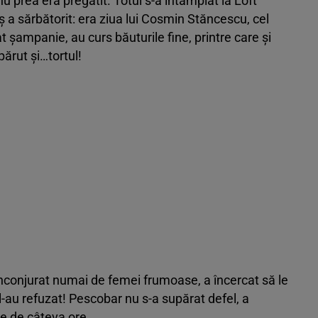
nu prea era pregătit. Totul s-a întâmplat la Loft
a sărbătorit: era ziua lui Cosmin Stăncescu, cel
 șampanie, au curs băuturile fine, printre care și
apărut și…tortul!
 înconjurat numai de femei frumoase, a încercat să le
 l-au refuzat! Pescobar nu s-a supărat defel, a
se de câteva ore.