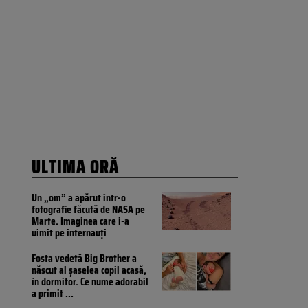
ULTIMA ORĂ
Un „om” a apărut într-o
fotografie făcută de NASA pe
Marte. Imaginea care i-a
uimit pe internauți
Fosta vedetă Big Brother a
născut al șaselea copil acasă,
în dormitor. Ce nume adorabil
a primit
...