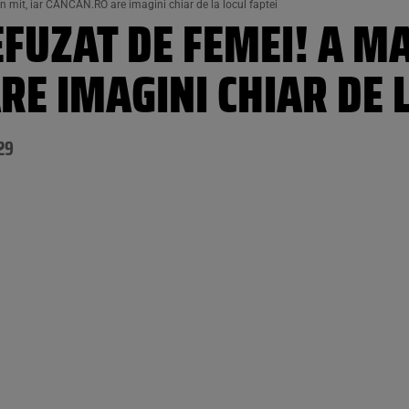
n mit, iar CANCAN.RO are imagini chiar de la locul faptei
EFUZAT DE FEMEI! A MA
RE IMAGINI CHIAR DE L
29