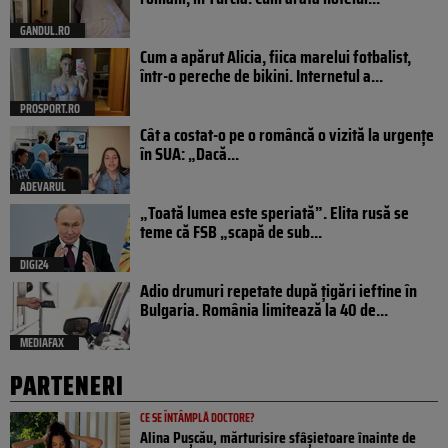
GANDUL.RO
Cum a apărut Alicia, fiica marelui fotbalist,
într-o pereche de bikini. Internetul a...
PROSPORT.RO
Cât a costat-o pe o româncă o vizită la urgențe
în SUA: „Dacă...
ADEVARUL
„Toată lumea este speriată”. Elita rusă se
teme că FSB „scapă de sub...
DIGI24
Adio drumuri repetate după țigări ieftine în
Bulgaria. România limitează la 40 de...
MEDIAFAX
PARTENERI
CE SE ÎNTÂMPLĂ DOCTORE?
Alina Pușcău, mărturisire sfâșietoare înainte de