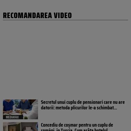
RECOMANDAREA VIDEO
Secretul unui cuplu de pensionari care nu are
datorii: metoda plicurilor le-a schimbat...
MEDIAFAX
Concediu de coșmar pentru un cuplu de
români, în Turcia. Cum arăta hotelul...