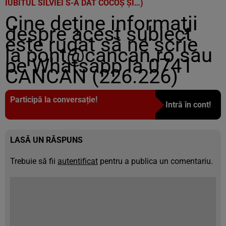
IUBITUL SILVIEI S-A DAT COCOȘ ȘI…)
Cine deţine informaţii
despre acest subiect
este rugat să ne scrie
la
pont@cancan.ro
sau
pe Whatsapp la 0741
CANCAN (226.226)
Participă la conversație!
Intră în cont!
LASĂ UN RĂSPUNS
Trebuie să fii
autentificat
pentru a publica un comentariu.