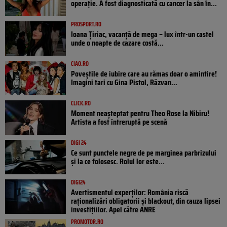
operație. A fost diagnosticată cu cancer la sân în...
PROSPORT.RO
Ioana Țiriac, vacanță de mega – lux într-un castel
unde o noapte de cazare costă...
CIAO.RO
Poveştile de iubire care au rămas doar o amintire!
Imagini tari cu Gina Pistol, Răzvan...
CLICK.RO
Moment neașteptat pentru Theo Rose la Nibiru!
Artista a fost întreruptă pe scenă
DIGI 24
Ce sunt punctele negre de pe marginea parbrizului
și la ce folosesc. Rolul lor este...
DIGI24
Avertismentul experților: România riscă
raționalizări obligatorii și blackout, din cauza lipsei
investițiilor. Apel către ANRE
PROMOTOR.RO