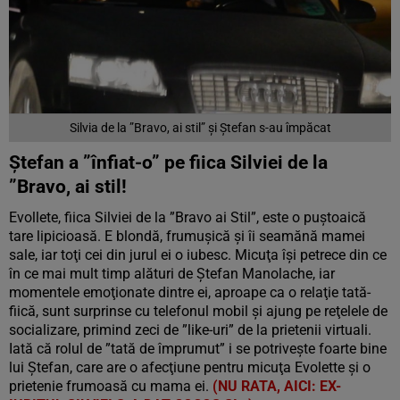
Silvia de la ”Bravo, ai stil” și Ștefan s-au împăcat
Ştefan a ”înfiat-o” pe fiica Silviei de la
”Bravo, ai stil!
Evollete, fiica Silviei de la ”Bravo ai Stil”, este o puştoaică
tare lipicioasă. E blondă, frumuşică şi îi seamănă mamei
sale, iar toţi cei din jurul ei o iubesc. Micuţa îşi petrece din ce
în ce mai mult timp alături de Ştefan Manolache, iar
momentele emoţionate dintre ei, aproape ca o relaţie tată-
fiică, sunt surprinse cu telefonul mobil şi ajung pe reţelele de
socializare, primind zeci de ”like-uri” de la prietenii virtuali.
Iată că rolul de ”tată de împrumut” i se potriveşte foarte bine
lui Ştefan, care are o afecţiune pentru micuţa Evolette şi o
prietenie frumoasă cu mama ei.
(NU RATA, AICI: EX-