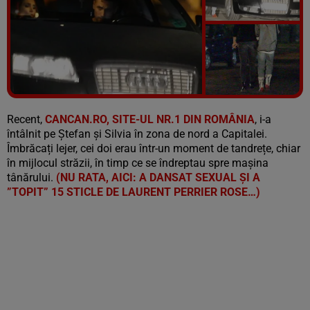
Vezi galeria foto
9 poze
Recent,
CANCAN.RO, SITE-UL NR.1 DIN ROMÂNIA
, i-a
întâlnit pe Ștefan și Silvia în zona de nord a Capitalei.
Îmbrăcați lejer, cei doi erau într-un moment de tandrețe, chiar
în mijlocul străzii, în timp ce se îndreptau spre mașina
tânărului.
(NU RATA, AICI: A DANSAT SEXUAL ȘI A
”TOPIT” 15 STICLE DE LAURENT PERRIER ROSE…)