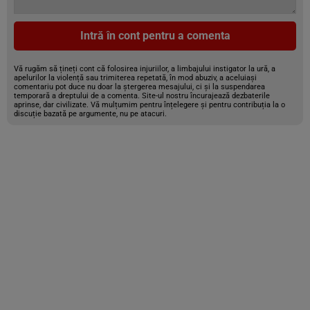
Intră în cont pentru a comenta
Vă rugăm să țineți cont că folosirea injuriilor, a limbajului instigator la ură, a
apelurilor la violență sau trimiterea repetată, în mod abuziv, a aceluiași
comentariu pot duce nu doar la ștergerea mesajului, ci și la suspendarea
temporară a dreptului de a comenta. Site-ul nostru încurajează dezbaterile
aprinse, dar civilizate. Vă mulțumim pentru înțelegere și pentru contribuția la o
discuție bazată pe argumente, nu pe atacuri.