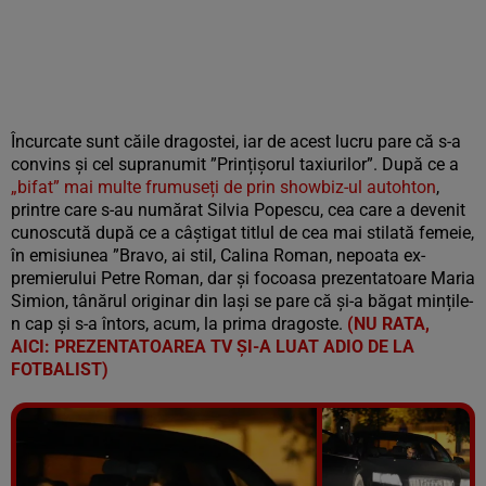
Încurcate sunt căile dragostei, iar de acest lucru pare că s-a
convins și cel supranumit ”Prințișorul taxiurilor”.
După ce a
„bifat” mai multe frumuseți de prin showbiz-ul autohton
,
printre care s-au numărat Silvia Popescu, cea care a devenit
cunoscută după ce a câștigat titlul de cea mai stilată femeie,
în emisiunea ”Bravo, ai stil, Calina Roman, nepoata ex-
premierului Petre Roman, dar și focoasa prezentatoare Maria
Simion, tânărul originar din Iași se pare că și-a băgat mințile-
n cap și s-a întors, acum, la prima dragoste.
(NU RATA,
AICI: PREZENTATOAREA TV ȘI-A LUAT ADIO DE LA
FOTBALIST)