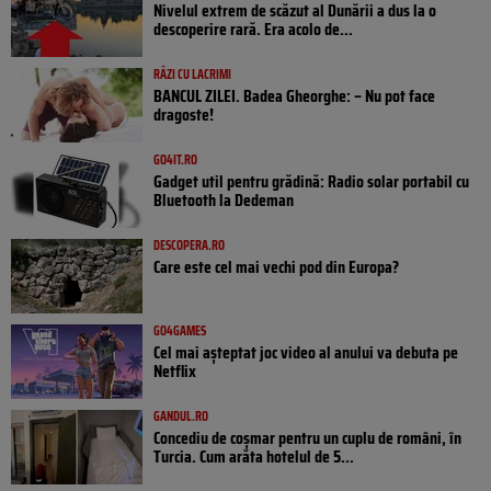
Nivelul extrem de scăzut al Dunării a dus la o
descoperire rară. Era acolo de...
RÂZI CU LACRIMI
BANCUL ZILEI. Badea Gheorghe: – Nu pot face
dragoste!
GO4IT.RO
Gadget util pentru grădină: Radio solar portabil cu
Bluetooth la Dedeman
DESCOPERA.RO
Care este cel mai vechi pod din Europa?
GO4GAMES
Cel mai așteptat joc video al anului va debuta pe
Netflix
GANDUL.RO
Concediu de coșmar pentru un cuplu de români, în
Turcia. Cum arăta hotelul de 5...