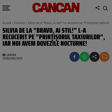
Acasă
»
Exclusiv
»
Silvia de la ”Bravo, ai stil!” l-a recucerit pe ”Prințișorul taxiuril
SILVIA DE LA ”BRAVO, AI STIL!” L-A
RECUCERIT PE ”PRINȚIȘORUL TAXIURILOR”,
IAR NOI AVEM DOVEZILE NOCTURNE!
DE:
CANCAN
17/06/2018 | 10:11