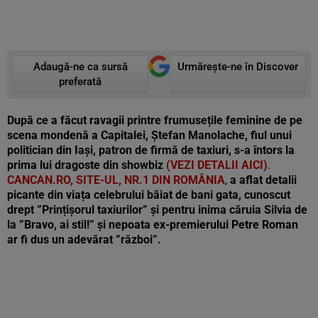
Adaugă-ne ca sursă
Urmărește-ne în Discover
preferată
După ce a făcut ravagii printre frumusețile feminine de pe
scena mondenă a Capitalei, Ștefan Manolache, fiul unui
politician din Iași, patron de firmă de taxiuri, s-a întors la
prima lui dragoste din showbiz
(VEZI DETALII AICI)
.
CANCAN.RO, SITE-UL, NR.1 DIN ROMÂNIA
,
a aflat detalii
picante din viața celebrului băiat de bani gata, cunoscut
drept ”Prințișorul taxiurilor” și pentru inima căruia Silvia de
la ”Bravo, ai stil!” și nepoata ex-premierului Petre Roman
ar fi dus un adevărat ”război”.