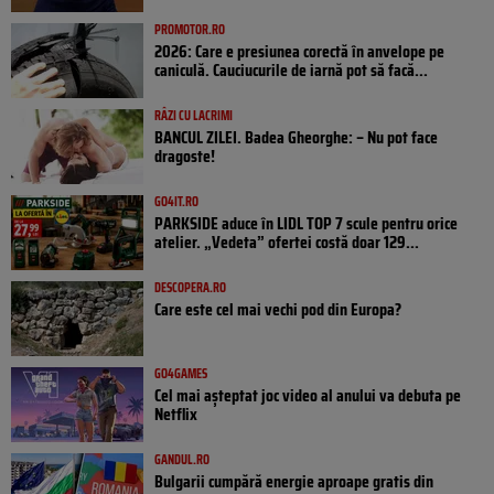
PROMOTOR.RO
2026: Care e presiunea corectă în anvelope pe
caniculă. Cauciucurile de iarnă pot să facă...
RÂZI CU LACRIMI
BANCUL ZILEI. Badea Gheorghe: – Nu pot face
dragoste!
GO4IT.RO
PARKSIDE aduce în LIDL TOP 7 scule pentru orice
atelier. „Vedeta” ofertei costă doar 129...
DESCOPERA.RO
Care este cel mai vechi pod din Europa?
GO4GAMES
Cel mai așteptat joc video al anului va debuta pe
Netflix
GANDUL.RO
Bulgarii cumpără energie aproape gratis din