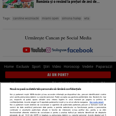
România și o revând la prețuri de zeci de...
Tags:
caroline wozniacki
miami open
simona halep
wta
Urmărește Cancan pe Social Media
Home
Exclusiv
Sport
Știri
Video
Horoscop
Vedete
Paparazzi
AI UN PONT?
Scrie-ne pe Whatsapp
, sună la 0741226226 sau trimite mail la
pont@cancan.ro
Nouă ne pasă ca datele tale personale să rămână confidențiale
Noi și partenerii noștri
1019
stocăm și/sau accesăm informații pe dispozitivul dvs., precum identificatorii cookie
unici pentru prelucrarea datelor cu caracter personal. Puteți accepta sau gestiona preferințele dvs. făcând clic mai
Știri interne
Știri externe
Politică
jos, respectiv vă puteți opune utilizării unui interes legitim în orice moment pe pagina cu politica de
confidențialitate. Aceste alegeri vor fi raportate partenerilor noștri și nu vă vor afecta navigarea.
Mai multe detalii
Noi si partenerii nostri (retelele de socializare si agentiile de publicitate partenere, precum si furnizorii nostri de
servicii de date analitice) prelucram date pentru a permite website-ului sa functioneze, pentru a personaliza
Ultimele stiri
Diete
Insula Iubirii
Dictionar de vise
LIFE STYLE
continutul si anunturile publicitare afisate in functie de interesele si/sau profilul dvs., pentru a va oferi
functionalitati aferente retelelor de socializare si pentru a analiza traficul pe website. Beneficiati de drepturile
Horoscop
prevazute de art. 15-22 din GDPR in legatura cu prelucrarea datelor cu caracter personal. Aceste drepturi pot fi