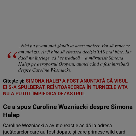
„Nici nu m-am mai gândit la acest subiect. Pot să repet ce
am mai zis. Ar fi bine să citească decizia TAS mai bine. Iar
dacă nu înțelege, să i se traducă”, a mărturisit Simona
Halep pe aeroportul Otopeni, atunci când a fost întrebată
despre Caroline Wozniacki.
Citește și:
SIMONA HALEP A FOST ANUNȚATĂ CĂ VISUL
EI S-A SPULBERAT. REÎNTOARCEREA ÎN TURNEELE WTA
NU A PUTUT ÎMPIEDICA DEZASTRUL
Ce a spus Caroline Wozniacki despre Simona
Halep
Caroline Wozniacki a avut o reacție acidă la adresa
jucătoarelor care au fost dopate și care primesc wild-card