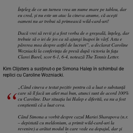
Înțeleg de ce un turneu vrea un nume mare pe tablou, dar
eu cred, și nu este un atac la cineva anume, că acești
oameni nu ar trebui să primească wild-card-uri!
Dacă vrei să revii și a fost vorba de o greșeală, înțeleg, dar
trebuie să o iei de jos ca să ajungi înapoi în vârf. Asta e
părerea mea despre astfel de lucruri”, a declarat Caroline
Wozniacki la conferința de presă după victoria în fața
Clarei Burel, scor 6-1, 6-4, notează The Tennis Letter.
Kim Clijsters a susținut-o pe Simona Halep în schimbul de
replici cu Caroline Wozniacki.
„Când cineva e testat pozitiv pentru că a luat o substanță
care să îl facă un atlet mai bun, atunci sunt de acord 100%
cu Caroline. Dar situația lui Halep e diferită, ea nu a fost
conștientă că a luat ceva.
Când Simona a vorbit despre cazul Mariei Sharapova (n.r.
– depistată cu meldonium, a primit wild-card-uri la
revenire) a arătat modul în care vede ea dopajul, dar și