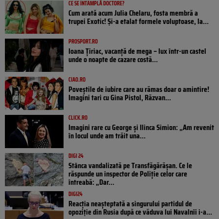
CE SE ÎNTÂMPLĂ DOCTORE?
Cum arată acum Julia Chelaru, fosta membră a
trupei Exotic! Și-a etalat formele voluptoase, la...
PROSPORT.RO
Ioana Țiriac, vacanță de mega – lux într-un castel
unde o noapte de cazare costă...
CIAO.RO
Poveştile de iubire care au rămas doar o amintire!
Imagini tari cu Gina Pistol, Răzvan...
CLICK.RO
Imagini rare cu George și Ilinca Simion: „Am revenit
în locul unde am trăit una...
DIGI 24
Stânca vandalizată pe Transfăgărășan. Ce le
răspunde un inspector de Poliție celor care
întreabă: „Dar...
DIGI24
Reacția neașteptată a singurului partidul de
opoziţie din Rusia după ce văduva lui Navalnîi i-a...