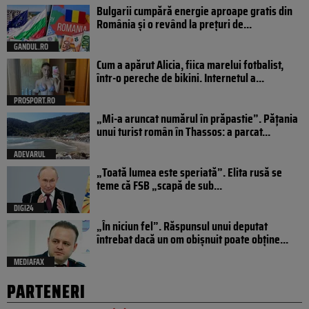
Bulgarii cumpără energie aproape gratis din
România și o revând la prețuri de...
GANDUL.RO
Cum a apărut Alicia, fiica marelui fotbalist,
într-o pereche de bikini. Internetul a...
PROSPORT.RO
„Mi-a aruncat numărul în prăpastie”. Pățania
unui turist român în Thassos: a parcat...
ADEVARUL
„Toată lumea este speriată”. Elita rusă se
teme că FSB „scapă de sub...
DIGI24
„În niciun fel”. Răspunsul unui deputat
întrebat dacă un om obișnuit poate obține...
MEDIAFAX
PARTENERI