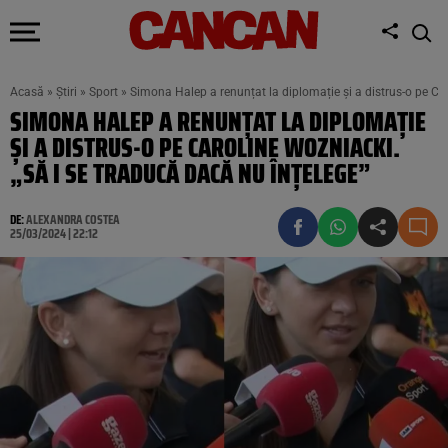
Acasă
»
Știri
»
Sport
»
Simona Halep a renunțat la diplomație și a distrus-o pe Car
SIMONA HALEP A RENUNȚAT LA DIPLOMAȚIE
ȘI A DISTRUS-O PE CAROLINE WOZNIACKI.
„SĂ I SE TRADUCĂ DACĂ NU ÎNȚELEGE”
DE:
ALEXANDRA COSTEA
25/03/2024 | 22:12