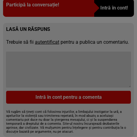
Participă la conversație!
Intră în cont!
LASĂ UN RĂSPUNS
Trebuie să fii
autentificat
pentru a publica un comentariu.
Intră în cont pentru a comenta
Vă rugăm să țineți cont că folosirea injuriilor, a limbajului instigator la ură, a
apelurilor la violență sau trimiterea repetată, în mod abuziv, a aceluiași
comentariu pot duce nu doar la ștergerea mesajului, ci și la suspendarea
temporară a dreptului de a comenta. Site-ul nostru încurajează dezbaterile
aprinse, dar civilizate. Vă mulțumim pentru înțelegere și pentru contribuția la o
discuție bazată pe argumente, nu pe atacuri.