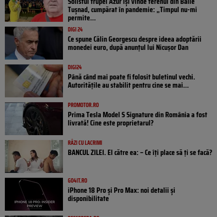
Solistul trupei Azur își vinde terenul din Băile
Tușnad, cumpărat în pandemie: „Timpul nu-mi
permite...
DIGI 24
Ce spune Călin Georgescu despre ideea adoptării
monedei euro, după anunțul lui Nicușor Dan
DIGI24
Până când mai poate fi folosit buletinul vechi.
Autoritățile au stabilit pentru cine se mai...
PROMOTOR.RO
Prima Tesla Model S Signature din România a fost
livrată! Cine este proprietarul?
RÂZI CU LACRIMI
BANCUL ZILEI. El către ea: – Ce îți place să ți se facă?
GO4IT.RO
iPhone 18 Pro și Pro Max: noi detalii și
disponibilitate