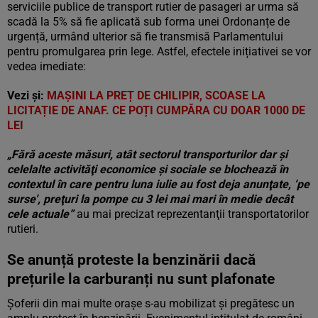
serviciile publice de transport rutier de pasageri ar urma să
scadă la 5% să fie aplicată sub forma unei Ordonanțe de
urgență, urmând ulterior să fie transmisă Parlamentului
pentru promulgarea prin lege. Astfel, efectele inițiativei se vor
vedea imediate:
Vezi și:
MAȘINI LA PREȚ DE CHILIPIR, SCOASE LA
LICITAȚIE DE ANAF. CE POȚI CUMPĂRA CU DOAR 1000 DE
LEI
„Fără aceste măsuri, atât sectorul transporturilor dar şi
celelalte activităţi economice şi sociale se blochează în
contextul în care pentru luna iulie au fost deja anunţate, ‘pe
surse’, preţuri la pompe cu 3 lei mai mari în medie decât
cele actuale”
au mai precizat reprezentanţii transportatorilor
rutieri.
Se anunță proteste la benzinării dacă
prețurile la carburanți nu sunt plafonate
Șoferii din mai multe orașe s-au mobilizat și pregătesc un