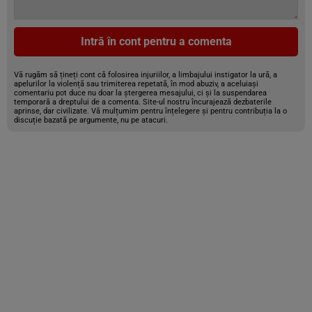
Intră în cont pentru a comenta
Vă rugăm să țineți cont că folosirea injuriilor, a limbajului instigator la ură, a
apelurilor la violență sau trimiterea repetată, în mod abuziv, a aceluiași
comentariu pot duce nu doar la ștergerea mesajului, ci și la suspendarea
temporară a dreptului de a comenta. Site-ul nostru încurajează dezbaterile
aprinse, dar civilizate. Vă mulțumim pentru înțelegere și pentru contribuția la o
discuție bazată pe argumente, nu pe atacuri.