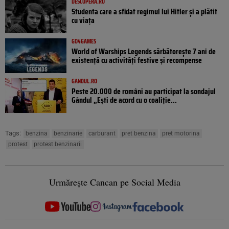
DESCOPERA.RO
Studenta care a sfidat regimul lui Hitler și a plătit
cu viața
GO4GAMES
World of Warships Legends sărbătorește 7 ani de
existență cu activități festive și recompense
GANDUL.RO
Peste 20.000 de români au participat la sondajul
Gândul „Ești de acord cu o coaliție...
Tags:
benzina
benzinarie
carburant
pret benzina
pret motorina
protest
protest benzinarii
Urmărește Cancan pe Social Media