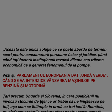
„Aceasta este unica soluţie ce se poate aborda pe termen
scurt pentru consumatorii persoane fizice şi juridice, până
când toţi factorii instituţionali rezolvă dilema sau trilema
economică ce a generat fenomenul de la pompe.
Vezi și:
PARLAMENTUL EUROPEAN A DAT „UNDĂ VERDE”.
CÂND SE VA INTERZICE VÂNZAREA MAȘINILOR PE
BENZINĂ ȘI MOTORINĂ.
Ţări precum Ungaria şi Slovenia, în care politicienii nu
invocau stocurile de ţiţei ce ar trebui să ne liniştească pe
toţi, aşa cum se întâmpla în urmă cu trei luni în România,
au plafonat preţurile carburanţilor pentru consumatorii