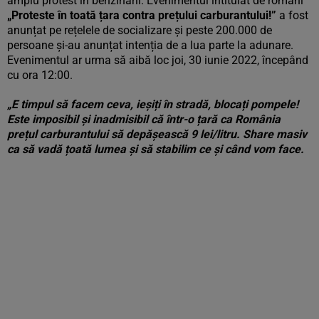
amplu protest în benzinării. Evenimentul intitulat de români
„Proteste în toată țara contra prețului carburantului!”
a fost
anunțat pe rețelele de socializare și peste 200.000 de
persoane și-au anunțat intenția de a lua parte la adunare.
Evenimentul ar urma să aibă loc joi, 30 iunie 2022, începând
cu ora 12:00.
„E timpul să facem ceva, ieșiți în stradă, blocați pompele!
Este imposibil și inadmisibil că într-o țară ca România
prețul carburantului să depășească 9 lei/litru. Share masiv
ca să vadă țoată lumea și să stabilim ce și când vom face.