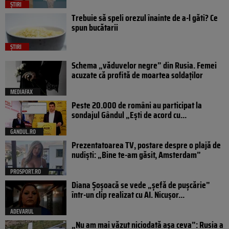
ȘTIRI
Trebuie să speli orezul înainte de a-l găti? Ce
spun bucătarii
ȘTIRI
Schema „văduvelor negre” din Rusia. Femei
acuzate că profită de moartea soldaților
MEDIAFAX
Peste 20.000 de români au participat la
sondajul Gândul „Ești de acord cu...
GANDUL.RO
Prezentatoarea TV, postare despre o plajă de
nudiști: „Bine te-am găsit, Amsterdam”
PROSPORT.RO
Diana Șoșoacă se vede „șefă de pușcărie”
într-un clip realizat cu AI. Nicușor...
ADEVARUL
„Nu am mai văzut niciodată așa ceva”: Rusia a