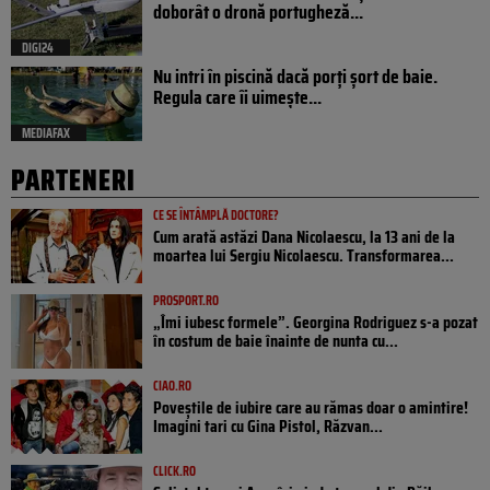
doborât o dronă portugheză...
DIGI24
Nu intri în piscină dacă porți șort de baie.
Regula care îi uimește...
MEDIAFAX
PARTENERI
CE SE ÎNTÂMPLĂ DOCTORE?
Cum arată astăzi Dana Nicolaescu, la 13 ani de la
moartea lui Sergiu Nicolaescu. Transformarea...
PROSPORT.RO
„Îmi iubesc formele”. Georgina Rodriguez s-a pozat
în costum de baie înainte de nunta cu...
CIAO.RO
Poveştile de iubire care au rămas doar o amintire!
Imagini tari cu Gina Pistol, Răzvan...
CLICK.RO