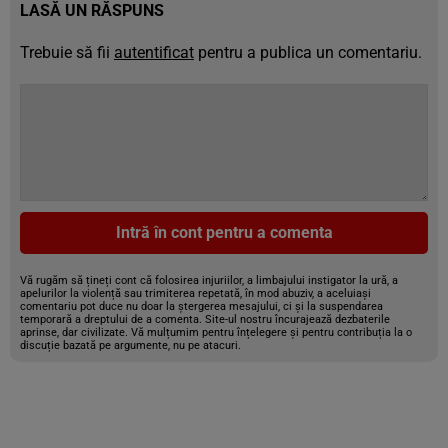
LASĂ UN RĂSPUNS
Trebuie să fii
autentificat
pentru a publica un comentariu.
Intră în cont pentru a comenta
Vă rugăm să țineți cont că folosirea injuriilor, a limbajului instigator la ură, a
apelurilor la violență sau trimiterea repetată, în mod abuziv, a aceluiași
comentariu pot duce nu doar la ștergerea mesajului, ci și la suspendarea
temporară a dreptului de a comenta. Site-ul nostru încurajează dezbaterile
aprinse, dar civilizate. Vă mulțumim pentru înțelegere și pentru contribuția la o
discuție bazată pe argumente, nu pe atacuri.