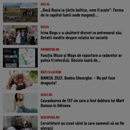
DIGI 24
„Dacă Rusia ia țările baltice, vom fi acolo”: Ferma
de la capătul lumii unde magnați...
DIGI24
Irina Begu s-a căsătorit discret cu antrenorul său.
Detalii inedite despre relația lor secretă
PROMOTOR.RO
Funcția Waze și Maps de raportare a radarelor ar
putea fi interzisă. Decizia luată de...
RÂZI CU LACRIMI
BANCUL ZILEI. Badea Gheorghe: – Nu pot face
dragoste!
GO4IT.RO
Cascadoarea de 137 cm care a fost dublura lui Matt
Damon în Odiseea
DESCOPERA.RO
Cercetătorii au creat câini la care oamenii să nu fie
alergici