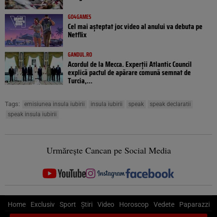
GO4GAMES
Cel mai așteptat joc video al anului va debuta pe
Netflix
GANDUL.RO
Acordul de la Mecca. Experții Atlantic Council
explică pactul de apărare comună semnat de
Turcia,...
Tags:
emisiunea insula iubirii
insula iubirii
speak
speak declaratii
speak insula iubirii
Urmărește Cancan pe Social Media
Home
Exclusiv
Sport
Știri
Video
Horoscop
Vedete
Paparazzi