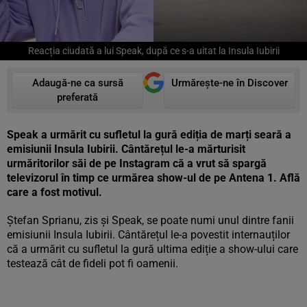
Reacția ciudată a lui Speak, după ce s-a uitat la Insula Iubirii
Adaugă-ne ca sursă
Urmărește-ne în Discover
preferată
Speak a urmărit cu sufletul la gură ediția de marți seară a
emisiunii Insula Iubirii. Cântărețul le-a mărturisit
urmăritorilor săi de pe Instagram că a vrut să spargă
televizorul în timp ce urmărea show-ul de pe Antena 1. Află
care a fost motivul.
Ștefan Sprianu, zis și Speak, se poate numi unul dintre fanii
emisiunii Insula Iubirii. Cântărețul le-a povestit internauților
că a urmărit cu sufletul la gură ultima ediție a show-ului care
testează cât de fideli pot fi oamenii.