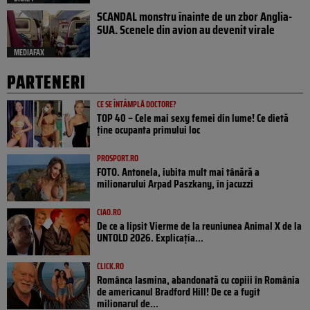
SCANDAL monstru înainte de un zbor Anglia-
SUA. Scenele din avion au devenit virale
MEDIAFAX
PARTENERI
CE SE ÎNTÂMPLĂ DOCTORE?
TOP 40 – Cele mai sexy femei din lume! Ce dietă
ține ocupanta primului loc
PROSPORT.RO
FOTO. Antonela, iubita mult mai tânără a
milionarului Arpad Paszkany, în jacuzzi
CIAO.RO
De ce a lipsit Vierme de la reuniunea Animal X de la
UNTOLD 2026. Explicația...
CLICK.RO
Românca Iasmina, abandonată cu copiii în România
de americanul Bradford Hill! De ce a fugit
milionarul de...