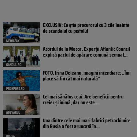
EXCLUSIV: Ce știa procurorul cu 3 zile înainte
de scandalul cu pistolul
MEDIAFAX
Acordul de la Mecca. Experții Atlantic Council
explică pactul de apărare comună semnat...
GANDUL.RO
FOTO. Irina Deleanu, imagini incendiare: „Îmi
place să fiu cât mai naturală”
PROSPORT.RO
Cel mai sănătos ceai. Are beneficii pentru
creier și inimă, dar nu este...
ADEVARUL
Una dintre cele mai mari fabrici petrochimice
din Rusia a fost aruncată în...
DIGI24