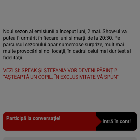
Noul sezon al emisiunii a început luni, 2 mai. Show-ul va
putea fi urmărit în fiecare luni şi marţi, de la 20:30. Pe
parcursul sezonului apar numeroase surprize, mult mai
multe provocări şi noi locaţii, în cadrul celui mai dur test al
fidelităţii.
VEZI ȘI: SPEAK ȘI ȘTEFANIA VOR DEVENI PĂRINȚI?
”AȘTEAPTĂ UN COPIL. ÎN EXCLUSIVITATE VĂ SPUN”
Participă la conversație!
Intră în cont!