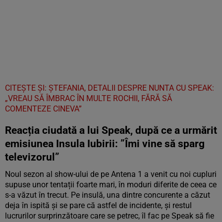
CITEȘTE ȘI: ŞTEFANIA, DETALII DESPRE NUNTA CU SPEAK:
„VREAU SĂ ÎMBRAC ÎN MULTE ROCHII, FĂRĂ SĂ
COMENTEZE CINEVA”
Reacția ciudată a lui Speak, după ce a urmărit
emisiunea Insula Iubirii: ”Îmi vine să sparg
televizorul”
Noul sezon al show-ului de pe Antena 1 a venit cu noi cupluri
supuse unor tentații foarte mari, în moduri diferite de ceea ce
s-a văzut în trecut. Pe insulă, una dintre concurente a căzut
deja în ispită și se pare că astfel de incidente, și restul
lucrurilor surprinzătoare care se petrec, îl fac pe Speak să fie