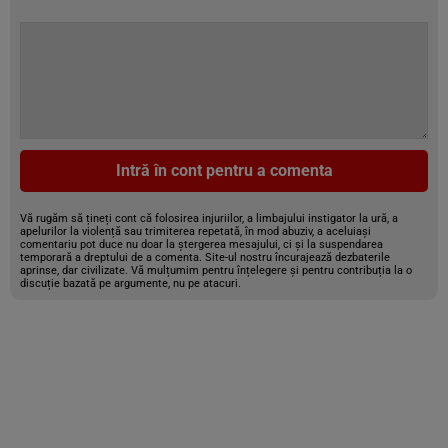
Intră în cont pentru a comenta
Vă rugăm să țineți cont că folosirea injuriilor, a limbajului instigator la ură, a
apelurilor la violență sau trimiterea repetată, în mod abuziv, a aceluiași
comentariu pot duce nu doar la ștergerea mesajului, ci și la suspendarea
temporară a dreptului de a comenta. Site-ul nostru încurajează dezbaterile
aprinse, dar civilizate. Vă mulțumim pentru înțelegere și pentru contribuția la o
discuție bazată pe argumente, nu pe atacuri.