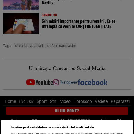
Netflix
GANDUL.RO
Schimbări importante pentru români. Ce se
întâmplă cu vechile CĂRȚI DE IDENTITATE
Tags:
silvia bravo ai stil
stefan manolache
Urmărește Cancan pe Social Media
Home
Exclusiv
Sport
Știri
Video
Horoscop
Vedete
Paparazzi
AI UN PONT?
Scrie-ne pe Whatsapp
, sună la 0741226226 sau trimite mail la
pont@cancan.ro
Nouă ne pasă ca datele tale personale să rămână confidențiale
Noi și partenerii noștri
1019
stocăm și/sau accesăm informații pe dispozitivul dvs., precum identificatorii cookie