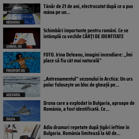
Tânăr de 21 de ani, electrocutat după ce a pus
mâna pe un...
MEDIAFAX
Schimbări importante pentru români. Ce se
întâmplă cu vechile CĂRȚI DE IDENTITATE
GANDUL.RO
FOTO. Irina Deleanu, imagini incendiare: „Îmi
place să fiu cât mai naturală”
PROSPORT.RO
„Antrenamentul” sezonului în Arctica: Un urs
polar folosește un bloc de gheață pe...
ADEVARUL
Drona care a explodat în Bulgaria, aproape de
România, a fost identificată. Ce...
DIGI24
Adio drumuri repetate după țigări ieftine în
Bulgaria. România limitează la 40 de...