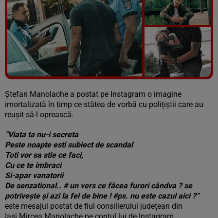
Vezi galeria foto
5 poze
Ștefan Manolache a postat pe Instagram o imagine
imortalizată în timp ce stătea de vorbă cu polițiștii care au
reușit să-l oprească.
“Viata ta nu-i secreta
Peste noapte esti subiect de scandal
Toti vor sa stie ce faci,
Cu ce te imbraci
Si-apar vanatorii
De senzational.. # un vers ce făcea furori cândva ? se
potrivește și azi la fel de bine ! #ps. nu este cazul aici ?”
este mesajul postat de fiul consilierului județean din
Iași Mircea Manolache pe contul lui de Instagram.