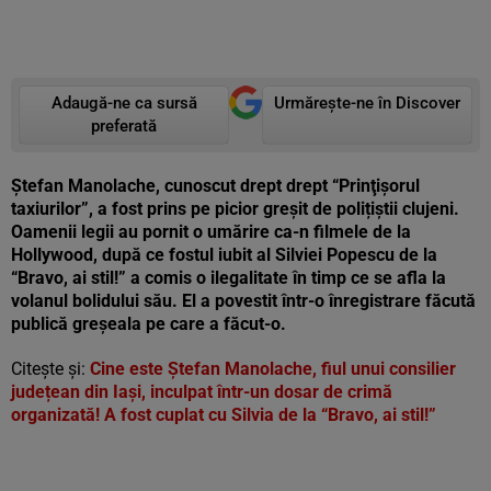
Adaugă-ne ca sursă
Urmărește-ne în Discover
preferată
Ștefan Manolache, cunoscut drept drept “Prinţişorul
taxiurilor”, a fost prins pe picior greșit de polițiștii clujeni.
Oamenii legii au pornit o umărire ca-n filmele de la
Hollywood, după ce fostul iubit al Silviei Popescu de la
“Bravo, ai stil!” a comis o ilegalitate în timp ce se afla la
volanul bolidului său. El a povestit într-o înregistrare făcută
publică greșeala pe care a făcut-o.
Citește și:
Cine este Ștefan Manolache, fiul unui consilier
județean din Iași, inculpat într-un dosar de crimă
organizată! A fost cuplat cu Silvia de la “Bravo, ai stil!”