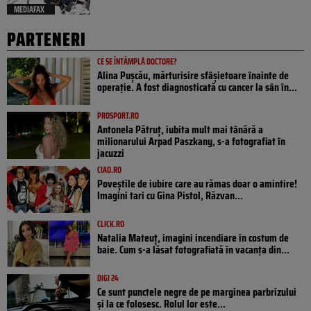
MEDIAFAX
PARTENERI
CE SE ÎNTÂMPLĂ DOCTORE?
Alina Pușcău, mărturisire sfâșietoare înainte de
operație. A fost diagnosticată cu cancer la sân în...
PROSPORT.RO
Antonela Pătruț, iubita mult mai tânără a
milionarului Arpad Paszkany, s-a fotografiat în
jacuzzi
CIAO.RO
Poveştile de iubire care au rămas doar o amintire!
Imagini tari cu Gina Pistol, Răzvan...
CLICK.RO
Natalia Mateuț, imagini incendiare în costum de
baie. Cum s-a lăsat fotografiată în vacanța din...
DIGI 24
Ce sunt punctele negre de pe marginea parbrizului
și la ce folosesc. Rolul lor este...