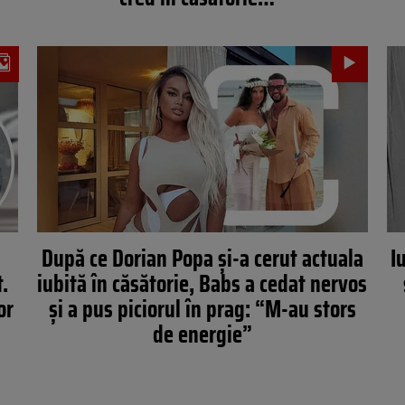
După ce Dorian Popa și-a cerut actuala
I
t.
iubită în căsătorie, Babs a cedat nervos
or
şi a pus piciorul în prag: “M-au stors
de energie”