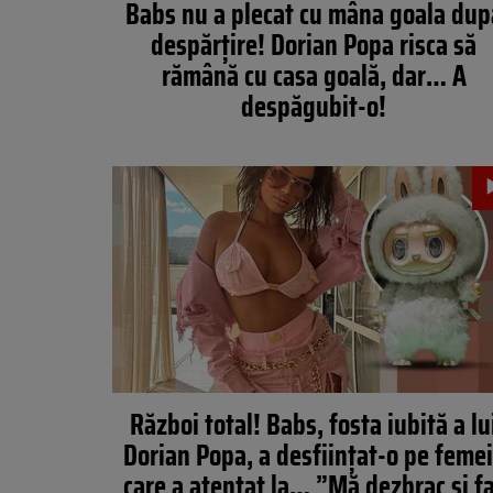
Babs nu a plecat cu mâna goala dup
despărţire! Dorian Popa risca să
rămână cu casa goală, dar… A
despăgubit-o!
Război total! Babs, fosta iubită a lu
Dorian Popa, a desființat-o pe feme
care a atentat la… ”Mă dezbrac și f