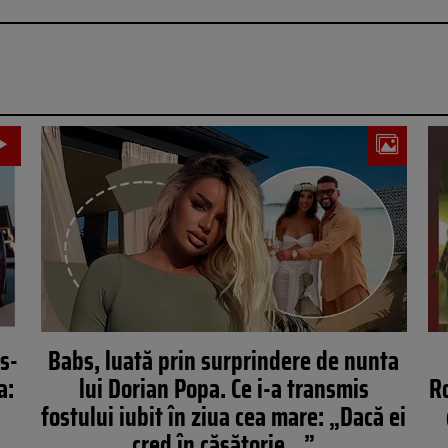
s-
Babs, luată prin surprindere de nunta
a:
lui Dorian Popa. Ce i-a transmis
Ro
fostului iubit în ziua cea mare: „Dacă ei
cred în căsătorie…”