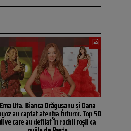
Ema Uta, Bianca Drăgușanu și Dana
goz au captat atenția tuturor. Top 50
dive care au defilat în rochii roșii ca
ouăle de Paște