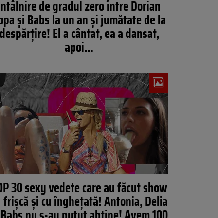
Întâlnire de gradul zero între Dorian
opa și Babs la un an şi jumătate de la
despărţire! El a cântat, ea a dansat,
apoi…
OP 30 sexy vedete care au făcut show
 frișcă și cu înghețată! Antonia, Delia
 Babs nu s-au putut abține! Avem 100