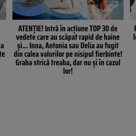
ATENŢIE! Intră în acţiune TOP 30 de
vedete care au scăpat rapid de haine
l
pa
şi… Inna, Antonia sau Delia au fugit
te
din calea valurilor pe nisipul fierbinte!
Graba strică treaba, dar nu şi în cazul
lor!