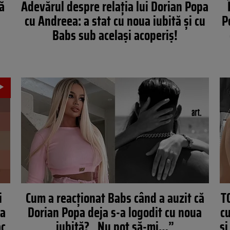
ă
Adevărul despre relația lui Dorian Popa
cu Andreea: a stat cu noua iubită și cu
P
Babs sub același acoperiș!
i
Cum a reacționat Babs când a auzit că
T
ia
Dorian Popa deja s-a logodit cu noua
cu
ac
iubită? „Nu pot să-mi…”
și