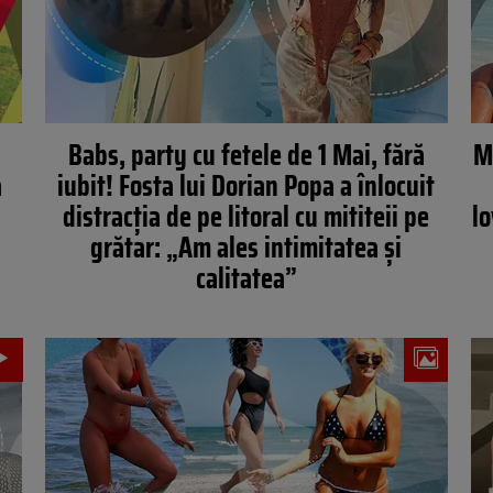
Babs, party cu fetele de 1 Mai, fără
M
a
iubit! Fosta lui Dorian Popa a înlocuit
distracția de pe litoral cu mititeii pe
l
grătar: „Am ales intimitatea și
calitatea”