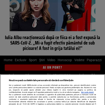
Iulia Albu reacționează după ce fiica ei a fost expusă la
SARS-CoV-2. „Mi-a fugit efectiv pământul de sub
picioare! A fost în grija tatălui ei!”
Home
Exclusiv
Sport
Știri
Video
Horoscop
Vedete
Paparazzi
AI UN PONT?
Scrie-ne pe Whatsapp
, sună la 0741226226 sau trimite mail la
pont@cancan.ro
Nouă ne pasă ca datele tale personale să rămână confidențiale
Noi și partenerii noștri
1019
stocăm și/sau accesăm informații pe dispozitivul dvs., precum identificatorii cookie
unici pentru prelucrarea datelor cu caracter personal. Puteți accepta sau gestiona preferințele dvs. făcând clic mai
Știri interne
Știri externe
Politică
jos, respectiv vă puteți opune utilizării unui interes legitim în orice moment pe pagina cu politica de
confidențialitate. Aceste alegeri vor fi raportate partenerilor noștri și nu vă vor afecta navigarea.
Mai multe detalii
Noi si partenerii nostri (retelele de socializare si agentiile de publicitate partenere, precum si furnizorii nostri de
servicii de date analitice) prelucram date pentru a permite website-ului sa functioneze, pentru a personaliza
Ultimele stiri
Diete
Insula Iubirii
Dictionar de vise
LIFE STYLE
continutul si anunturile publicitare afisate in functie de interesele si/sau profilul dvs., pentru a va oferi
functionalitati aferente retelelor de socializare si pentru a analiza traficul pe website. Beneficiati de drepturile
Horoscop
prevazute de art. 15-22 din GDPR in legatura cu prelucrarea datelor cu caracter personal. Aceste drepturi pot fi