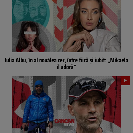
Iulia Albu, în al nouălea cer, între fiică și iubit: „Mikaela
îl adoră”