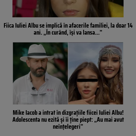
Fiica Iuliei Albu se implică în afacerile familiei, la doar 14
ani. „În curând, își va lansa…”
Mike Iacob a intrat în dizgrațiile fiicei Iuliei Albu!
Adolescenta nu ezită și îi ține piept: „Au mai avut
neînțelegeri”