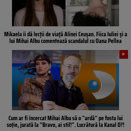
Mikaela îi dă lecții de viață Alinei Ceușan. Fiica Iuliei și a
lui Mihai Albu comentează scandalul cu Oana Pellea
Cum ar fi încercat Mihai Albu să o ”ardă” pe fosta lui
soție, jurată la ”Bravo, ai stil!”. Lucrătură la Kanal D?!