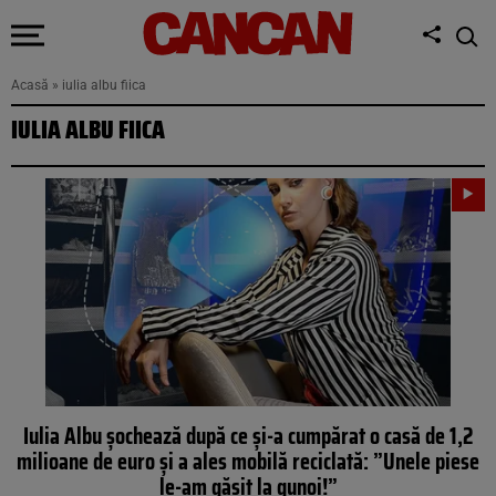
Acasă
»
iulia albu fiica
IULIA ALBU FIICA
Iulia Albu șochează după ce și-a cumpărat o casă de 1,2
milioane de euro și a ales mobilă reciclată: ”Unele piese
le-am găsit la gunoi!”