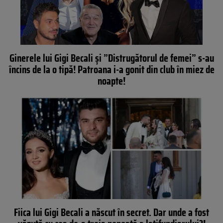
Ginerele lui Gigi Becali și ”Distrugătorul de femei” s-au
încins de la o tipă! Patroana i-a gonit din club în miez de
noapte!
Fiica lui Gigi Becali a născut în secret. Dar unde a fost