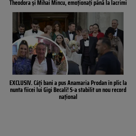
Theodora și Mihai Mincu, emoţionaţi până la lacrimi
EXCLUSIV. Câți bani a pus Anamaria Prodan în plic la
nunta fiicei lui Gigi Becali! S-a stabilit un nou record
naţional