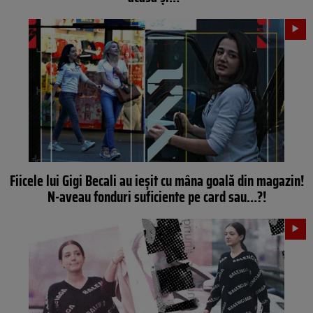
Fiicele lui Gigi Becali au ieșit cu mâna goală din magazin!
N-aveau fonduri suficiente pe card sau…?!