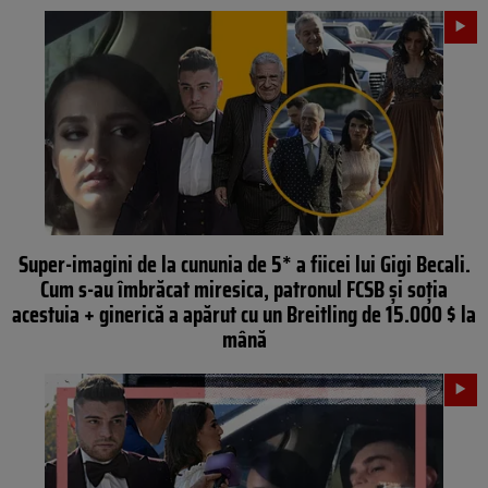
Super-imagini de la cununia de 5* a fiicei lui Gigi Becali.
Cum s-au îmbrăcat miresica, patronul FCSB și soția
acestuia + ginerică a apărut cu un Breitling de 15.000 $ la
mână