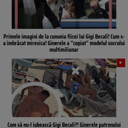
Primele imagini de la cununia fiicei lui Gigi Becali! Cum s-
a îmbrăcat miresica! Ginerele a ”copiat” modelul socrului
multimilionar
Cum să nu-l iubească Gigi Becali?! Ginerele patronului