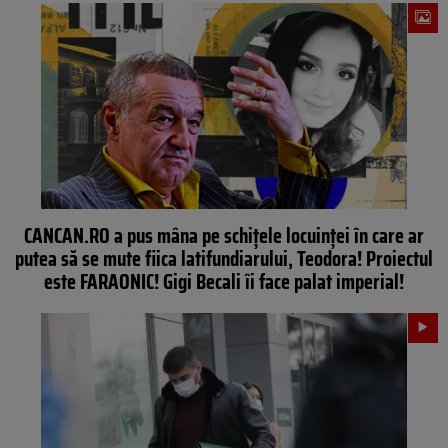
CANCAN.RO a pus mâna pe schițele locuinței în care ar
putea să se mute fiica latifundiarului, Teodora! Proiectul
este FARAONIC! Gigi Becali îi face palat imperial!