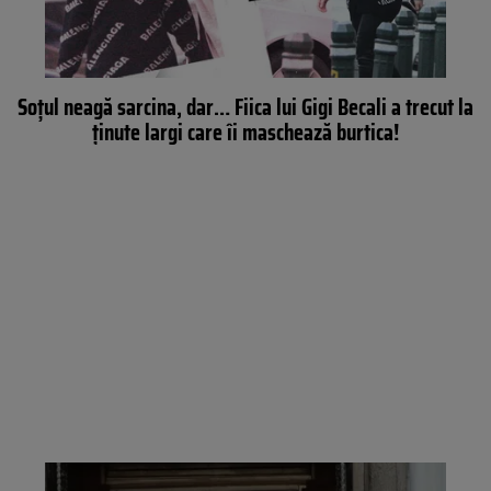
Soțul neagă sarcina, dar… Fiica lui Gigi Becali a trecut la
ținute largi care îi maschează burtica!