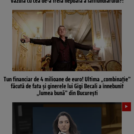
văzută cu cea de-a treia nepoată a latifundiarului?!
Tun financiar de 4 milioane de euro! Ultima „combinație”
făcută de fata și ginerele lui Gigi Becali a înnebunit
„lumea bună” din București