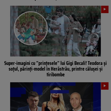
Super-imagini cu ”prințesele” lui Gigi Becali! Teodora şi
soţul, părinți-model în Herăstrău, printre călușei și
tiribombe