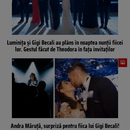
Luminița și Gigi Becali au plâns în noaptea nunții fiicei
lor. Gestul făcut de Theodora în fața invitaților
Andra Măruţă, surpriză pentru fiica lui Gigi Becali!