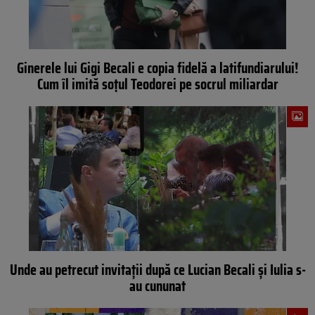
Ginerele lui Gigi Becali e copia fidelă a latifundiarului!
Cum îl imită soțul Teodorei pe socrul miliardar
Unde au petrecut invitații după ce Lucian Becali și Iulia s-
au cununat