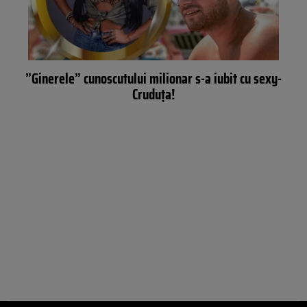
”Ginerele” cunoscutului milionar s-a iubit cu sexy-
Cruduța!