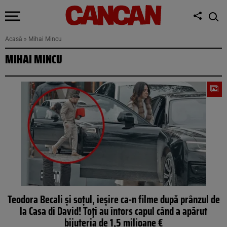
Acasă
»
Mihai Mincu
MIHAI MINCU
Teodora Becali și soțul, ieșire ca-n filme după prânzul de
la Casa di David! Toți au întors capul când a apărut
bijuteria de 1,5 milioane €