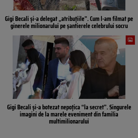
Gigi Becali și-a delegat „atribuțiile”. Cum l-am filmat pe
ginerele milionarului pe șantierele celebrului socru
Gigi Becali și-a botezat nepoțica “la secret”. Singurele
imagini de la marele eveniment din familia
multimilionarului