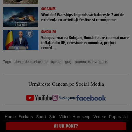
GO4GAMES
World of Warships Legends sărbătorește 7 ani de
existență cu activități festive și recompense
GANDUL.RO
Sub guvernarea Bolojan, România are cea mai mare
inflație din UE, recesiune economică, prețuri
record...
Tags:
dosar de inselaciune
frauda
gorj
panouri fotovoltaice
Urmărește Cancan pe Social Media
Home
Exclusiv
Sport
Știri
Video
Horoscop
Vedete
Paparazzi
AI UN PONT?