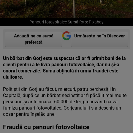
Panouri fotovoltaice Sursă foto: Pixabay
Adaugă-ne ca sursă
Urmărește-ne în Discover
preferată
Un bărbat din Gorj este suspectat că ar fi primit bani de la
clienți pentru a le livra panouri fotovoltaice, dar nu și-a
onorat comenzile. Suma obținută în urma fraudei este
uluitoare.
Polițiștii din Gorj au făcut, miercuri, patru percheziții în
Capitală, după ce un bărbat necinstit ar fi păcălit mai multe
persoane și ar fi încasat 60.000 de lei, pretinzând că va
furniza panouri fotovoltaice. Gorjeanului i s-a deschis un
dosar pentru înșelăciune.
Fraudă cu panouri fotovoltaice