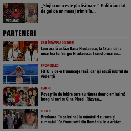
„Slujba mea este plictisitoare”. Politician dat
de gol de un mesaj trimis în...
MEDIAFAX
PARTENERI
CE SE ÎNTÂMPLĂ DOCTORE?
Cum arată astăzi Dana Nicolaescu, la 13 ani de la
moartea lui Sergiu Nicolaescu. Transformarea...
PROSPORT.RO
FOTO. E de-o frumusețe rară, dar își acuză iubitul de
violență
CIAO.RO
Poveştile de iubire care au rămas doar o amintire!
Imagini tari cu Gina Pistol, Răzvan...
CLICK.RO
Prodanca, în pelerinaj la mănăstiri cu sora și
cumnatul! Ce frumuseți din România le-a arătat...