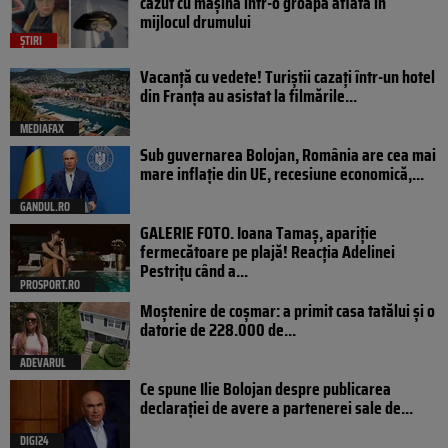
căzut cu mașina într-o groapă aflată în
mijlocul drumului
ȘTIRI
Vacanță cu vedete! Turiștii cazați într-un hotel
din Franța au asistat la filmările...
MEDIAFAX
Sub guvernarea Bolojan, România are cea mai
mare inflație din UE, recesiune economică,...
GANDUL.RO
GALERIE FOTO. Ioana Tamaş, apariție
fermecătoare pe plajă! Reacția Adelinei
Pestrițu când a...
PROSPORT.RO
Moștenire de coșmar: a primit casa tatălui și o
datorie de 228.000 de...
ADEVARUL
Ce spune Ilie Bolojan despre publicarea
declarației de avere a partenerei sale de...
DIGI24