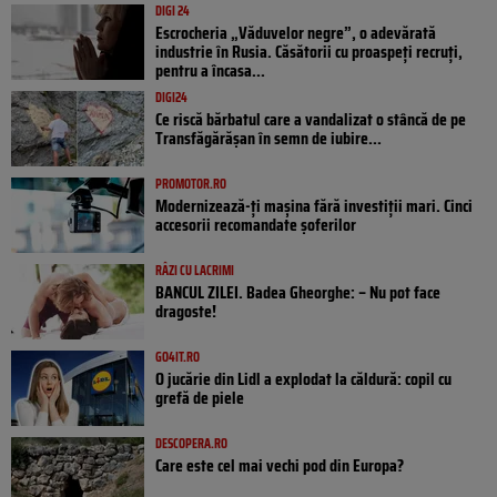
DIGI 24
Escrocheria „Văduvelor negre”, o adevărată
industrie în Rusia. Căsătorii cu proaspeți recruți,
pentru a încasa...
DIGI24
Ce riscă bărbatul care a vandalizat o stâncă de pe
Transfăgărășan în semn de iubire...
PROMOTOR.RO
Modernizează-ți mașina fără investiții mari. Cinci
accesorii recomandate șoferilor
RÂZI CU LACRIMI
BANCUL ZILEI. Badea Gheorghe: – Nu pot face
dragoste!
GO4IT.RO
O jucărie din Lidl a explodat la căldură: copil cu
grefă de piele
DESCOPERA.RO
Care este cel mai vechi pod din Europa?