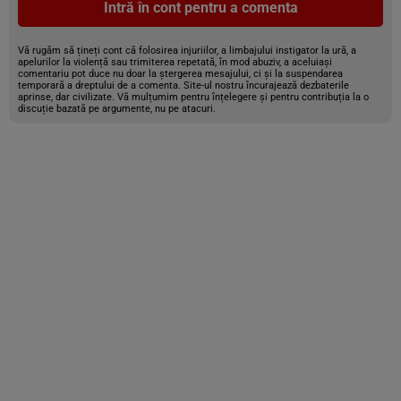
Intră în cont pentru a comenta
Vă rugăm să țineți cont că folosirea injuriilor, a limbajului instigator la ură, a
apelurilor la violență sau trimiterea repetată, în mod abuziv, a aceluiași
comentariu pot duce nu doar la ștergerea mesajului, ci și la suspendarea
temporară a dreptului de a comenta. Site-ul nostru încurajează dezbaterile
aprinse, dar civilizate. Vă mulțumim pentru înțelegere și pentru contribuția la o
discuție bazată pe argumente, nu pe atacuri.