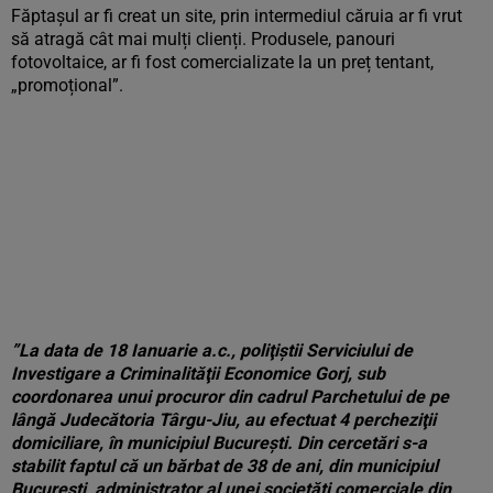
Făptașul ar fi creat un site, prin intermediul căruia ar fi vrut
să atragă cât mai mulți clienți. Produsele, panouri
fotovoltaice, ar fi fost comercializate la un preț tentant,
„promoțional”.
”La data de 18 Ianuarie a.c., poliţiştii Serviciului de
Investigare a Criminalităţii Economice Gorj, sub
coordonarea unui procuror din cadrul Parchetului de pe
lângă Judecătoria Târgu-Jiu, au efectuat 4 percheziţii
domiciliare, în municipiul Bucureşti. Din cercetări s-a
stabilit faptul că un bărbat de 38 de ani, din municipiul
Bucureşti, administrator al unei societăţi comerciale din