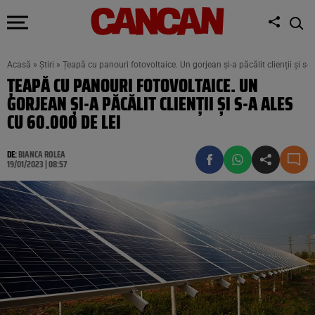
Acasă
»
Știri
»
Țeapă cu panouri fotovoltaice. Un gorjean și-a păcălit clienții și s-a
ȚEAPĂ CU PANOURI FOTOVOLTAICE. UN
GORJEAN ȘI-A PĂCĂLIT CLIENȚII ȘI S-A ALES
CU 60.000 DE LEI
DE:
BIANCA ROLEA
19/01/2023 | 08:57