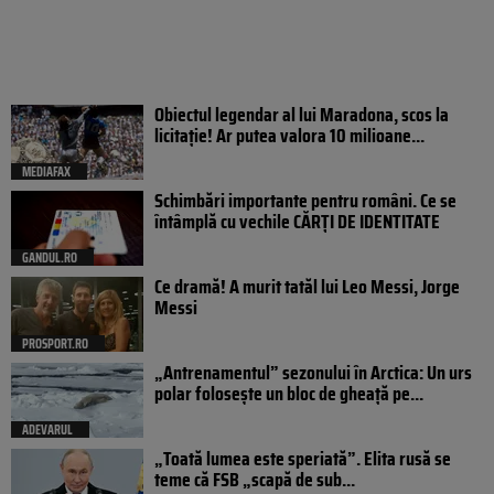
Obiectul legendar al lui Maradona, scos la
licitație! Ar putea valora 10 milioane...
MEDIAFAX
Schimbări importante pentru români. Ce se
întâmplă cu vechile CĂRȚI DE IDENTITATE
GANDUL.RO
Ce dramă! A murit tatăl lui Leo Messi, Jorge
Messi
PROSPORT.RO
„Antrenamentul” sezonului în Arctica: Un urs
polar folosește un bloc de gheață pe...
ADEVARUL
„Toată lumea este speriată”. Elita rusă se
teme că FSB „scapă de sub...