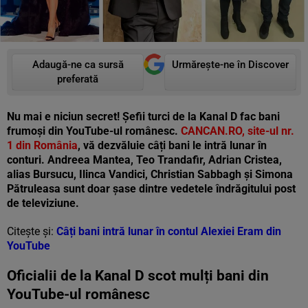
Adaugă-ne ca sursă
Urmărește-ne în Discover
preferată
Nu mai e niciun secret! Șefii turci de la Kanal D fac bani
frumoși din YouTube-ul românesc.
CANCAN.RO, site-ul nr.
1 din România
, vă dezvăluie câți bani le intră lunar în
conturi. Andreea Mantea, Teo Trandafir, Adrian Cristea,
alias Bursucu, Ilinca Vandici, Christian Sabbagh și Simona
Pătruleasa sunt doar șase dintre vedetele îndrăgitului post
de televiziune.
Citește și:
Câți bani intră lunar în contul Alexiei Eram din
YouTube
Oficialii de la Kanal D scot mulți bani din
YouTube-ul românesc