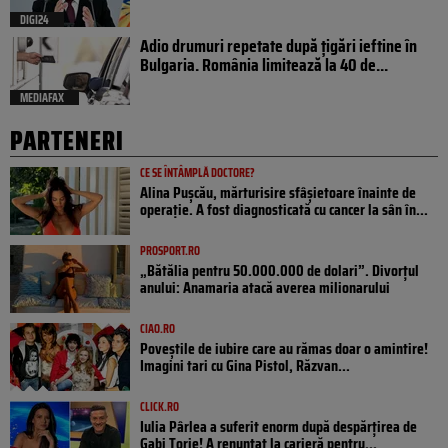
DIGI24
Adio drumuri repetate după țigări ieftine în
Bulgaria. România limitează la 40 de...
MEDIAFAX
PARTENERI
CE SE ÎNTÂMPLĂ DOCTORE?
Alina Pușcău, mărturisire sfâșietoare înainte de
operație. A fost diagnosticată cu cancer la sân în...
PROSPORT.RO
„Bătălia pentru 50.000.000 de dolari”. Divorțul
anului: Anamaria atacă averea milionarului
CIAO.RO
Poveştile de iubire care au rămas doar o amintire!
Imagini tari cu Gina Pistol, Răzvan...
CLICK.RO
Iulia Pârlea a suferit enorm după despărțirea de
Gabi Torje! A renunțat la carieră pentru...