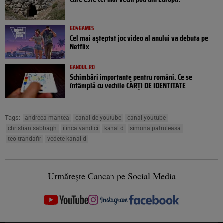
GO4GAMES
Cel mai așteptat joc video al anului va debuta pe
Netflix
GANDUL.RO
Schimbări importante pentru români. Ce se
întâmplă cu vechile CĂRȚI DE IDENTITATE
Tags:
andreea mantea
canal de youtube
canal youtube
christian sabbagh
ilinca vandici
kanal d
simona patruleasa
teo trandafir
vedete kanal d
Urmărește Cancan pe Social Media