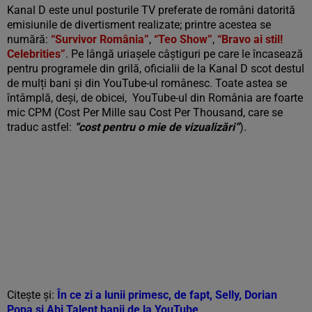
Kanal D este unul posturile TV preferate de români datorită
emisiunile de divertisment realizate; printre acestea se
numără:
“Survivor România”
,
“Teo Show”
,
“Bravo ai stil!
Celebrities”
. Pe lângă uriașele câștiguri pe care le încasează
pentru programele din grilă, oficialii de la Kanal D scot destul
de mulți bani și din YouTube-ul românesc. Toate astea se
întâmplă, deși, de obicei, YouTube-ul din România are foarte
mic CPM (Cost Per Mille sau Cost Per Thousand, care se
traduc astfel:
“cost pentru o mie de vizualizări”
).
Citește și:
În ce zi a lunii primesc, de fapt, Selly, Dorian
Popa și Abi Talent banii de la YouTube