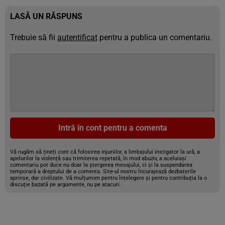
LASĂ UN RĂSPUNS
Trebuie să fii
autentificat
pentru a publica un comentariu.
Intră în cont pentru a comenta
Vă rugăm să țineți cont că folosirea injuriilor, a limbajului instigator la ură, a
apelurilor la violență sau trimiterea repetată, în mod abuziv, a aceluiași
comentariu pot duce nu doar la ștergerea mesajului, ci și la suspendarea
temporară a dreptului de a comenta. Site-ul nostru încurajează dezbaterile
aprinse, dar civilizate. Vă mulțumim pentru înțelegere și pentru contribuția la o
discuție bazată pe argumente, nu pe atacuri.