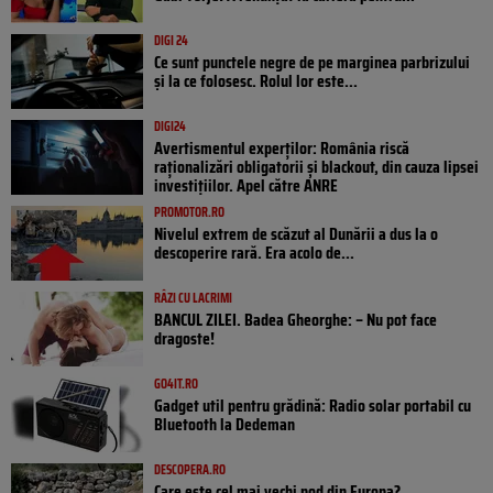
DIGI 24
Ce sunt punctele negre de pe marginea parbrizului
și la ce folosesc. Rolul lor este...
DIGI24
Avertismentul experților: România riscă
raționalizări obligatorii și blackout, din cauza lipsei
investițiilor. Apel către ANRE
PROMOTOR.RO
Nivelul extrem de scăzut al Dunării a dus la o
descoperire rară. Era acolo de...
RÂZI CU LACRIMI
BANCUL ZILEI. Badea Gheorghe: – Nu pot face
dragoste!
GO4IT.RO
Gadget util pentru grădină: Radio solar portabil cu
Bluetooth la Dedeman
DESCOPERA.RO
Care este cel mai vechi pod din Europa?