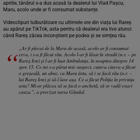
aprilie, tânărul s-a dus acasă la dealerul lui Vlad Pașcu,
Maru, acolo unde ar fi consumat substanțe.
Videoclipuri tulburătoare cu ultimele ore din viața lui Rareș
au apărut pe TikTok, asta pentru că dealerul era live atunci
când Rareș zăcea inconștient pe podea și se simțea rău.
„Ar fi plecat de la Maru de acasă, acolo ar fi consumat
ceva, i s-a fi făcut rău. Acolo l-ar fi lăsat în stradă (n.r. – pe
Rareș Ion) și l-ar fi luat Ambulanța, în noaptea dinspre 14
spre 15. Ce mi s-a părut mie suspect, cumva cineva a făcut
o greșeală, un abuz, cu Maru ăsta, să i se facă rău (n.r. –
lui Rareș Ion) și să-l lase așa. Ce a făcut Poliția în privința
asta? Mi-ar plăcea să se facă o anchetă, să se vadă exact
cauza.”, a precizat sursa Gândul.