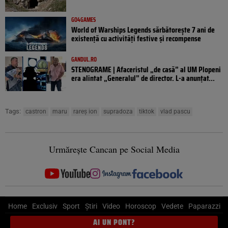
GO4GAMES
World of Warships Legends sărbătorește 7 ani de
existență cu activități festive și recompense
GANDUL.RO
STENOGRAME | Afaceristul „de casă” al UM Plopeni
era alintat „Generalul” de director. L-a anunțat...
Tags:
castron
maru
rareș ion
supradoza
tiktok
vlad pascu
Urmărește Cancan pe Social Media
Home
Exclusiv
Sport
Știri
Video
Horoscop
Vedete
Paparazzi
AI UN PONT?