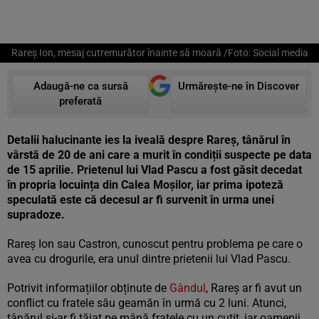
Rareș Ion, mesaj cutremurător înainte să moară /Foto: Social media
Adaugă-ne ca sursă
Urmărește-ne în Discover
preferată
Detalii halucinante ies la iveală despre Rareș, tânărul în
vârstă de 20 de ani care a murit în condiții suspecte pe data
de 15 aprilie. Prietenul lui Vlad Pascu a fost găsit decedat
în propria locuința din Calea Moșilor, iar prima ipoteză
speculată este că decesul ar fi survenit în urma unei
supradoze.
Rareș Ion sau Castron, cunoscut pentru problema pe care o
avea cu drogurile, era unul dintre prietenii lui Vlad Pascu.
Potrivit informațiilor obținute de
Gândul
, Rareș ar fi avut un
conflict cu fratele său geamăn în urmă cu 2 luni. Atunci,
tânărul și-ar fi tăiat pe mână fratele cu un cuțit, iar oamenii