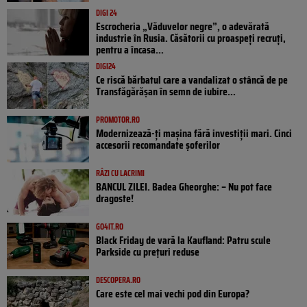
DIGI 24
Escrocheria „Văduvelor negre”, o adevărată
industrie în Rusia. Căsătorii cu proaspeți recruți,
pentru a încasa...
DIGI24
Ce riscă bărbatul care a vandalizat o stâncă de pe
Transfăgărășan în semn de iubire...
PROMOTOR.RO
Modernizează-ți mașina fără investiții mari. Cinci
accesorii recomandate șoferilor
RÂZI CU LACRIMI
BANCUL ZILEI. Badea Gheorghe: – Nu pot face
dragoste!
GO4IT.RO
Black Friday de vară la Kaufland: Patru scule
Parkside cu prețuri reduse
DESCOPERA.RO
Care este cel mai vechi pod din Europa?