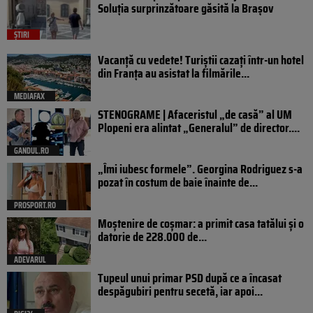
Soluția surprinzătoare găsită la Brașov
ȘTIRI
Vacanță cu vedete! Turiștii cazați într-un hotel
din Franța au asistat la filmările...
MEDIAFAX
STENOGRAME | Afaceristul „de casă” al UM
Plopeni era alintat „Generalul” de director....
GANDUL.RO
„Îmi iubesc formele”. Georgina Rodriguez s-a
pozat în costum de baie înainte de...
PROSPORT.RO
Moștenire de coșmar: a primit casa tatălui și o
datorie de 228.000 de...
ADEVARUL
Tupeul unui primar PSD după ce a încasat
despăgubiri pentru secetă, iar apoi...