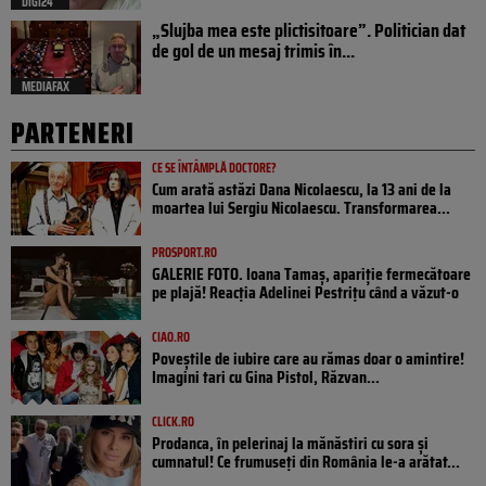
DIGI24
„Slujba mea este plictisitoare”. Politician dat
de gol de un mesaj trimis în...
MEDIAFAX
PARTENERI
CE SE ÎNTÂMPLĂ DOCTORE?
Cum arată astăzi Dana Nicolaescu, la 13 ani de la
moartea lui Sergiu Nicolaescu. Transformarea...
PROSPORT.RO
GALERIE FOTO. Ioana Tamaş, apariție fermecătoare
pe plajă! Reacția Adelinei Pestrițu când a văzut-o
CIAO.RO
Poveştile de iubire care au rămas doar o amintire!
Imagini tari cu Gina Pistol, Răzvan...
CLICK.RO
Prodanca, în pelerinaj la mănăstiri cu sora și
cumnatul! Ce frumuseți din România le-a arătat...