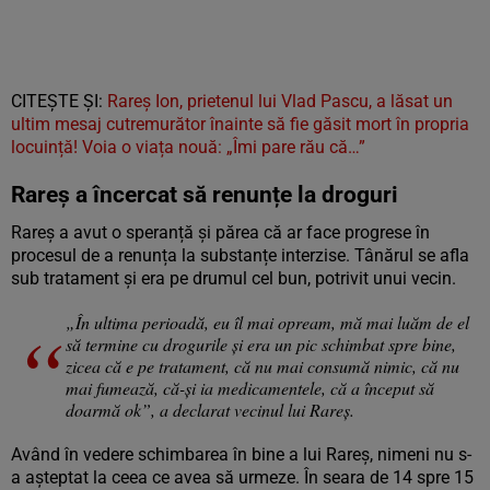
CITEȘTE ȘI:
Rareș Ion, prietenul lui Vlad Pascu, a lăsat un
ultim mesaj cutremurător înainte să fie găsit mort în propria
locuință! Voia o viața nouă: „Îmi pare rău că…”
Rareș a încercat să renunțe la droguri
Rareș a avut o speranță și părea că ar face progrese în
procesul de a renunța la substanțe interzise. Tânărul se afla
sub tratament și era pe drumul cel bun, potrivit unui vecin.
„În ultima perioadă, eu îl mai opream, mă mai luăm de el
să termine cu drogurile și era un pic schimbat spre bine,
zicea că e pe tratament, că nu mai consumă nimic, că nu
mai fumează, că-și ia medicamentele, că a început să
doarmă ok”, a declarat vecinul lui Rareș.
Având în vedere schimbarea în bine a lui Rareș, nimeni nu s-
a așteptat la ceea ce avea să urmeze. În seara de 14 spre 15