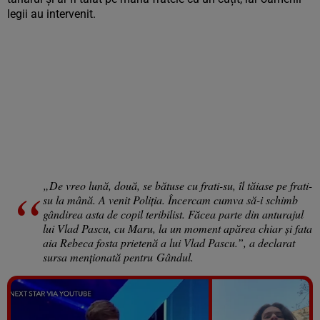
legii au intervenit.
„De vreo lună, două, se bătuse cu frati-su, îl tăiase pe frati-
su la mână. A venit Poliția. Încercam cumva să-i schimb
gândirea asta de copil teribilist. Făcea parte din anturajul
lui Vlad Pascu, cu Maru, la un moment apărea chiar și fata
aia Rebeca fosta prietenă a lui Vlad Pascu.”, a declarat
sursa menționată pentru Gândul.