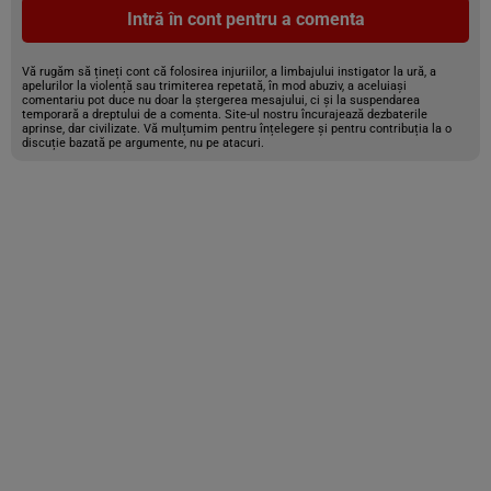
Intră în cont pentru a comenta
Vă rugăm să țineți cont că folosirea injuriilor, a limbajului instigator la ură, a
apelurilor la violență sau trimiterea repetată, în mod abuziv, a aceluiași
comentariu pot duce nu doar la ștergerea mesajului, ci și la suspendarea
temporară a dreptului de a comenta. Site-ul nostru încurajează dezbaterile
aprinse, dar civilizate. Vă mulțumim pentru înțelegere și pentru contribuția la o
discuție bazată pe argumente, nu pe atacuri.