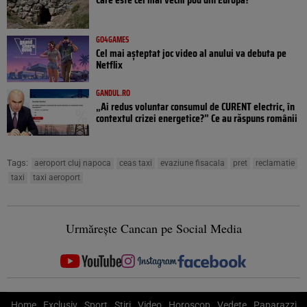
GO4GAMES
Cel mai așteptat joc video al anului va debuta pe
Netflix
GANDUL.RO
„Ai redus voluntar consumul de CURENT electric, în
contextul crizei energetice?” Ce au răspuns românii
Tags:
aeroport cluj napoca
ceas taxi
evaziune fisacala
pret
reclamatie
taxi
taxi aeroport
Urmărește Cancan pe Social Media
Home
Exclusiv
Sport
Știri
Video
Horoscop
Vedete
Paparazzi