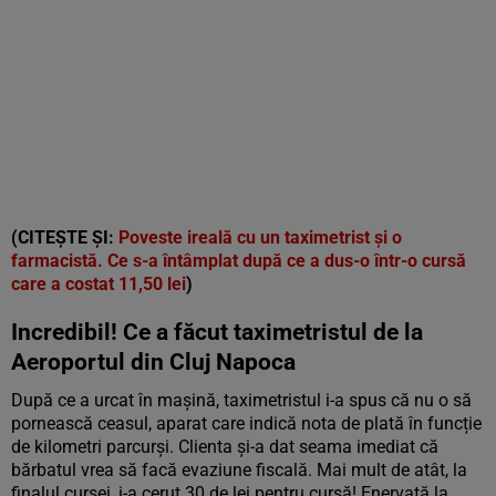
(CITEȘTE ȘI:
Poveste ireală cu un taximetrist şi o
farmacistă. Ce s-a întâmplat după ce a dus-o într-o cursă
care a costat 11,50 lei
)
Incredibil! Ce a făcut taximetristul de la
Aeroportul din Cluj Napoca
După ce a urcat în mașină, taximetristul i-a spus că nu o să
pornească ceasul, aparat care indică nota de plată în funcție
de kilometri parcurși. Clienta și-a dat seama imediat că
bărbatul vrea să facă evaziune fiscală. Mai mult de atât, la
finalul cursei, i-a cerut 30 de lei pentru cursă! Enervată la