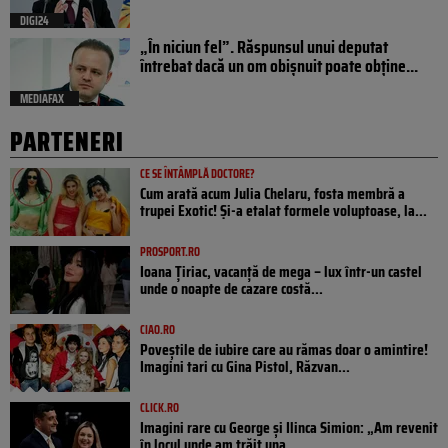
DIGI24
„În niciun fel”. Răspunsul unui deputat
întrebat dacă un om obișnuit poate obține...
MEDIAFAX
PARTENERI
CE SE ÎNTÂMPLĂ DOCTORE?
Cum arată acum Julia Chelaru, fosta membră a
trupei Exotic! Și-a etalat formele voluptoase, la...
PROSPORT.RO
Ioana Țiriac, vacanță de mega – lux într-un castel
unde o noapte de cazare costă...
CIAO.RO
Poveştile de iubire care au rămas doar o amintire!
Imagini tari cu Gina Pistol, Răzvan...
CLICK.RO
Imagini rare cu George și Ilinca Simion: „Am revenit
în locul unde am trăit una...