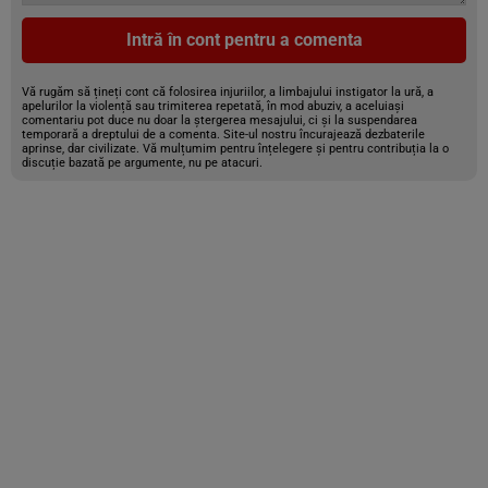
Intră în cont pentru a comenta
Vă rugăm să țineți cont că folosirea injuriilor, a limbajului instigator la ură, a
apelurilor la violență sau trimiterea repetată, în mod abuziv, a aceluiași
comentariu pot duce nu doar la ștergerea mesajului, ci și la suspendarea
temporară a dreptului de a comenta. Site-ul nostru încurajează dezbaterile
aprinse, dar civilizate. Vă mulțumim pentru înțelegere și pentru contribuția la o
discuție bazată pe argumente, nu pe atacuri.