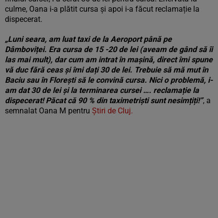
culme, Oana i-a plătit cursa și apoi i-a făcut reclamație la
dispecerat.
„Luni seara, am luat taxi de la Aeroport până pe
Dâmboviței. Era cursa de 15 -20 de lei (aveam de gând să îi
las mai mult), dar cum am intrat în mașină, direct îmi spune
vă duc fără ceas și îmi dați 30 de lei. Trebuie să mă mut în
Baciu sau în Florești să le convină cursa. Nici o problemă, i-
am dat 30 de lei și la terminarea cursei …. reclamație la
dispecerat! Păcat că 90 % din taximetriști sunt nesimțiți!”
, a
semnalat Oana M pentru
Știri de Cluj.