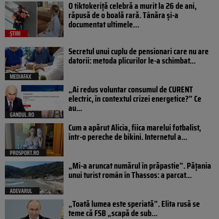
O tiktokeriță celebră a murit la 26 de ani,
răpusă de o boală rară. Tânăra și-a
documentat ultimele…
ȘTIRI
Secretul unui cuplu de pensionari care nu are
datorii: metoda plicurilor le-a schimbat...
MEDIAFAX
„Ai redus voluntar consumul de CURENT
electric, în contextul crizei energetice?” Ce
au...
GANDUL.RO
Cum a apărut Alicia, fiica marelui fotbalist,
într-o pereche de bikini. Internetul a...
PROSPORT.RO
„Mi-a aruncat numărul în prăpastie”. Pățania
unui turist român în Thassos: a parcat...
ADEVARUL
„Toată lumea este speriată”. Elita rusă se
teme că FSB „scapă de sub...