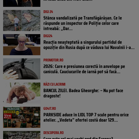
DIGI 24
Stânca vandalizată pe Transfăgărășan. Ce le
răspunde un inspector de Poliție celor care
întreabă: „Dar...
DIGI24
Reacția neașteptată a singurului partidul de
opoziţie din Rusia după ce văduva lui Navalnîi i-a...
PROMOTOR.RO
2026: Care e presiunea corectă în anvelope pe
caniculă. Cauciucurile de iarnă pot să facă...
RÂZI CU LACRIMI
BANCUL ZILEI. Badea Gheorghe: – Nu pot face
dragoste!
GO4IT.RO
PARKSIDE aduce în LIDL TOP 7 scule pentru orice
atelier. „Vedeta” ofertei costă doar 129...
DESCOPERA.RO
Care este cel mai vechi pod din Europa?