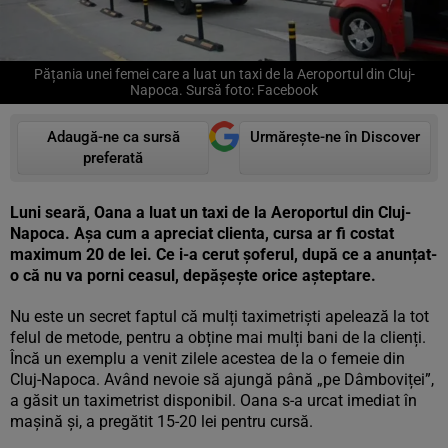
Pățania unei femei care a luat un taxi de la Aeroportul din Cluj-
Napoca. Sursă foto: Facebook
Adaugă-ne ca sursă
Urmărește-ne în Discover
preferată
Luni seară, Oana a luat un taxi de la Aeroportul din Cluj-
Napoca. Așa cum a apreciat clienta, cursa ar fi costat
maximum 20 de lei. Ce i-a cerut șoferul, după ce a anunțat-
o că nu va porni ceasul, depășește orice așteptare.
Nu este un secret faptul că mulți taximetriști apelează la tot
felul de metode, pentru a obține mai mulți bani de la clienți.
Încă un exemplu a venit zilele acestea de la o femeie din
Cluj-Napoca. Având nevoie să ajungă până „pe Dâmboviței”,
a găsit un taximetrist disponibil. Oana s-a urcat imediat în
mașină și, a pregătit 15-20 lei pentru cursă.