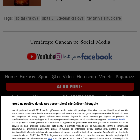
Tags:
spital craiova
spitalul judetean craiova
tentativa sinucidere
Urmărește Cancan pe Social Media
Home
Exclusiv
Sport
Știri
Video
Horoscop
Vedete
Paparazzi
AI UN PONT?
Scrie-ne pe Whatsapp
, sună la 0741226226 sau trimite mail la
pont@cancan.ro
Nouă ne pasă ca datele tale personale să rămână confidențiale
Noi și partenerii noștri
1019
stocăm și/sau accesăm informații pe dispozitivul dvs., precum identificatorii cookie
unici pentru prelucrarea datelor cu caracter personal. Puteți accepta sau gestiona preferințele dvs. făcând clic mai
Știri interne
Știri externe
Politică
jos, respectiv vă puteți opune utilizării unui interes legitim în orice moment pe pagina cu politica de
confidențialitate. Aceste alegeri vor fi raportate partenerilor noștri și nu vă vor afecta navigarea.
Mai multe detalii
Noi si partenerii nostri (retelele de socializare si agentiile de publicitate partenere, precum si furnizorii nostri de
servicii de date analitice) prelucram date pentru a permite website-ului sa functioneze, pentru a personaliza
Ultimele stiri
Diete
Insula Iubirii
Dictionar de vise
LIFE STYLE
continutul si anunturile publicitare afisate in functie de interesele si/sau profilul dvs., pentru a va oferi
functionalitati aferente retelelor de socializare si pentru a analiza traficul pe website. Beneficiati de drepturile
Horoscop
prevazute de art. 15-22 din GDPR in legatura cu prelucrarea datelor cu caracter personal. Aceste drepturi pot fi
exercitate prin modalitatea indicata
aici
. Prin click pe “ACCEPT TOATE”, acceptati folosirea tuturor Tehnologiilor de