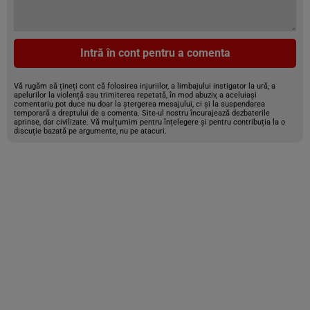
Intră în cont pentru a comenta
Vă rugăm să țineți cont că folosirea injuriilor, a limbajului instigator la ură, a
apelurilor la violență sau trimiterea repetată, în mod abuziv, a aceluiași
comentariu pot duce nu doar la ștergerea mesajului, ci și la suspendarea
temporară a dreptului de a comenta. Site-ul nostru încurajează dezbaterile
aprinse, dar civilizate. Vă mulțumim pentru înțelegere și pentru contribuția la o
discuție bazată pe argumente, nu pe atacuri.