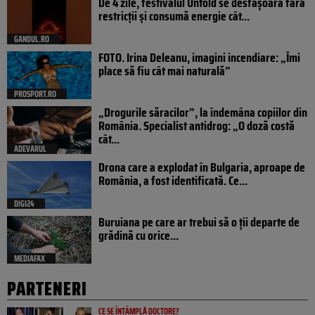
De 4 zile, festivalul Untold se desfășoară fără
restricții și consumă energie cât...
GANDUL.RO
FOTO. Irina Deleanu, imagini incendiare: „Îmi
place să fiu cât mai naturală”
PROSPORT.RO
„Drogurile săracilor”, la îndemâna copiilor din
România. Specialist antidrog: „O doză costă
cât...
ADEVARUL
Drona care a explodat în Bulgaria, aproape de
România, a fost identificată. Ce...
DIGI24
Buruiana pe care ar trebui să o ții departe de
grădină cu orice...
MEDIAFAX
PARTENERI
CE SE ÎNTÂMPLĂ DOCTORE?