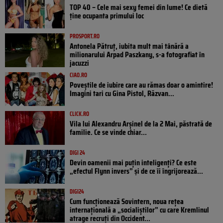
TOP 40 – Cele mai sexy femei din lume! Ce dietă
ține ocupanta primului loc
PROSPORT.RO
Antonela Pătruț, iubita mult mai tânără a
milionarului Arpad Paszkany, s-a fotografiat în
jacuzzi
CIAO.RO
Poveştile de iubire care au rămas doar o amintire!
Imagini tari cu Gina Pistol, Răzvan...
CLICK.RO
Vila lui Alexandru Arșinel de la 2 Mai, păstrată de
familie. Ce se vinde chiar...
DIGI 24
Devin oamenii mai puțin inteligenți? Ce este
„efectul Flynn invers” și de ce îi îngrijorează...
DIGI24
Cum funcționează Sovintern, noua rețea
internațională a „socialiștilor” cu care Kremlinul
atrage recruți din Occident...