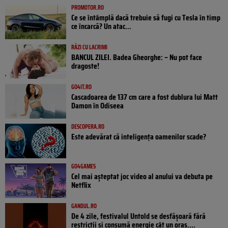
PROMOTOR.RO
Ce se întâmplă dacă trebuie să fugi cu Tesla în timp
ce încarcă? Un atac...
RÂZI CU LACRIMI
BANCUL ZILEI. Badea Gheorghe: – Nu pot face
dragoste!
GO4IT.RO
Cascadoarea de 137 cm care a fost dublura lui Matt
Damon în Odiseea
DESCOPERA.RO
Este adevărat că inteligența oamenilor scade?
GO4GAMES
Cel mai așteptat joc video al anului va debuta pe
Netflix
GANDUL.RO
De 4 zile, festivalul Untold se desfășoară fără
restricții și consumă energie cât un oraș....