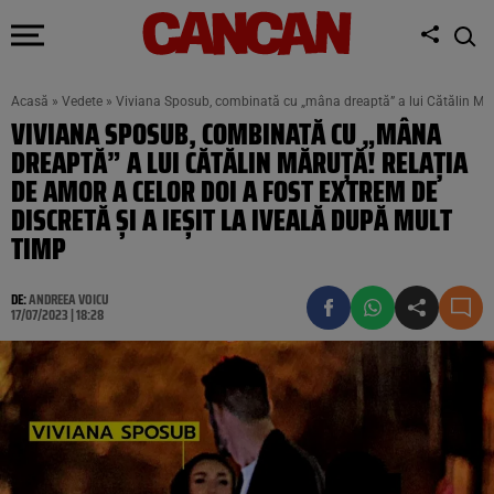
Acasă
»
Vedete
»
Viviana Sposub, combinată cu „mâna dreaptă” a lui Cătălin Măruț
VIVIANA SPOSUB, COMBINATĂ CU „MÂNA
DREAPTĂ” A LUI CĂTĂLIN MĂRUȚĂ! RELAȚIA
DE AMOR A CELOR DOI A FOST EXTREM DE
DISCRETĂ ȘI A IEȘIT LA IVEALĂ DUPĂ MULT
TIMP
DE:
ANDREEA VOICU
17/07/2023 | 18:28