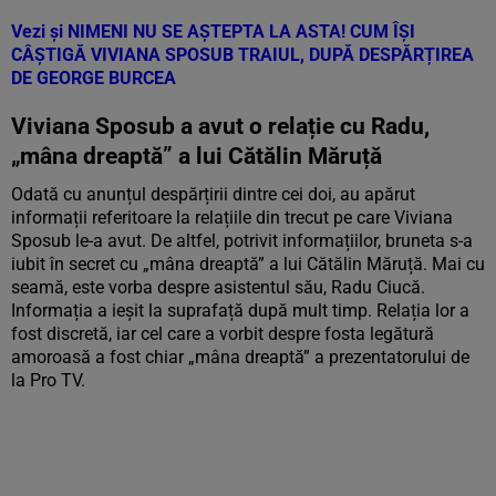
Vezi și
NIMENI NU SE AȘTEPTA LA ASTA! CUM ÎȘI
CÂȘTIGĂ VIVIANA SPOSUB TRAIUL, DUPĂ DESPĂRȚIREA
DE GEORGE BURCEA
Viviana Sposub a avut o relație cu Radu,
„mâna dreaptă” a lui Cătălin Măruță
Odată cu anunțul despărțirii dintre cei doi, au apărut
informații referitoare la relațiile din trecut pe care Viviana
Sposub le-a avut. De altfel, potrivit informațiilor, bruneta s-a
iubit în secret cu „mâna dreaptă” a lui Cătălin Măruță. Mai cu
seamă, este vorba despre asistentul său, Radu Ciucă.
Informația a ieșit la suprafață după mult timp. Relația lor a
fost discretă, iar cel care a vorbit despre fosta legătură
amoroasă a fost chiar „mâna dreaptă” a prezentatorului de
la Pro TV.