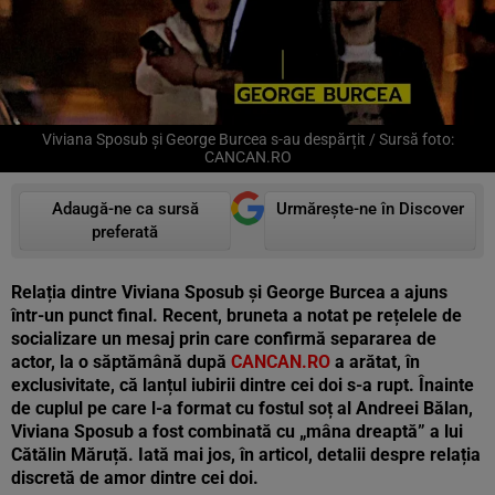
Viviana Sposub și George Burcea s-au despărțit / Sursă foto:
CANCAN.RO
Adaugă-ne ca sursă
Urmărește-ne în Discover
preferată
Relația dintre Viviana Sposub și George Burcea a ajuns
într-un punct final. Recent, bruneta a notat pe rețelele de
socializare un mesaj prin care confirmă separarea de
actor, la o săptămână după
CANCAN.RO
a arătat, în
exclusivitate, că lanțul iubirii dintre cei doi s-a rupt. Înainte
de cuplul pe care l-a format cu fostul soț al Andreei Bălan,
Viviana Sposub a fost combinată cu „mâna dreaptă” a lui
Cătălin Măruță. Iată mai jos, în articol, detalii despre relația
discretă de amor dintre cei doi.