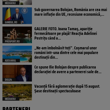
MEDIAFAX
Sub guvernarea Bolojan, România are cea mai
mare inflație din UE, recesiune economică,...
GANDUL.RO
GALERIE FOTO. Ioana Tamaş, apariție
fermecătoare pe plajă! Reacția Adelinei
Pestrițu când a...
PROSPORT.RO
„Ne-am îmbolnăvit toți”. Coșmarul unor
români într-una dintre cele mai populare
destinații din...
ADEVARUL
Ce spune Ilie Bolojan despre publicarea
declarației de avere a partenerei sale de...
DIGI24
Vacanță fără aglomerație după 15 august.
Șase destinații spectaculoase
MEDIAFAX
PARTENERI