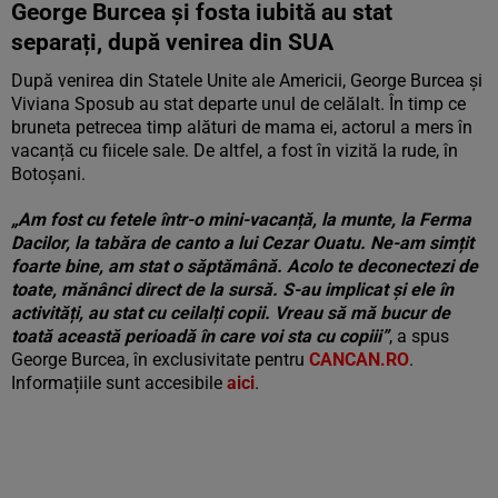
George Burcea și fosta iubită au stat
separați, după venirea din SUA
După venirea din Statele Unite ale Americii, George Burcea și
Viviana Sposub au stat departe unul de celălalt. În timp ce
bruneta petrecea timp alături de mama ei, actorul a mers în
vacanță cu fiicele sale. De altfel, a fost în vizită la rude, în
Botoșani.
„Am fost cu fetele într-o mini-vacanță, la munte, la Ferma
Dacilor, la tabăra de canto a lui Cezar Ouatu. Ne-am simțit
foarte bine, am stat o săptămână. Acolo te deconectezi de
toate, mănânci direct de la sursă. S-au implicat și ele în
activități, au stat cu ceilalți copii. Vreau să mă bucur de
toată această perioadă în care voi sta cu copiii”
, a spus
George Burcea, în exclusivitate pentru
CANCAN.RO
.
Informațiile sunt accesibile
aici
.