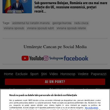
Sub guvernarea Bolojan, România are cea mai mare
inflație din UE, recesiune economică, prețuri
record...
Tags:
asistentul lui catalin maruta
george burcea
radu ciuca
viviana sposub
viviana sposub iubit
viviana sposub relatie
Urmărește Cancan pe Social Media
Home
Exclusiv
Sport
Știri
Video
Horoscop
Vedete
Paparazzi
AI UN PONT?
Scrie-ne pe Whatsapp
, sună la 0741226226 sau trimite mail la
pont@cancan.ro
Nouă ne pasă ca datele tale personale să rămână confidențiale
Noi și partenerii noștri
1017
stocăm și/sau accesăm informații pe dispozitivul dvs., precum identificatorii cookie
unici pentru prelucrarea datelor cu caracter personal. Puteți accepta sau gestiona preferințele dvs. făcând clic mai
Știri interne
Știri externe
Politică
jos, respectiv vă puteți opune utilizării unui interes legitim în orice moment pe pagina cu politica de
confidențialitate. Aceste alegeri vor fi raportate partenerilor noștri și nu vă vor afecta navigarea.
Mai multe detalii