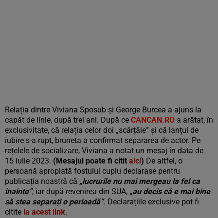
Relația dintre Viviana Sposub și George Burcea a ajuns la
capăt de linie, după trei ani. După ce
CANCAN.RO
a arătat, în
exclusivitate, că relația celor doi „scârțâie” și că lanțul de
iubire s-a rupt, bruneta a confirmat separarea de actor. Pe
rețelele de socializare, Viviana a notat un mesaj în data de
15 iulie 2023.
(Mesajul poate fi citit
aici
)
De altfel, o
persoană apropiată fostului cuplu declarase pentru
publicația noastră că
„lucrurile nu mai mergeau la fel ca
înainte”
, iar după revenirea din SUA,
„au decis că e mai bine
să stea separați o perioadă”
. Declarațiile exclusive pot fi
citite
la acest link
.