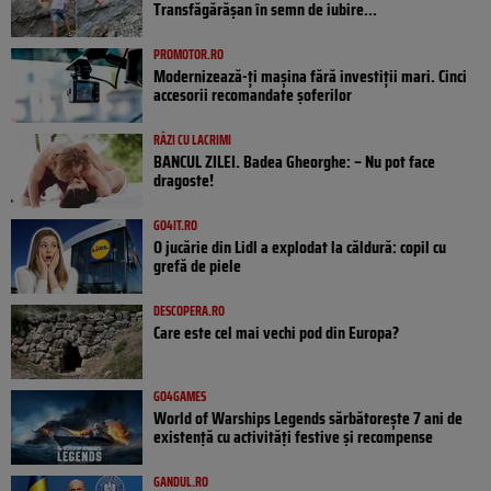
Transfăgărășan în semn de iubire...
PROMOTOR.RO
Modernizează-ți mașina fără investiții mari. Cinci
accesorii recomandate șoferilor
RÂZI CU LACRIMI
BANCUL ZILEI. Badea Gheorghe: – Nu pot face
dragoste!
GO4IT.RO
O jucărie din Lidl a explodat la căldură: copil cu
grefă de piele
DESCOPERA.RO
Care este cel mai vechi pod din Europa?
GO4GAMES
World of Warships Legends sărbătorește 7 ani de
existență cu activități festive și recompense
GANDUL.RO