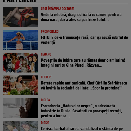
CE SE ÎNTÂMPLĂ DOCTORE?
Vedeta celebră, diagnosticată cu cancer pentru a
doua oară, dar a ales să păstreze totul...
PROSPORT.RO
FOTO. E de-o frumusețe rară, dar își acuză iubitul de
violență
CIAO.RO
Poveştile de iubire care au rămas doar o amintire!
Imagini tari cu Gina Pistol, Răzvan...
CLICK.RO
Rețete rapide anticaniculă. Chef Cătălin Scărlătescu
vă invită la tocăniță de linte: „Spor la proteine!”
DIGI 24
Escrocheria „Văduvelor negre”, o adevărată
industrie în Rusia. Căsătorii cu proaspeți recruți,
pentru a încasa...
DIGI24
Ce riscă bărbatul care a vandalizat o stâncă de pe