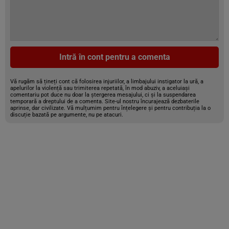
Intră în cont pentru a comenta
Vă rugăm să țineți cont că folosirea injuriilor, a limbajului instigator la ură, a
apelurilor la violență sau trimiterea repetată, în mod abuziv, a aceluiași
comentariu pot duce nu doar la ștergerea mesajului, ci și la suspendarea
temporară a dreptului de a comenta. Site-ul nostru încurajează dezbaterile
aprinse, dar civilizate. Vă mulțumim pentru înțelegere și pentru contribuția la o
discuție bazată pe argumente, nu pe atacuri.