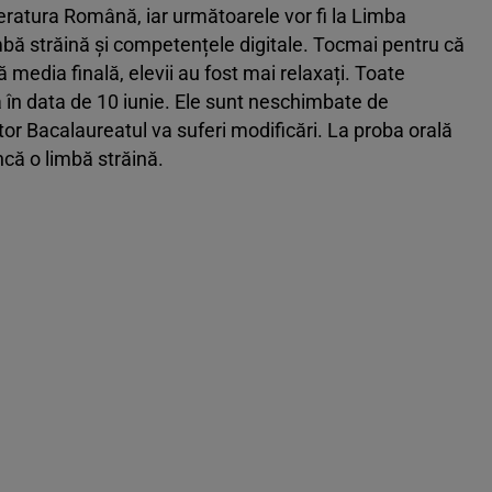
teratura Română, iar următoarele vor fi la Limba
limbă străină și competențele digitale. Tocmai pentru că
ă media finală, elevii au fost mai relaxați. Toate
 în data de 10 iunie. Ele sunt neschimbate de
itor Bacalaureatul va suferi modificări. La proba orală
că o limbă străină.