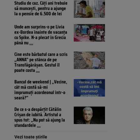
Studiu de caz. Câți ani trebuie
să muncești, pentru a ajunge
la o pensie de 6.500 de lei
Unde am surprins-o pe Livia
ex-Bordea înainte de vacanța
cu Spike. N-a plecat în Grecia
până nu
...
Cine este bărbatul care a scris
„ANNA” pe stânca de pe
Transfăgărășan. Gestul îl
poate costa
...
Bancul de weekend | „Vecine,
cât mă costă să-mi
împrumuți acordeonul într-o
seară?”
De ce s-a despărțit Cătălin
Crișan de iubită. Artistul a
spus tot: „Nu pot să ajung la
standardele
...
Vezi toate știrile