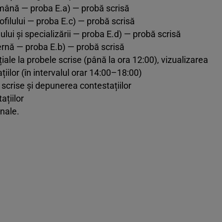
omână — proba E.a) — probă scrisă
ofilului — proba E.c) — probă scrisă
lului și specializării — proba E.d) — probă scrisă
ternă — proba E.b) — probă scrisă
țiale la probele scrise (până la ora 12:00), vizualizarea
țiilor (în intervalul orar 14:00–18:00)
r scrise și depunerea contestațiilor
ațiilor
inale.