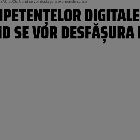
la BAC 2026. Când se vor desfășura examenele scrise
ETENȚELOR DIGITALE 
ÂND SE VOR DESFĂȘURA