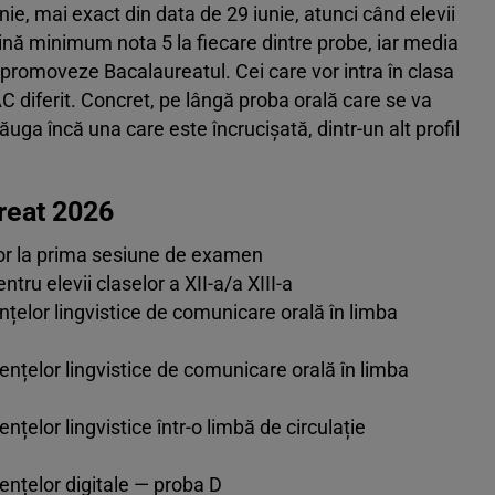
iunie, mai exact din data de 29 iunie, atunci când elevii
țină minimum nota 5 la fiecare dintre probe, iar media
 promoveze Bacalaureatul. Cei care vor intra în clasa
C diferit. Concret, pe lângă proba orală care se va
uga încă una care este încrucișată, dintr-un alt profil
reat 2026
lor la prima sesiune de examen
tru elevii claselor a XII-a/a XIII-a
elor lingvistice de comunicare orală în limba
nțelor lingvistice de comunicare orală în limba
elor lingvistice într-o limbă de circulație
nțelor digitale — proba D