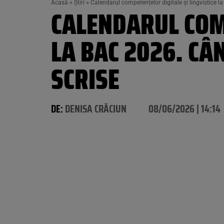
Acasă
»
Știri
»
Calendarul competențelor digitale și lingvistice 
CALENDARUL COMP
LA BAC 2026. C
SCRISE
DE:
DENISA CRĂCIUN
08/06/2026 | 14:14