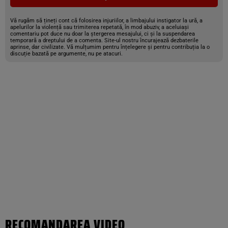
Vă rugăm să țineți cont că folosirea injuriilor, a limbajului instigator la ură, a
apelurilor la violență sau trimiterea repetată, în mod abuziv, a aceluiași
comentariu pot duce nu doar la ștergerea mesajului, ci și la suspendarea
temporară a dreptului de a comenta. Site-ul nostru încurajează dezbaterile
aprinse, dar civilizate. Vă mulțumim pentru înțelegere și pentru contribuția la o
discuție bazată pe argumente, nu pe atacuri.
RECOMANDAREA VIDEO