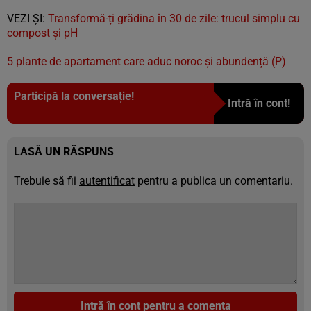
VEZI ȘI:
Transformă-ți grădina în 30 de zile: trucul simplu cu
compost și pH
5 plante de apartament care aduc noroc și abundență (P)
Participă la conversație!
Intră în cont!
LASĂ UN RĂSPUNS
Trebuie să fii
autentificat
pentru a publica un comentariu.
Intră în cont pentru a comenta