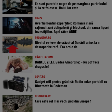
Ce sunt punctele negre de pe marginea parbrizului
și la ce folosesc. Rolul lor este...
DIGI24
Avertismentul experților: România riscă
raționalizări obligatorii și blackout, din cauza lipsei
investițiilor. Apel către ANRE
PROMOTOR.RO
Nivelul extrem de scăzut al Dunării a dus la o
descoperire rară. Era acolo de...
RÂZI CU LACRIMI
BANCUL ZILEI. Badea Gheorghe: – Nu pot face
dragoste!
GO4IT.RO
Gadget util pentru grădină: Radio solar portabil cu
Bluetooth la Dedeman
DESCOPERA.RO
Care este cel mai vechi pod din Europa?