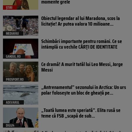
momente grele
ȘTIRI
Obiectul legendar al lui Maradona, scos la
licitație! Ar putea valora 10 milioane...
MEDIAFAX
Schimbări importante pentru români. Ce se
întâmplă cu vechile CĂRȚI DE IDENTITATE
GANDUL.RO
Ce dramă! A murit tatăl lui Leo Messi, Jorge
Messi
PROSPORT.RO
„Antrenamentul” sezonului în Arctica: Un urs
polar folosește un bloc de gheață pe...
ADEVARUL
„Toată lumea este speriată”. Elita rusă se
teme că FSB „scapă de sub...
DIGI24