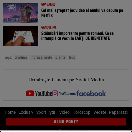
GO4GAMES
Cel mai așteptat joc video al anului va debuta pe
Netflix
GANDUL.RO
Schimbări importante pentru români. Ce se
întâmplă cu vechile CĂRȚI DE IDENTITATE
Tags:
gradina
ingrasaminte
plante
truc
Urmărește Cancan pe Social Media
Home
Exclusiv
Sport
Știri
Video
Horoscop
Vedete
Paparazzi
AI UN PONT?
Scrie-ne pe Whatsapp
, sună la 0741226226 sau trimite mail la