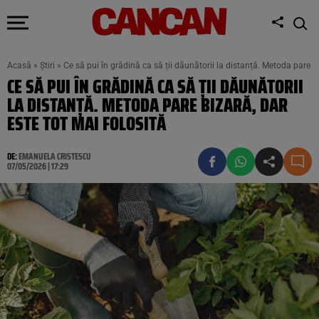
Acasă
»
Știri
»
Ce să pui în grădină ca să ții dăunătorii la distanță. Metoda pare bi
CE SĂ PUI ÎN GRĂDINĂ CA SĂ ȚII DĂUNĂTORII
LA DISTANȚĂ. METODA PARE BIZARĂ, DAR
ESTE TOT MAI FOLOSITĂ
DE:
EMANUELA CRISTESCU
07/05/2026 | 17:29