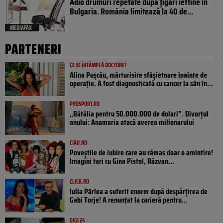
Adio drumuri repetate după țigări ieftine în
Bulgaria. România limitează la 40 de...
MEDIAFAX
PARTENERI
CE SE ÎNTÂMPLĂ DOCTORE?
Alina Pușcău, mărturisire sfâșietoare înainte de
operație. A fost diagnosticată cu cancer la sân în...
PROSPORT.RO
„Bătălia pentru 50.000.000 de dolari”. Divorțul
anului: Anamaria atacă averea milionarului
CIAO.RO
Poveştile de iubire care au rămas doar o amintire!
Imagini tari cu Gina Pistol, Răzvan...
CLICK.RO
Iulia Pârlea a suferit enorm după despărțirea de
Gabi Torje! A renunțat la carieră pentru...
DIGI 24