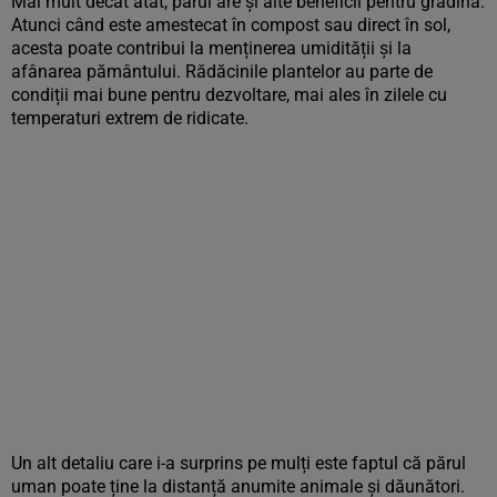
Mai mult decât atât, părul are și alte beneficii pentru grădină.
Atunci când este amestecat în compost sau direct în sol,
acesta poate contribui la menținerea umidității și la
afânarea pământului. Rădăcinile plantelor au parte de
condiții mai bune pentru dezvoltare, mai ales în zilele cu
temperaturi extrem de ridicate.
Un alt detaliu care i-a surprins pe mulți este faptul că părul
uman poate ține la distanță anumite animale și dăunători.