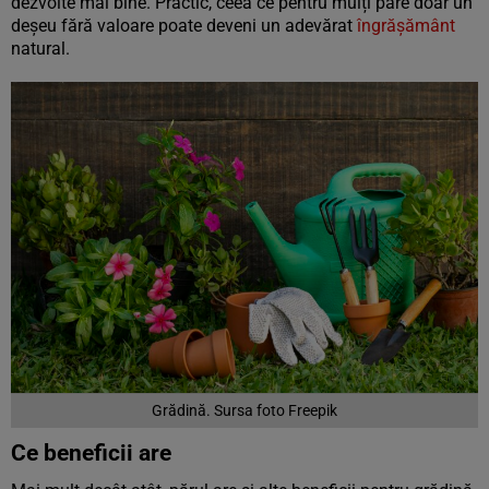
dezvolte mai bine. Practic, ceea ce pentru mulți pare doar un
deșeu fără valoare poate deveni un adevărat
îngrășământ
natural.
Grădină. Sursa foto Freepik
Ce beneficii are