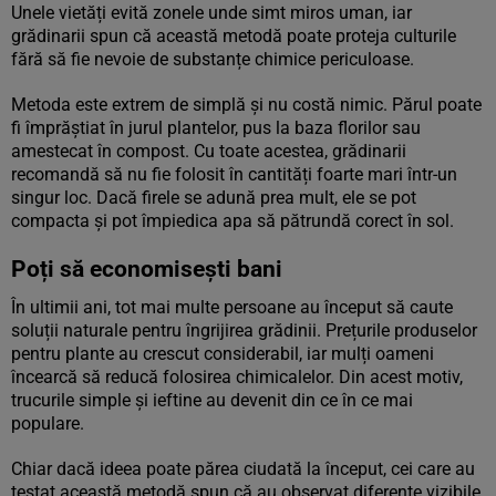
Unele vietăți evită zonele unde simt miros uman, iar
grădinarii spun că această metodă poate proteja culturile
fără să fie nevoie de substanțe chimice periculoase.
Metoda este extrem de simplă și nu costă nimic. Părul poate
fi împrăștiat în jurul plantelor, pus la baza florilor sau
amestecat în compost. Cu toate acestea, grădinarii
recomandă să nu fie folosit în cantități foarte mari într-un
singur loc. Dacă firele se adună prea mult, ele se pot
compacta și pot împiedica apa să pătrundă corect în sol.
Poți să economisești bani
În ultimii ani, tot mai multe persoane au început să caute
soluții naturale pentru îngrijirea grădinii. Prețurile produselor
pentru plante au crescut considerabil, iar mulți oameni
încearcă să reducă folosirea chimicalelor. Din acest motiv,
trucurile simple și ieftine au devenit din ce în ce mai
populare.
Chiar dacă ideea poate părea ciudată la început, cei care au
testat această metodă spun că au observat diferențe vizibile