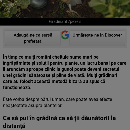
Grădinărit /pexels
Adaugă-ne ca sursă
Urmărește-ne în Discover
preferată
În timp ce mulți români cheltuie sume mari pe
îngrășăminte și soluții pentru plante, un lucru banal pe care
îl aruncăm aproape zilnic la gunoi poate deveni secretul
unei grădini sănătoase și pline de viață. Mulți grădinari
care au folosit această metodă bizară au spus că
funcționează.
Este vorba despre părul uman, care poate avea efecte
neașteptate asupra plantelor.
Ce să pui în grădină ca să ții dăunătorii la
distanță