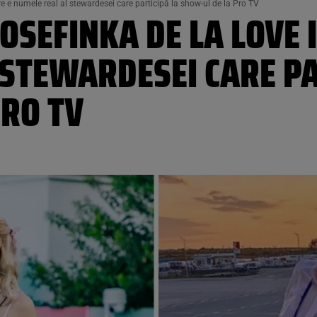
re e numele real al stewardesei care participă la show-ul de la Pro TV
 JOSEFINKA DE LA LOVE 
 STEWARDESEI CARE PA
PRO TV