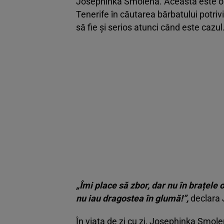
Josephinka Smolena. Aceasta este o tâ
Tenerife în căutarea bărbatului potriv
să fie și serios atunci când este cazul
„Îmi place să zbor, dar nu în brațele 
nu iau dragostea în glumă!”,
declara 
În viața de zi cu zi, Josephinka Smol