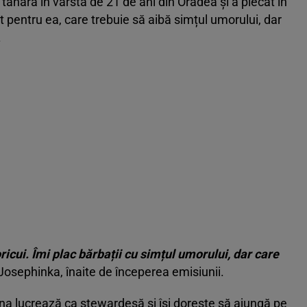
nără în vârstă de 21 de ani din Oradea și a plecat în
it pentru ea, care trebuie să aibă simțul umorului, dar
.
oricui. Îmi plac bărbații cu simțul umorului, dar care
Josephinka, înaite de începerea emisiunii.
ena lucrează ca stewardesă și își dorește să ajungă pe