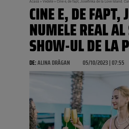
Acasă
»
Vedete
»
Cine e, de fapt, Josefinka de la Love Island. Ca
CINE E, DE FAPT,
NUMELE REAL AL
SHOW-UL DE LA 
DE:
ALINA DRĂGAN
05/10/2023 | 07:55