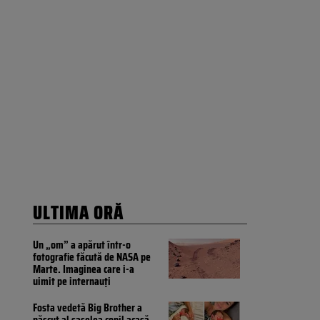
ULTIMA ORĂ
Un „om” a apărut într-o
fotografie făcută de NASA pe
Marte. Imaginea care i-a
uimit pe internauți
Fosta vedetă Big Brother a
născut al șaselea copil acasă,