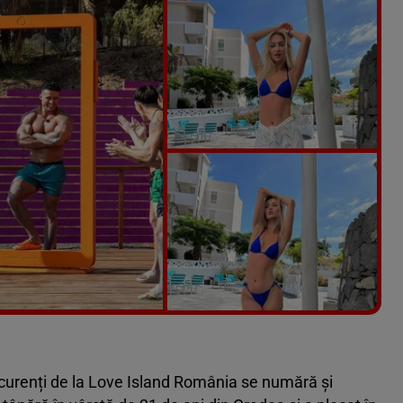
Vezi galeria foto
15 poze
urenți de la Love Island România se numără și