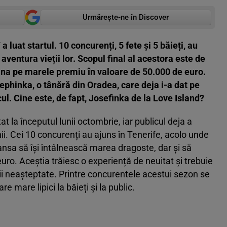
Urmărește-ne în Discover
luat startul. 10 concurenți, 5 fete și 5 băieți, au
 aventura vieții lor. Scopul final al acestora este de
âna pe marele premiu în valoare de 50.000 de euro.
ephinka, o tânără din Oradea, care deja i-a dat pe
cul. Cine este, de fapt, Josefinka de la Love Island?
la începutul lunii octombrie, iar publicul deja a
nii. Cei 10 concurenți au ajuns în Tenerife, acolo unde
șansa să își întâlnească marea dragoste, dar și să
ro. Aceștia trăiesc o experiență de neuitat și trebuie
ții neașteptate. Printre concurentele acestui sezon se
 mare lipici la băieți și la public.