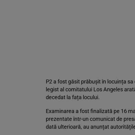
P2 a fost găsit prăbușit în locuința s
legist al comitatului Los Angeles arat
decedat la fața locului.
Examinarea a fost finalizată pe 16 marti
prezentate într-un comunicat de presă. 
dată ulterioară, au anunțat autoritățil