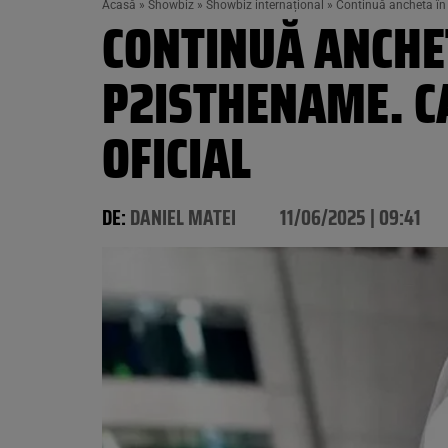
Acasă
»
Showbiz
»
Showbiz internațional
»
Continuă ancheta în 
CONTINUĂ ANCHE
P2ISTHENAME. C
OFICIAL
DE:
DANIEL MATEI
11/06/2025 | 09:41