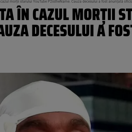
cazul morții starului YouTube P2istheName. Cauza decesului a fost anunțată ofici
TA ÎN CAZUL MORȚII S
AUZA DECESULUI A FO