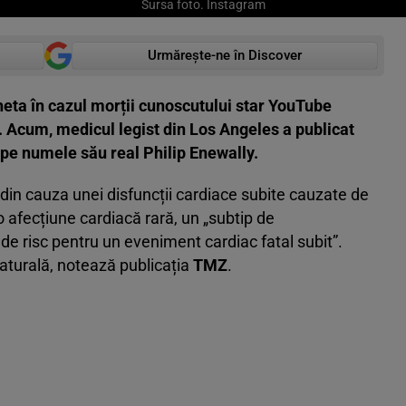
Sursa foto. Instagram
Urmărește-ne în Discover
eta în cazul morții cunoscutului star YouTube
 Acum, medicul legist din Los Angeles a publicat
 pe numele său real Philip Enewally.
 din cauza unei disfuncții cardiace subite cauzate de
 o afecțiune cardiacă rară, un „subtip de
 de risc pentru un eveniment cardiac fatal subit”.
 naturală, notează publicația
TMZ
.