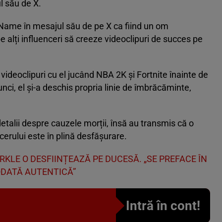
 său de X.
ame în mesajul său de pe X ca fiind un om
e alți influenceri să creeze videoclipuri de succes pe
ideoclipuri cu el jucând NBA 2K și Fortnite înainte de
nci, el și-a deschis propria linie de îmbrăcăminte,
detalii despre cauzele morții, însă au transmis că o
cerului este în plină desfășurare.
KLE O DESFIINȚEAZĂ PE DUCESĂ. „SE PREFACE ÎN
ODATĂ AUTENTICĂ”
Intră în cont!