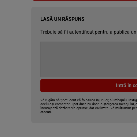
LASĂ UN RĂSPUNS
Trebuie să fii
autentificat
pentru a publica un
Intră în 
Vă rugăm să țineți cont că folosirea injuriilor, a limbajului insti
aceluiași comentariu pot duce nu doar la ștergerea mesajului, c
încurajează dezbaterile aprinse, dar civilizate. Vă mulțumim pen
atacuri.