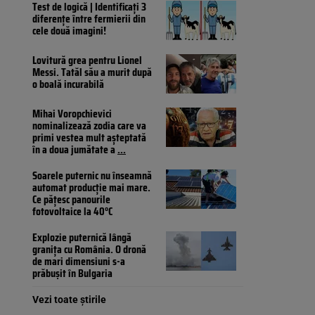
Test de logică | Identificați 3
diferențe între fermierii din
cele două imagini!
Lovitură grea pentru Lionel
Messi. Tatăl său a murit după
o boală incurabilă
Mihai Voropchievici
nominalizează zodia care va
primi vestea mult așteptată
în a doua jumătate a
...
Soarele puternic nu înseamnă
automat producție mai mare.
Ce pățesc panourile
fotovoltaice la 40°C
Explozie puternică lângă
granița cu România. O dronă
de mari dimensiuni s-a
prăbușit în Bulgaria
Vezi toate știrile