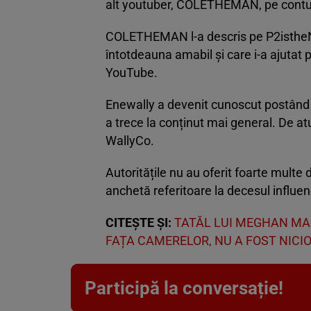
alt youtuber, COLETHEMAN, pe contul
COLETHEMAN l-a descris pe P2istheN
întotdeauna amabil și care i-a ajutat p
YouTube.
Enewally a devenit cunoscut postând v
a trece la conținut mai general. De atu
WallyCo.
Autoritățile nu au oferit foarte multe 
anchetă referitoare la decesul influen
CITEȘTE ȘI:
TATĂL LUI MEGHAN MAR
FAȚA CAMERELOR, NU A FOST NICI
Participă la conversație!