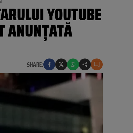
al
TARULUI YOUTUBE
ST ANUNȚATĂ
SHARE: