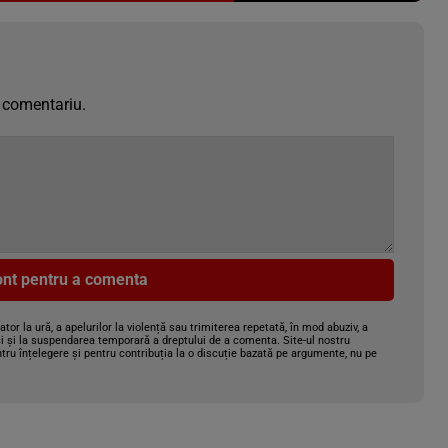
 comentariu.
cont pentru a comenta
gator la ură, a apelurilor la violență sau trimiterea repetată, în mod abuziv, a
i și la suspendarea temporară a dreptului de a comenta. Site-ul nostru
tru înțelegere și pentru contribuția la o discuție bazată pe argumente, nu pe