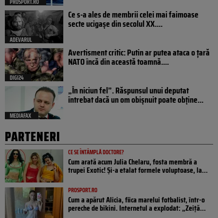
PROSPORT.RO
Ce s-a ales de membrii celei mai faimoase
secte ucigașe din secolul XX....
ADEVARUL
Avertisment critic: Putin ar putea ataca o țară
NATO încă din această toamnă....
DIGI24
„În niciun fel”. Răspunsul unui deputat
întrebat dacă un om obișnuit poate obține...
MEDIAFAX
PARTENERI
CE SE ÎNTÂMPLĂ DOCTORE?
Cum arată acum Julia Chelaru, fosta membră a
trupei Exotic! Și-a etalat formele voluptoase, la...
PROSPORT.RO
Cum a apărut Alicia, fiica marelui fotbalist, într-o
pereche de bikini. Internetul a explodat: „Zeiță...