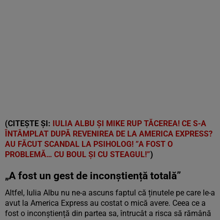
(CITEȘTE ȘI:
IULIA ALBU ȘI MIKE RUP TĂCEREA! CE S-A
ÎNTÂMPLAT DUPĂ REVENIREA DE LA AMERICA EXPRESS?
AU FĂCUT SCANDAL LA PSIHOLOG! ”A FOST O
PROBLEMĂ… CU BOUL ȘI CU STEAGUL!”
)
„A fost un gest de inconștiență totală”
Altfel, Iulia Albu nu ne-a ascuns faptul că ținutele pe care le-a
avut la America Express au costat o mică avere. Ceea ce a
fost o inconștiență din partea sa, întrucât a risca să rămână