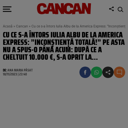
Acasă
»
Cancan
»
Cu ce s-a întors Iulia Albu de la America Express: ”Inconștiență
CU CE S-A ÎNTORS IULIA ALBU DE LA AMERICA
EXPRESS: ”INCONȘTIENȚĂ TOTALĂ!” PE ASTA
NU A SPUS-O PÂNĂ ACUM: DUPĂ CE A
CHELTUIT 10.000 €, S-A OPRIT LA…
DE:
ANA MARIA PĂSAT
18/11/2023 | 23:40