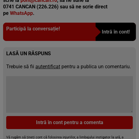
scrie la
pont@cancan.ro
, să ne sune la
0741 CANCAN (226.226) sau să ne scrie direct
pe
WhatsApp
.
Participă la conversație!
Intră în cont!
LASĂ UN RĂSPUNS
Trebuie să fii
autentificat
pentru a publica un comentariu.
Intră în cont pentru a comenta
Vă rugăm să țineți cont că folosirea injuriilor, a limbajului instigator la ură, a