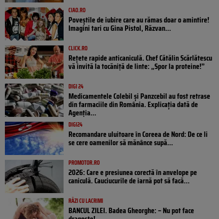
CIAO.RO
Poveştile de iubire care au rămas doar o amintire!
Imagini tari cu Gina Pistol, Răzvan...
CLICK.RO
Rețete rapide anticaniculă. Chef Cătălin Scărlătescu
vă invită la tocăniță de linte: „Spor la proteine!”
DIGI 24
Medicamentele Colebil și Panzcebil au fost retrase
din farmaciile din România. Explicația dată de
Agenția...
DIGI24
Recomandare uluitoare în Coreea de Nord: De ce li
se cere oamenilor să mănânce supă...
PROMOTOR.RO
2026: Care e presiunea corectă în anvelope pe
caniculă. Cauciucurile de iarnă pot să facă...
RÂZI CU LACRIMI
BANCUL ZILEI. Badea Gheorghe: – Nu pot face
dragoste!