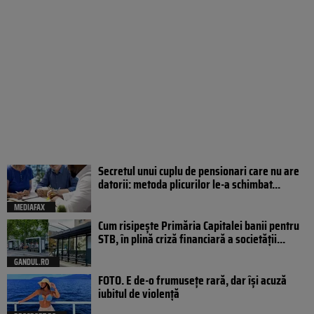
Secretul unui cuplu de pensionari care nu are
datorii: metoda plicurilor le-a schimbat...
MEDIAFAX
Cum risipește Primăria Capitalei banii pentru
STB, în plină criză financiară a societății...
GANDUL.RO
FOTO. E de-o frumusețe rară, dar își acuză
iubitul de violență