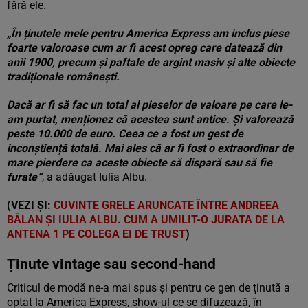
fără ele.
„În ținutele mele pentru America Express am inclus piese
foarte valoroase cum ar fi acest opreg care datează din
anii 1900, precum și paftale de argint masiv și alte obiecte
tradiționale românești.
Dacă ar fi să fac un total al pieselor de valoare pe care le-
am purtat, menționez că acestea sunt antice. Și valorează
peste 10.000 de euro. Ceea ce a fost un gest de
inconștiență totală. Mai ales că ar fi fost o extraordinar de
mare pierdere ca aceste obiecte să dispară sau să fie
furate”
, a adăugat Iulia Albu.
(VEZI ȘI:
CUVINTE GRELE ARUNCATE ÎNTRE ANDREEA
BĂLAN ȘI IULIA ALBU. CUM A UMILIT-O JURATA DE LA
ANTENA 1 PE COLEGA EI DE TRUST
)
Ținute vintage sau second-hand
Criticul de modă ne-a mai spus și pentru ce gen de ținută a
optat la America Express, show-ul ce se difuzează, în