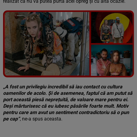
realizat că nu va putea purta acel opreg și cu altă ocazie.
Vezi galeria foto
7 poze
„A fost un privilegiu incredibil să iau contact cu cultura
oamenilor de acolo. Și de asemenea, faptul că am putut să
port această piesă neprețuită, de valoare mare pentru ei.
Deși mărturisesc că eu iubesc păsările foarte mult. Motiv
pentru care am avut un sentiment contradictoriu să o pun
pe cap”
, ne-a spus aceasta.