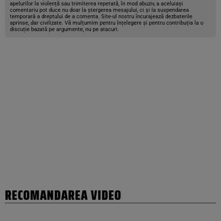
apelurilor la violență sau trimiterea repetată, în mod abuziv, a aceluiași
comentariu pot duce nu doar la ștergerea mesajului, ci și la suspendarea
temporară a dreptului de a comenta. Site-ul nostru încurajează dezbaterile
aprinse, dar civilizate. Vă mulțumim pentru înțelegere și pentru contribuția la o
discuție bazată pe argumente, nu pe atacuri.
RECOMANDAREA VIDEO