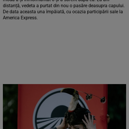
distanță, vedeta a purtat din nou o pasăre deasupra capului.
De data aceasta una împăiată, cu ocazia participării sale la
America Express.