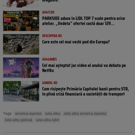
GO4IT.RO
PARKSIDE aduce în LIDL TOP 7 scule pentru orice
atelier. „Vedeta” ofertei costă doar 129...
DESCOPERA.RO
Care este cel mai vechi pod din Europa?
GO4GAMES
Cel mai așteptat joc video al anului va debuta pe
Netflix
GANDUL.RO
Cum risipește Primăria Capitalei banii pentru STB,
în plină criză financiară a societății de transport
Tags:
america express
iulia albu
iulia albu america express
iulia albu găinaâ
iulia albu iubit