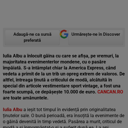
Adaugă-ne ca sursă
Urmărește-ne în Discover
preferată
Iulia Albu a înlocuit găina cu care se afișa, pe vremuri, la
majoritatea evenimenterlor mondene, cu o pasăre
împăiată. S-a întâmplat chiar la America Express, când
vedeta a primit de la un trib un opreg extrem de valoros. De
altfel, întreaga ținută a criticului de modă, alcătuită în
special din articole vestimentare sport vintage, a fost una
foarte scumpă, ce depășește 10.000 de euro.
CANCAN.RO
are toate amănuntele.
Iulia Albu
a ieșit tot timpul în evidență prin originalitatea
ținutelor sale. O bună perioadă, era însoțită la evenimente de
o găină devenită în timp vedetă. Pasărea a murit, criticul de
modă a și înmormântat-o și a suferit după ea. La ani