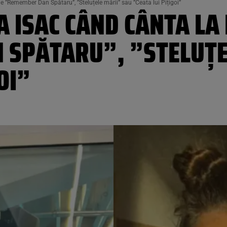
e ”Remember Dan Spătaru”, ”Steluțele mării” sau ”Ceata lui Pițigoi”
 ISAC CÂND CÂNTA LA 
SPĂTARU”, ”STELUȚE
OI”