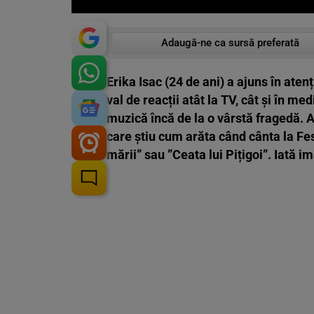
Adaugă-ne ca sursă preferată
Erika Isac (24 de ani) a ajuns în ate
val de reacții atât la TV, cât și în me
muzică încă de la o vârstă fragedă. A
care știu cum arăta când cânta la Fe
mării” sau ”Ceata lui Pițigoi”. Iată ima