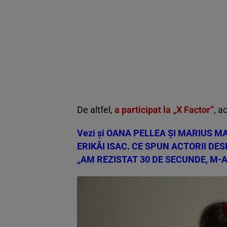
De altfel,
a participat la „X Factor”
, a
Vezi și
OANA PELLEA ȘI MARIUS M
ERIKĂI ISAC. CE SPUN ACTORII DE
„AM REZISTAT 30 DE SECUNDE, M-