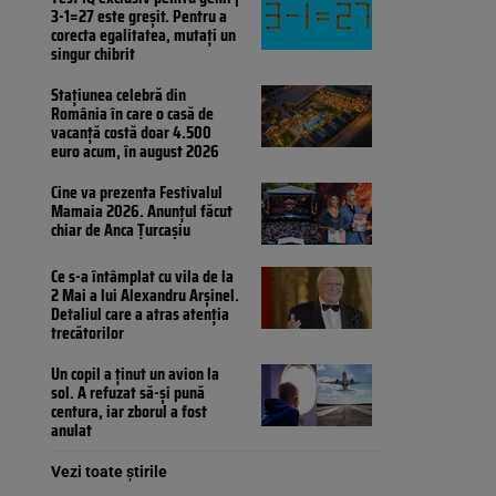
3-1=27 este greșit. Pentru a
corecta egalitatea, mutați un
singur chibrit
Stațiunea celebră din
România în care o casă de
vacanță costă doar 4.500
euro acum, în august 2026
Cine va prezenta Festivalul
Mamaia 2026. Anunțul făcut
chiar de Anca Țurcașiu
Ce s-a întâmplat cu vila de la
2 Mai a lui Alexandru Arșinel.
Detaliul care a atras atenția
trecătorilor
Un copil a ținut un avion la
sol. A refuzat să-și pună
centura, iar zborul a fost
anulat
Vezi toate știrile