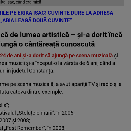
ika Isac, când era mică
ILE PE ERIKA ISAC! CUVINTE DURE LA ADRESA
 „ABIA LEAGĂ DOUĂ CUVINTE”
că de lumea artistică – și-a dorit încă
ajungă o cântăreață cunoscută
e 24 de ani și-a dorit să ajungă pe scena muzicală
și
ea muzicii și-a început-o la vârsta de 6 ani, când a
ri în județul Constanța.
rme pe scena muzicală, a avut apariții TV și radio și a
Iată câteva dintre exemple:
lis”;
tivalul „Steluțele mării”, în 2006;
2007 și 2008;
nal „Fest Remember”, în 2008;