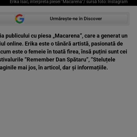
Erika Isac, interpreta piesei ”Macarena”/ sursă foto: Instagram
Urmărește-ne în Discover
nția publicului cu piesa „Macarena”, care a generat un
diul online. Erika este o tânără artistă, pasionată de
cum este o femeie în toată firea, însă puțini sunt cei
stivalurile ”Remember Dan Spătaru”, ”Steluțele
ginile mai jos, în articol, dar și informațiile.