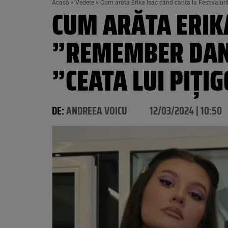
Acasă
»
Vedete
»
Cum arăta Erika Isac când cânta la Festivaluril
CUM ARĂTA ERIKA
”REMEMBER DAN 
”CEATA LUI PIȚIG
DE:
ANDREEA VOICU
12/03/2024 | 10:50