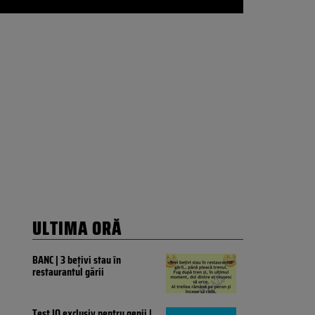
ULTIMA ORĂ
BANC | 3 bețivi stau în
restaurantul gării
Test IQ exclusiv pentru genii |