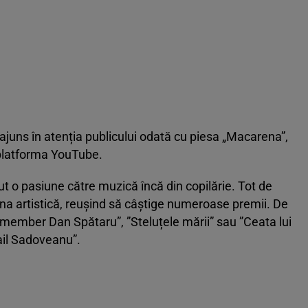
a ajuns în atenția publicului odată cu piesa „Macarena”,
e platforma YouTube.
t o pasiune către muzică încă din copilărie. Tot de
na artistică, reușind să câștige numeroase premii. De
Remember Dan Spătaru”, ”Steluțele mării” sau ”Ceata lui
hail Sadoveanu”.