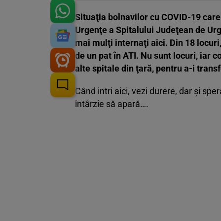
Situaţia bolnavilor cu COVID-19 care 
Urgenţe a Spitalului Judeţean de Urge
mai mulţi internaţi aici. Din 18 locur
de un pat în ATI. Nu sunt locuri, iar 
alte spitale din ţară, pentru a-i trans
Când intri aici, vezi durere, dar şi sp
întârzie să apară….