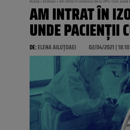
Acasă
»
Exclusiv
»
Am intrat în izolatorul de la UPU. Cum arată 
AM INTRAT ÎN IZ
UNDE PACIENŢII 
DE:
ELENA AILUȚOAEI
02/04/2021 | 18:10