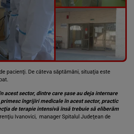
Vezi galeria foto
11 poze
de pacienţi. De câteva săptămâni, situaţia este
pat.
n acest sector, dintre care șase au deja internare
 primesc îngrijiri medicale în acest sector, practic
ţia de terapie intensivă însă trebuie să eliberăm
renţiu Ivanovici, manager Spitalul Judeţean de