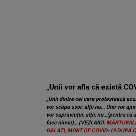
„Unii vor afla că există COV
„
Unii dintre cei care protestează acu
vor scăpa ușor, alții nu… Unii vor aju
vor supraviețui, alții, nu…(pentru că 
face nimic)… (VEZI AICI:
MĂRTURIILE
GALAȚI, MORT DE COVID-19 DUPĂ C