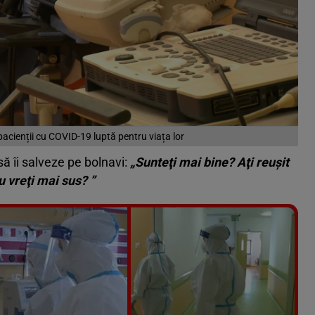
pacienții cu COVID-19 luptă pentru viața lor
să îi salveze pe bolnavi:
„Sunteţi mai bine? Aţi reuşit
 vreţi mai sus? ”