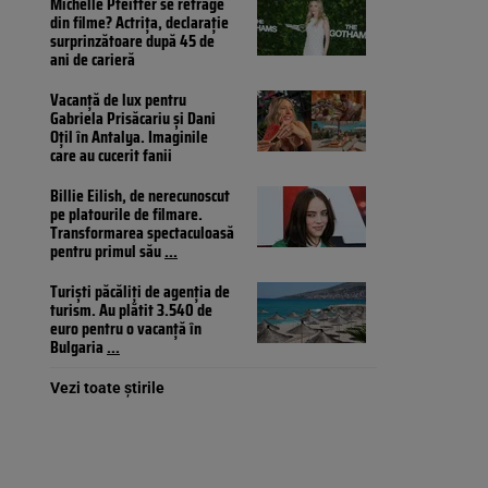
Michelle Pfeiffer se retrage
din filme? Actrița, declarație
surprinzătoare după 45 de
ani de carieră
Vacanță de lux pentru
Gabriela Prisăcariu și Dani
Oțil în Antalya. Imaginile
care au cucerit fanii
Billie Eilish, de nerecunoscut
pe platourile de filmare.
Transformarea spectaculoasă
pentru primul său
...
Turiști păcăliți de agenția de
turism. Au plătit 3.540 de
euro pentru o vacanță în
Bulgaria
...
Vezi toate știrile