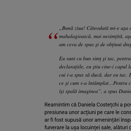
„Bună ziua! Câteodată mi-e așa 
mahalagioaică, mai nesimțită, așa,
am ceva de spus și de obținut dre
Eu sunt cu bun simț și tac, pentru
declarațiile, eu știu cine-i capul l
cui i-a spus să ducă, dar eu tac. 
ce și cum s-a întâmplat…Pentru că 
își spală imaginea”, a spus Danie
Reamintim că Daniela Costețchi a pove
presiunea unor acțiuni pe care le cons
ar fi fost supusă unor amenințări îns
funerare la ușa locuinței sale, alături d