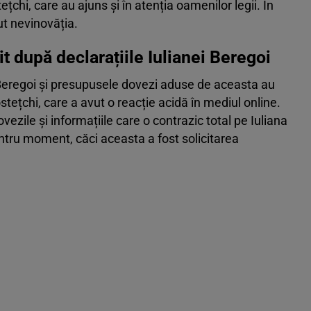
chi, care au ajuns și în atenția oamenilor legii. În
ut nevinovăția.
t după declarațiile Iulianei Beregoi
a Beregoi și presupusele dovezi aduse de aceasta au
ețchi, care a avut o reacție acidă în mediul online.
vezile și informațiile care o contrazic total pe Iuliana
ntru moment, căci aceasta a fost solicitarea