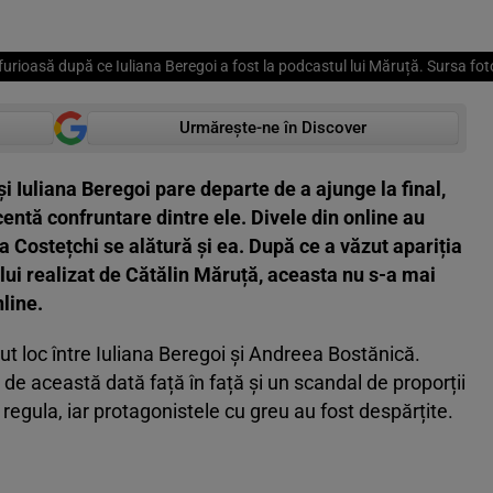
 furioasă după ce Iuliana Beregoi a fost la podcastul lui Măruță. Sursa fo
Urmărește-ne în Discover
 Iuliana Beregoi pare departe de a ajunge la final,
entă confruntare dintre ele. Divele din online au
a Costețchi se alătură și ea. După ce a văzut apariția
lui realizat de Cătălin Măruță, aceasta nu s-a mai
nline.
vut loc între Iuliana Beregoi și Andreea Bostănică.
t de această dată față în față și un scandal de proporții
ă regula, iar protagonistele cu greu au fost despărțite.