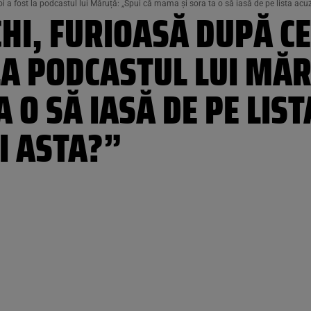
 a fost la podcastul lui Măruță: „Spui că mama și sora ta o să iasă de pe lista acuza
HI, FURIOASĂ DUPĂ CE
LA PODCASTUL LUI MĂR
 O SĂ IASĂ DE PE LIS
II ASTA?”