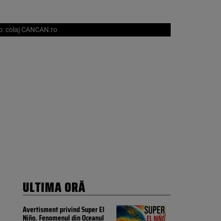
to: colaj CANCAN.ro
ULTIMA ORĂ
Avertisment privind Super El
Niño. Fenomenul din Oceanul