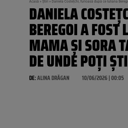
Acasă
»
Știri
»
Daniela Costețchi, furioasă după ce Iuliana Beregoi
DANIELA COSTEȚC
BEREGOI A FOST 
MAMA ȘI SORA TA
DE UNDE POȚI ȘT
DE:
ALINA DRĂGAN
10/06/2026 | 00:05