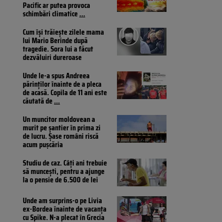
Pacific ar putea provoca
schimbări climatice
...
Cum își trăiește zilele mama
lui Mario Berinde după
tragedie. Sora lui a făcut
dezvăluiri dureroase
Unde le-a spus Andreea
părinților înainte de a pleca
de acasă. Copila de 11 ani este
căutată de
...
Un muncitor moldovean a
murit pe șantier în prima zi
de lucru. Șase români riscă
acum pușcăria
Studiu de caz. Câți ani trebuie
să muncești, pentru a ajunge
la o pensie de 6.500 de lei
Unde am surprins-o pe Livia
ex-Bordea înainte de vacanța
cu Spike. N-a plecat în Grecia