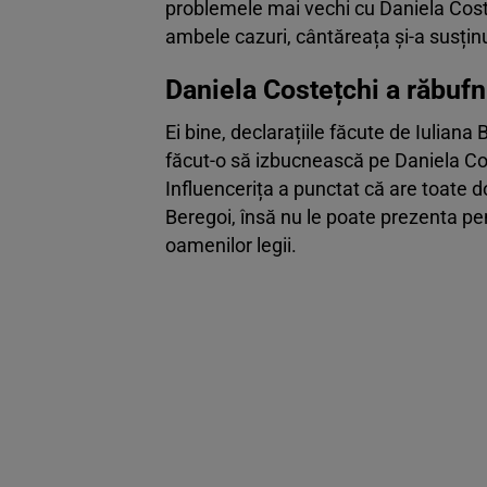
problemele mai vechi cu Daniela Costeț
ambele cazuri, cântăreața și-a susțin
Daniela Costețchi a răbufni
Ei bine, declarațiile făcute de Iulian
făcut-o să izbucnească pe Daniela Cost
Influencerița a punctat că are toate do
Beregoi, însă nu le poate prezenta pe
oamenilor legii.