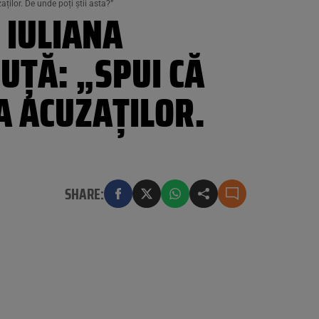
ților. De unde poți știi asta?”
 IULIANA
UȚĂ: „SPUI CĂ
TA ACUZAȚILOR.
SHARE: