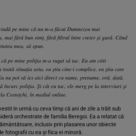
ciudă pe mine că nu m-a făcut Dumnezeu mai
 mai fără bun simț, fără filtrul între creier și gură. Când
ptatea mea, să spun.
 că pe mine poliția m-a rugat să tac. Eu am citit
a toată situația asta, eu știu cine-i complice, eu știu care
Eu nu pot să ies aici direct cu nume, prenume, oră, dată,
încurc poliția. Și cât eu tac, ele merg pe la interviuri și
la Costețchi, în mediul online.
stit în urmă cu ceva timp că ani de zile a trăit sub
ideră orchestrate de familia Beregoi. Ea a relatat că
păimântătoare, inclusiv prin plasarea unor obiecte
e fotografii cu ea și fiica ei minoră.