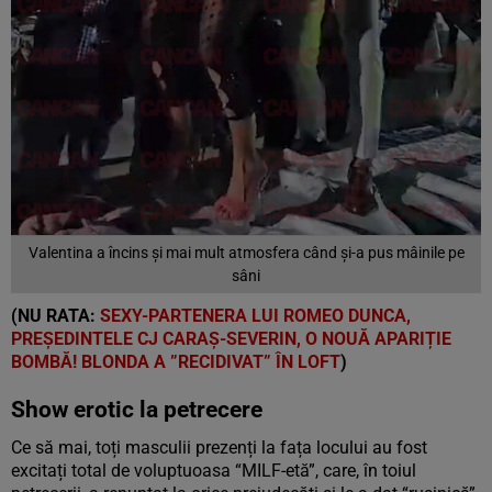
Valentina a încins și mai mult atmosfera când și-a pus mâinile pe
sâni
(NU RATA:
SEXY-PARTENERA LUI ROMEO DUNCA,
PREȘEDINTELE CJ CARAȘ-SEVERIN, O NOUĂ APARIȚIE
BOMBĂ! BLONDA A ”RECIDIVAT” ÎN LOFT
)
Show erotic la petrecere
Ce să mai, toți masculii prezenți la fața locului au fost
excitați total de voluptuoasa “MILF-etă”, care, în toiul