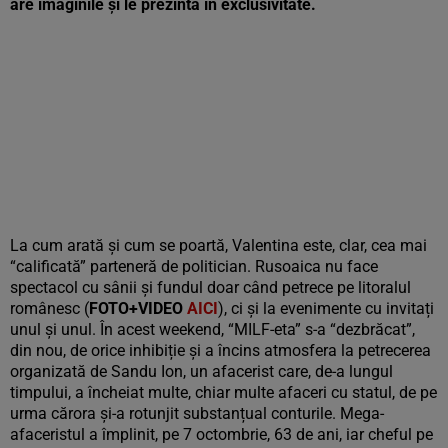
are imaginile și le prezintă în exclusivitate.
La cum arată și cum se poartă, Valentina este, clar, cea mai
“calificată” parteneră de politician. Rusoaica nu face
spectacol cu sânii și fundul doar când petrece pe litoralul
românesc (
FOTO+VIDEO
AICI
), ci și la evenimente cu invitați
unul și unul. În acest weekend, “MILF-eta” s-a “dezbrăcat”,
din nou, de orice inhibiție și a încins atmosfera la petrecerea
organizată de Sandu Ion, un afacerist care, de-a lungul
timpului, a încheiat multe, chiar multe afaceri cu statul, de pe
urma cărora și-a rotunjit substanțual conturile. Mega-
afaceristul a împlinit, pe 7 octombrie, 63 de ani, iar cheful pe