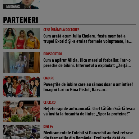
MEDIAFAX
PARTENERI
CE SE ÎNTÂMPLĂ DOCTORE?
Cum arată acum Julia Chelaru, fosta membră a
trupei Exotic! Și-a etalat formele voluptoase, la...
PROSPORT.RO
Cum a apărut Alicia, fiica marelui fotbalist, într-o
pereche de bikini. Internetul a explodat: „Zeiță...
CIAO.RO
Poveştile de iubire care au rămas doar o amintire!
Imagini tari cu Gina Pistol, Răzvan...
CLICK.RO
Rețete rapide anticaniculă. Chef Cătălin Scărlătescu
vă invită la tocăniță de linte: „Spor la proteine!”
DIGI 24
Medicamentele Colebil și Panzcebil au fost retrase
din farmaciile din România. Explicația dată de