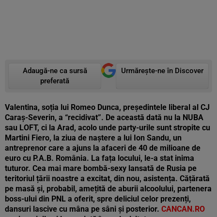
Adaugă-ne ca sursă
Urmărește-ne în Discover
preferată
Valentina, soția lui Romeo Dunca, președintele liberal al CJ
Caraș-Severin, a “
recidivat”. De această dată nu la NUBA
sau LOFT, ci la Arad, acolo unde party-urile sunt stropite cu
Martini Fiero, la ziua de naștere a lui Ion Sandu, un
antreprenor care a ajuns la afaceri de 40 de milioane de
euro cu P.A.B. România. La fața locului, le-a stat inima
tuturor. Cea mai mare bombă-sexy lansată de Rusia pe
teritoriul țării noastre a excitat, din nou, asistența. Cățărată
pe masă și, probabil, amețită de aburii alcoolului, partenera
boss-ului din PNL a oferit, spre deliciul celor prezenți,
dansuri lascive cu mâna pe sâni și posterior.
CANCAN.RO