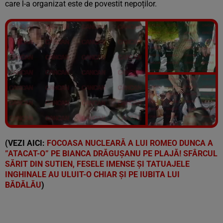
care l-a organizat este de povestit nepoților.
Vezi galeria foto
11 poze
(VEZI AICI:
FOCOASA NUCLEARĂ A LUI ROMEO DUNCA A
”ATACAT-O” PE BIANCA DRĂGUȘANU PE PLAJĂ! SFÂRCUL
SĂRIT DIN SUTIEN, FESELE IMENSE ȘI TATUAJELE
INGHINALE AU ULUIT-O CHIAR ȘI PE IUBITA LUI
BĂDĂLĂU
)