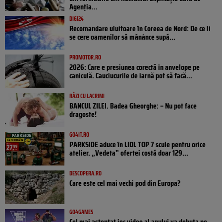
Agenția...
DIGI24
Recomandare uluitoare în Coreea de Nord: De ce li
se cere oamenilor să mănânce supă...
PROMOTOR.RO
2026: Care e presiunea corectă în anvelope pe
caniculă. Cauciucurile de iarnă pot să facă...
RÂZI CU LACRIMI
BANCUL ZILEI. Badea Gheorghe: – Nu pot face
dragoste!
GO4IT.RO
PARKSIDE aduce în LIDL TOP 7 scule pentru orice
atelier. „Vedeta” ofertei costă doar 129...
DESCOPERA.RO
Care este cel mai vechi pod din Europa?
GO4GAMES
Cel mai așteptat joc video al anului va debuta pe