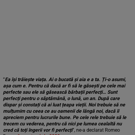
“
Ea își trăiește viața. Ai o bucată și aia e a ta. Ți-o asumi,
așa cum e. Pentru că dacă ar fi să le găsești pe cele mai
perfecte sau ele să găsească bărbații perfecți… Sunt
perfecți pentru o săptămână, o lună, un an. După care
dispar și constați că ai luat țeapa vieții. Noi trebuie să ne
mulțumim cu ceea ce au oamenii de lângă noi, dacă îi
apreciem pentru lucrurile bune. Pe cele rele trebuie să le
trecem cu vederea, pentru că nici pe lumea cealaltă nu
cred că toți îngerii vor fi perfecți
”, ne-a declarat Romeo