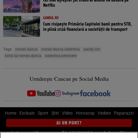
Netflix
GANDUL.RO
Cum risipește Primăria Capitalei banii pentru STB,
în plină criză financiară a societății de transport
Tags:
romeo dunca
romeo dunca valentina
sandu ion
sotia lui romeo dunca
valentina petrecere
Urmărește Cancan pe Social Media
Home
Exclusiv
Sport
Știri
Video
Horoscop
Vedete
Paparazzi
AI UN PONT?
Scrie-ne pe Whatsapp
, sună la 0741226226 sau trimite mail la