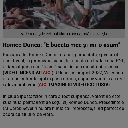
Valentina știe cel mai bine ce înseamnă distracția
Romeo Dunca: “E bucata mea și mi-o asum”
Rusoaica lui Romeo Dunca a făcut, prima dată, spectacol
anul trecut, în primăvară, când, la o nuntă cu toată șefia PNL,
a dansat până i-au “țâșnit” sânii de sub rochiță obraznică
(
VIDEO INCENDIAR
AICI
). Ulterior, în august 2022, Valentina
a rămas în fundul gol în plină stradă, după ce vântul i-a creat
câteva probleme (
AICI
IMAGINI ȘI VIDEO EXCLUSIV
).
În ciuda ipostazelor în care a fost surprinsă, Valentina este
susținută permanent de soțul ei, Romeo Dunca. Președintele
CJ Caraș-Severin nu are nimic să-i reproșeze, fiind perfect de
acord cu stilul ei de viață.