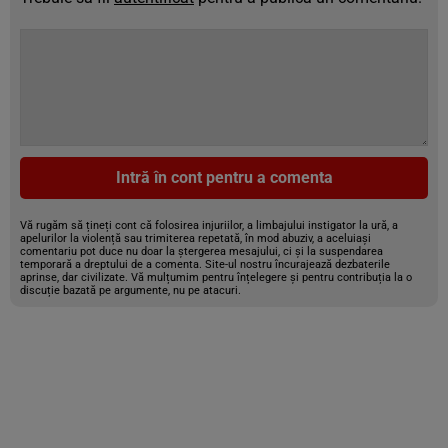
Intră în cont pentru a comenta
Vă rugăm să țineți cont că folosirea injuriilor, a limbajului instigator la ură, a
apelurilor la violență sau trimiterea repetată, în mod abuziv, a aceluiași
comentariu pot duce nu doar la ștergerea mesajului, ci și la suspendarea
temporară a dreptului de a comenta. Site-ul nostru încurajează dezbaterile
aprinse, dar civilizate. Vă mulțumim pentru înțelegere și pentru contribuția la o
discuție bazată pe argumente, nu pe atacuri.