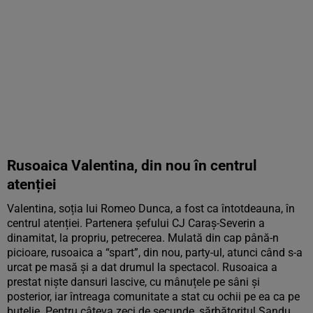
Rusoaica Valentina, din nou în centrul
atenției
Valentina, soția lui Romeo Dunca, a fost ca întotdeauna, în
centrul atenției. Partenera șefului CJ Caraș-Severin a
dinamitat, la propriu, petrecerea. Mulată din cap până-n
picioare, rusoaica a “spart”, din nou, party-ul, atunci când s-a
urcat pe masă și a dat drumul la spectacol. Rusoaica a
prestat niște dansuri lascive, cu mânuțele pe sâni și
posterior, iar întreaga comunitate a stat cu ochii pe ea ca pe
butelie. Pentru câteva zeci de secunde, sărbătoritul Sandu