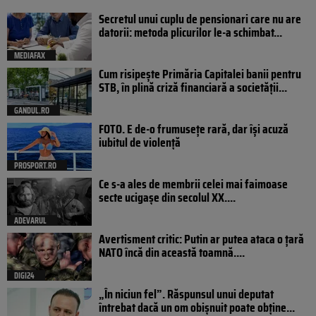
Secretul unui cuplu de pensionari care nu are
datorii: metoda plicurilor le-a schimbat...
MEDIAFAX
Cum risipește Primăria Capitalei banii pentru
STB, în plină criză financiară a societății...
GANDUL.RO
FOTO. E de-o frumusețe rară, dar își acuză
iubitul de violență
PROSPORT.RO
Ce s-a ales de membrii celei mai faimoase
secte ucigașe din secolul XX....
ADEVARUL
Avertisment critic: Putin ar putea ataca o țară
NATO încă din această toamnă....
DIGI24
„În niciun fel”. Răspunsul unui deputat
întrebat dacă un om obișnuit poate obține...