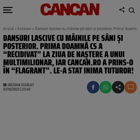
Acasă
»
Exclusiv
»
Dansuri lascive cu mâinile pe sâni și posterior. Prima doamnă C
DANSURI LASCIVE CU MÂINILE PE SÂNI ȘI
POSTERIOR. PRIMA DOAMNĂ CS A
“RECIDIVAT” LA ZIUA DE NAȘTERE A UNUI
MULTIMILIONAR, IAR CANCAN.RO A PRINS-O
ÎN “FLAGRANT”. LE-A STAT INIMA TUTUROR!
DE:
RĂZVAN SCARLAT
07/10/2023 | 23:40