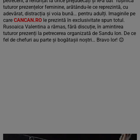
petrecerii, a renunțat la orice prejudecăți și le-a dat “rușinică”
tuturor prezențelor feminine, arătându-le ce reprezintă, cu
adevărat, distracția și voia bună… pentru adulți. Imaginile pe
care
CANCAN.RO
le prezintă în exclusivitate spun totul.
Rusoaica Valentina a rămas, fără discuție, în amintirea
tuturor prezenți la petrecerea organizată de Sandu Ion. De ce
fel de chefuri au parte și bogătașii noștri… Bravo lor! 😊