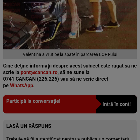
Valentina a vrut pe la spate în parcarea LOFT-ului
Cine deţine informaţii despre acest subiect este rugat să ne
scrie la
pont@cancan.ro
, să ne sune la
0741 CANCAN (226.226) sau să ne scrie direct
pe
WhatsApp
.
Participă la conversație!
Intră în cont!
LASĂ UN RĂSPUNS
Trebuie să fii
autentificat
pentru a publica un comentariu.