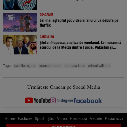
GO4GAMES
Cel mai așteptat joc video al anului va debuta pe
Netflix
GANDUL.RO
Ștefan Popescu, analiză de weekend. Ce înseamnă
acordul de la Mecca dintre Turcia, Pakistan şi...
Tags:
familia regala
marea britanie
printesa kate
printul william
Urmărește Cancan pe Social Media
Home
Exclusiv
Sport
Știri
Video
Horoscop
Vedete
Paparazzi