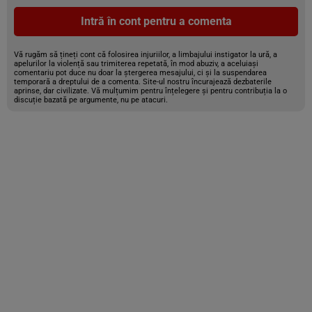
Intră în cont pentru a comenta
Vă rugăm să țineți cont că folosirea injuriilor, a limbajului instigator la ură, a
apelurilor la violență sau trimiterea repetată, în mod abuziv, a aceluiași
comentariu pot duce nu doar la ștergerea mesajului, ci și la suspendarea
temporară a dreptului de a comenta. Site-ul nostru încurajează dezbaterile
aprinse, dar civilizate. Vă mulțumim pentru înțelegere și pentru contribuția la o
discuție bazată pe argumente, nu pe atacuri.