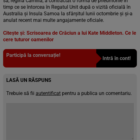
sa, regina Camilla, a contractat o formă de pneumonie în
timp ce se întorcea în Regatul Unit după o vizită oficială în
Australia şi Insula Samoa la sfârşitul lunii octombrie şi şi-a
anulat recent mai multe angajamente oficiale.
Citește și: Scrisoarea de Crăciun a lui Kate Middleton. Ce le
cere tuturor oamenilor
Participă la conversație!
Intră în cont!
LASĂ UN RĂSPUNS
Trebuie să fii
autentificat
pentru a publica un comentariu.