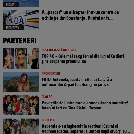
DIGI24
A „parcat” un elicopter într-un centru de
echitație din Constanța. Pilotul ar fi...
MEDIAFAX
PARTENERI
CE SE ÎNTÂMPLĂ DOCTORE?
TOP 40 – Cele mai sexy femei din lume! Ce dietă
ține ocupanta primului loc
PROSPORT.RO
FOTO. Antonela, iubita mult mai tânără a
milionarului Arpad Paszkany, în jacuzzi
CIAO.RO
Poveştile de iubire care au rămas doar o amintire!
Imagini tari cu Gina Pistol, Răzvan...
CLICK.RO
Vedetele s-au înghesuit la festival! Cabral și
Andreea Ibacka, separat la Untold după divorț. Cu...