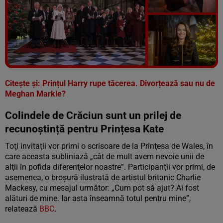
Vezi galeria foto
7 poze
Citește și: Prințul Harry rupe tăcerea. Divorțează sau nu de
Meghan Markle?
Colindele de Crăciun sunt un prilej de
recunoștință pentru Prințesa Kate
Toţi invitaţii vor primi o scrisoare de la Prinţesa de Wales, în
care aceasta subliniază „cât de mult avem nevoie unii de
alţii în pofida diferenţelor noastre”. Participanţii vor primi, de
asemenea, o broşură ilustrată de artistul britanic Charlie
Mackesy, cu mesajul următor: „Cum pot să ajut? Ai fost
alături de mine. Iar asta înseamnă totul pentru mine”,
relatează
BBC
.