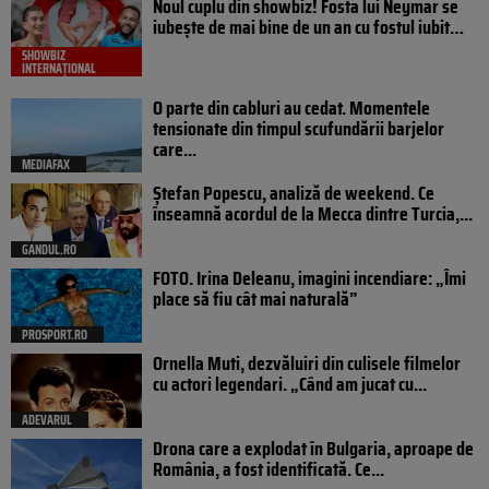
Noul cuplu din showbiz! Fosta lui Neymar se
iubește de mai bine de un an cu fostul iubit…
SHOWBIZ
INTERNAȚIONAL
O parte din cabluri au cedat. Momentele
tensionate din timpul scufundării barjelor
care...
MEDIAFAX
Ștefan Popescu, analiză de weekend. Ce
înseamnă acordul de la Mecca dintre Turcia,...
GANDUL.RO
FOTO. Irina Deleanu, imagini incendiare: „Îmi
place să fiu cât mai naturală”
PROSPORT.RO
Ornella Muti, dezvăluiri din culisele filmelor
cu actori legendari. „Când am jucat cu...
ADEVARUL
Drona care a explodat în Bulgaria, aproape de
România, a fost identificată. Ce...