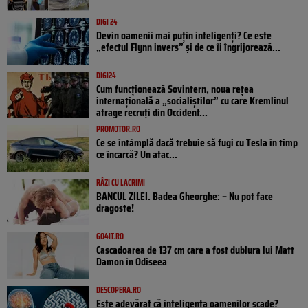
DIGI 24
Devin oamenii mai puțin inteligenți? Ce este
„efectul Flynn invers” și de ce îi îngrijorează...
DIGI24
Cum funcționează Sovintern, noua rețea
internațională a „socialiștilor” cu care Kremlinul
atrage recruți din Occident...
PROMOTOR.RO
Ce se întâmplă dacă trebuie să fugi cu Tesla în timp
ce încarcă? Un atac...
RÂZI CU LACRIMI
BANCUL ZILEI. Badea Gheorghe: – Nu pot face
dragoste!
GO4IT.RO
Cascadoarea de 137 cm care a fost dublura lui Matt
Damon în Odiseea
DESCOPERA.RO
Este adevărat că inteligența oamenilor scade?