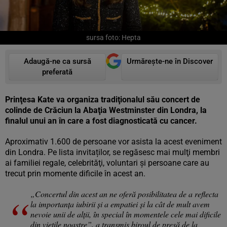
sursa foto: Hepta
Adaugă-ne ca sursă
Urmărește-ne în Discover
preferată
Prinţesa Kate va organiza tradiţionalul său concert de
colinde de Crăciun la Abaţia Westminster din Londra, la
finalul unui an în care a fost diagnosticată cu cancer.
Aproximativ 1.600 de persoane vor asista la acest eveniment
din Londra. Pe lista invitaților, se regăsesc mai mulţi membri
ai familiei regale, celebrităţi, voluntari şi persoane care au
trecut prin momente dificile în acest an.
„Concertul din acest an ne oferă posibilitatea de a reflecta
la importanţa iubirii şi a empatiei şi la cât de mult avem
nevoie unii de alţii, în special în momentele cele mai dificile
din vieţile noastre”, a transmis biroul de presă de la