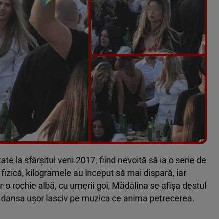
Vezi galeria foto
6 poze
 la sfârșitul verii 2017, fiind nevoită să ia o serie de
 fizică, kilogramele au început să mai dispară, iar
-o rochie albă, cu umerii goi, Mădălina se afișa destul
și dansa ușor lasciv pe muzica ce anima petrecerea.