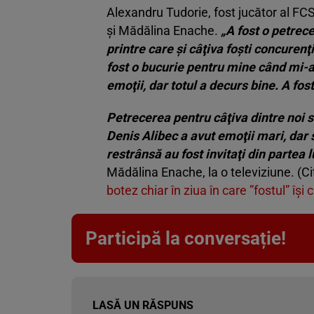
Alexandru Tudorie, fost jucător al FCSB
şi Mădălina Enache.
„A fost o petrece
printre care şi câţiva foşti concurenţi
fost o bucurie pentru mine când mi-a
emoţii, dar totul a decurs bine. A fo
Petrecerea pentru câţiva dintre noi s
Denis Alibec a avut emoţii mari, dar
restrânsă au fost invitaţi din partea l
Mădălina Enache, la o televiziune. (Ci
botez chiar în ziua în care ”fostul” îşi 
Participă la conversație!
LASĂ UN RĂSPUNS