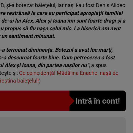
, şi-a botezat băieţelul, iar naşi i-au fost Denis Alibec
re restrânsă la care au participat apropiaţii familiei
 de-ai lui Alex. Alex şi Ioana îmi sunt foarte dragi şi a
u propus să fiu naşa celui mic. La biserică am avut
st un sentiment minunat.
-a terminat dimineaţa. Botezul a avut loc marţi,
 s-a descurcat foarte bine. Cum petrecerea a fost
ui Alex şi Ioana, din partea naşilor nu”,
a spus
tește și:
Ce coincidenţă! Mădălina Enache, naşă de
creştina băieţelul!
)
Intră în cont!