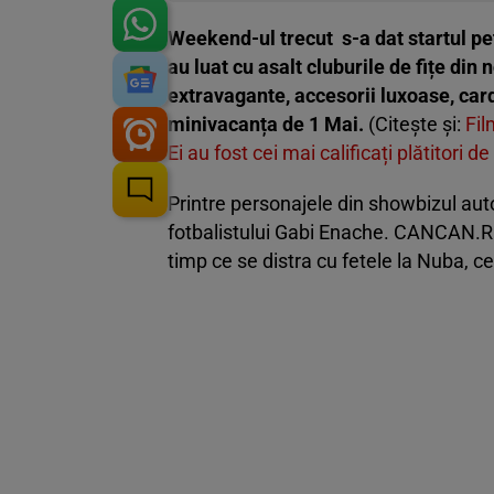
Weekend-ul trecut s-a dat startul pet
au luat cu asalt cluburile de fițe di
extravagante, accesorii luxoase, card
minivacanța de 1 Mai.
(Citește și:
Fil
Ei au fost cei mai calificați plătitori 
Printre personajele din showbizul aut
fotbalistului Gabi Enache. CANCAN.RO, 
timp ce se distra cu fetele la Nuba, cel