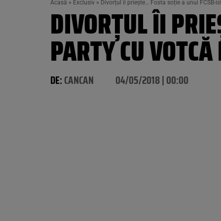
Acasă
»
Exclusiv
»
Divorțul îi priește… Fosta soție a unui FCSB-i
DIVORȚUL ÎI PRIE
PARTY CU VOTCĂ 
DE:
CANCAN
04/05/2018 | 00:00