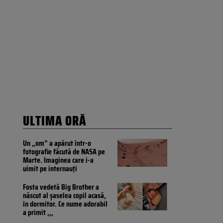
ULTIMA ORĂ
Un „om” a apărut într-o
fotografie făcută de NASA pe
Marte. Imaginea care i-a
uimit pe internauți
Fosta vedetă Big Brother a
născut al șaselea copil acasă,
în dormitor. Ce nume adorabil
a primit
...