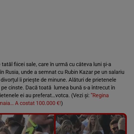
tatăl fiicei sale, care în urmă cu câteva luni și-a
t în Rusia, unde a semnat cu Rubin Kazar pe un salariu
divorțul îi priește de minune. Alături de prietenele
y pe cinste. Dacă toată lumea bună s-a întrecut în
rietenele ei au preferat…votca. (Vezi și:
”Regina
amaia… A costat 100.000 €!
)