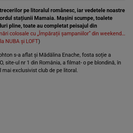
recerilor pe litoralul românesc, iar vedetele noastre
n nordul stațiunii Mamaia. Maşini scumpe, toalete
uri pline, toate au completat peisajul din
mări colosale cu „Împărații șampaniilor” din weekend…
de la NUBA și LOFT
)
ohton s-a aflat și Mădălina Enache, fosta soție a
site-ul nr 1 din România, a filmat- o pe blondină, în
 mai exclusivist club de pe litoral.