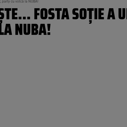
st, party cu votcă la NUBA!
ȘTE… FOSTA SOȚIE A U
LA NUBA!