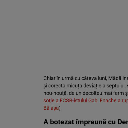
Chiar în urmă cu câteva luni, Mădălina 
și corecta micuța deviație a septului,
nou-nouță, de un decolteu mai ferm și
soţie a FCSB-istului Gabi Enache a rup
Bălaşa
)
A botezat împreună cu Den