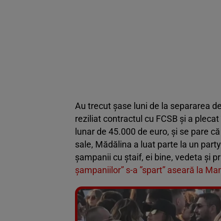
Au trecut șase luni de la separarea de 
reziliat contractul cu FCSB și a pleca
lunar de 45.000 de euro, și se pare că 
sale, Mădălina a luat parte la un part
șampanii cu ștaif, ei bine, vedeta și p
șampaniilor” s-a ”spart” aseară la M