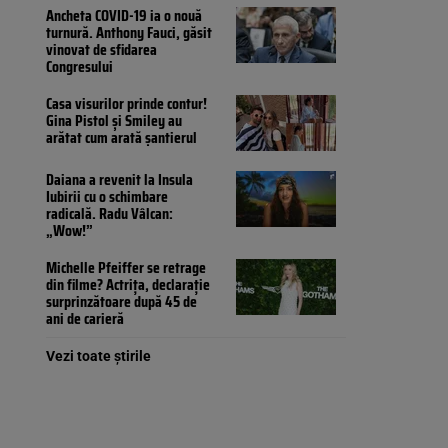
Ancheta COVID-19 ia o nouă
turnură. Anthony Fauci, găsit
vinovat de sfidarea
Congresului
Casa visurilor prinde contur!
Gina Pistol și Smiley au
arătat cum arată șantierul
Daiana a revenit la Insula
Iubirii cu o schimbare
radicală. Radu Vâlcan:
„Wow!”
Michelle Pfeiffer se retrage
din filme? Actrița, declarație
surprinzătoare după 45 de
ani de carieră
Vezi toate știrile