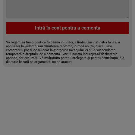
Intră în cont pentru a comenta
Vă rugăm să țineți cont că folosirea injuriilor, a limbajului instigator la ură, a
apelurilor la violență sau trimiterea repetată, în mod abuziv, a aceluiași
comentariu pot duce nu doar la ștergerea mesajului, ci și la suspendarea
temporară a dreptului de a comenta. Site-ul nostru încurajează dezbaterile
aprinse, dar civilizate. Vă mulțumim pentru înțelegere și pentru contribuția la o
discuție bazată pe argumente, nu pe atacuri.