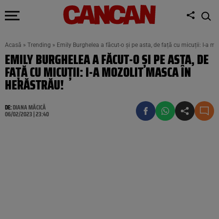
Acasă
»
Trending
»
Emily Burghelea a făcut-o și pe asta, de față cu micuții: I-a m
EMILY BURGHELEA A FĂCUT-O ȘI PE ASTA, DE
FAȚĂ CU MICUȚII: I-A MOZOLIT MASCA ÎN
HERĂSTRĂU!
DE:
DIANA MĂCICĂ
06/02/2023 | 23:40