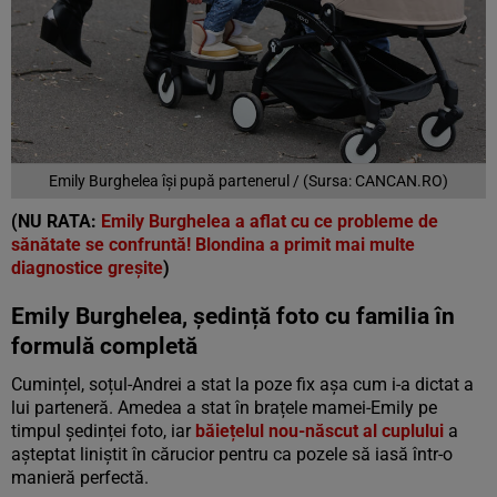
Emily Burghelea își pupă partenerul / (Sursa: CANCAN.RO)
(NU RATA:
Emily Burghelea a aflat cu ce probleme de
sănătate se confruntă! Blondina a primit mai multe
diagnostice greșite
)
Emily Burghelea, ședință foto cu familia în
formulă completă
Cumințel, soțul-Andrei a stat la poze fix așa cum i-a dictat a
lui parteneră. Amedea a stat în brațele mamei-Emily pe
timpul ședinței foto, iar
băiețelul nou-născut al cuplului
a
așteptat liniștit în cărucior pentru ca pozele să iasă într-o
manieră perfectă.