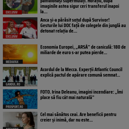
pantalonași supermulați. Horațiu, după
imaginile astea sigur ceri transferul înapoi
la…
EXCLUSIV
Anca și-a părăsit soțul după Survivor!
Gesturile lui DOC față de colegele din junglă au
detonat relația de…
EXCLUSIV
Economia Europei, „ARSĂ” de caniculă: 180 de
miliarde de euro s-ar putea pierde...
MEDIAFAX
Acordul de la Mecca. Experții Atlantic Council
explică pactul de apărare comună semnat...
GANDUL.RO
FOTO. Irina Deleanu, imagini incendiare: „Îmi
place să fiu cât mai naturală”
PROSPORT.RO
Cel mai sănătos ceai. Are beneficii pentru
creier și inimă, dar nu este...