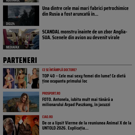
ADEVARUL
Una dintre cele mai mari fabrici petrochimice
din Rusia a fost aruncată în...
DIGI24
SCANDAL monstru înainte de un zbor Anglia-
SUA. Scenele din avion au devenit virale
MEDIAFAX
PARTENERI
CE SE ÎNTÂMPLĂ DOCTORE?
TOP 40 – Cele mai sexy femei din lume! Ce dietă
ține ocupanta primului loc
PROSPORT.RO
FOTO. Antonela, iubita mult mai tânără a
milionarului Arpad Paszkany, în jacuzzi
CIAO.RO
De ce a lipsit Vierme de la reuniunea Animal X de la
UNTOLD 2026. Explicația...