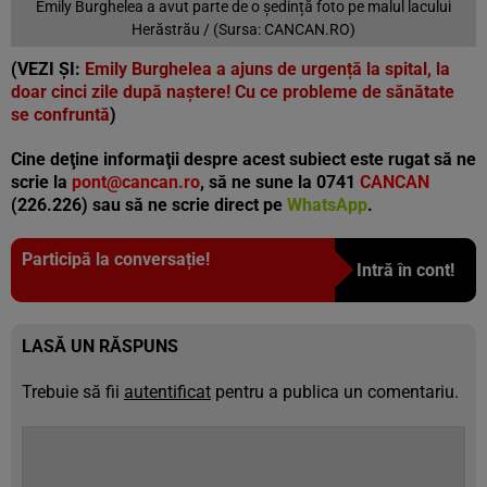
Emily Burghelea a avut parte de o ședință foto pe malul lacului
Herăstrău / (Sursa: CANCAN.RO)
(VEZI ȘI:
Emily Burghelea a ajuns de urgență la spital, la
doar cinci zile după naștere! Cu ce probleme de sănătate
se confruntă
)
Cine deţine informaţii despre acest subiect este rugat să ne
scrie la
pont@cancan.ro
, să ne sune la 0741
CANCAN
(226.226) sau să ne scrie direct pe
WhatsApp
.
Participă la conversație!
Intră în cont!
LASĂ UN RĂSPUNS
Trebuie să fii
autentificat
pentru a publica un comentariu.