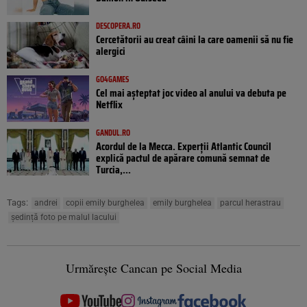
DESCOPERA.RO
Cercetătorii au creat câini la care oamenii să nu fie
alergici
GO4GAMES
Cel mai așteptat joc video al anului va debuta pe
Netflix
GANDUL.RO
Acordul de la Mecca. Experții Atlantic Council
explică pactul de apărare comună semnat de
Turcia,...
Tags:
andrei
copii emily burghelea
emily burghelea
parcul herastrau
ședință foto pe malul lacului
Urmărește Cancan pe Social Media