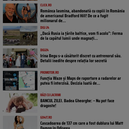
CLICK.RO
Românca Iasmina, abandonată cu copiii în România
de americanul Bradford Hill! De ce a fugit
milionarul de...
DIGI 24
„Dacă Rusia ia țările baltice, vom fi acolo”: Ferma
de la capătul lumii unde magnați...
DIGI24
Irina Begu s-a căsătorit discret cu antrenorul său.
Detalii inedite despre relația lor secretă
PROMOTOR.RO
Funcția Waze și Maps de raportare a radarelor ar
putea fi interzisă. Decizia luată de...
RÂZI CU LACRIMI
BANCUL ZILEI. Badea Gheorghe: – Nu pot face
dragoste!
GO4IT.RO
Cascadoarea de 137 cm care a fost dublura lui Matt
Damon în Odiseea