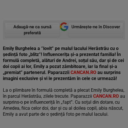
Adaugă-ne ca sursă
Urmărește-ne în Discover
preferată
Emily Burghelea a ”lovit” pe malul lacului Herăstrău cu o
ședință foto „blitz”! Influencerița și-a prezentat familia!
În
formulă completă, alături de Andrei, soțul său, dar și de cei
doi copii ai lor, Emily a pozat zâmbitoare, iar la final și-a
„premiat” partenerul. Paparazzii
CANCAN.RO
au surprins
imagini exclusive și vi le prezentăm în cele ce urmează!
La o plimbare în formulă completă a plecat Emily Burghelea,
în parcul Herăstrău, zilele trecute. Paparazzii
CANCAN.RO
au
surprins-o pe influenceriță în „fapt”. Cu soțul din dotare, cu
Amedea, fiica celor doi, dar și cu al doilea copil, abia născut,
Emily a avut parte de o ședință foto pe malul lacului.