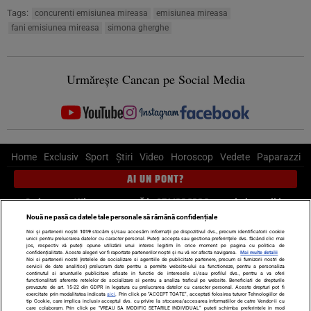
Tags:
concurenti emisiunea mireasa
emisiunea mireasa
fani emisiunea mireasa
simona gherghe
Urmărește Cancan pe Social Media
Home
Exclusiv
Sport
Știri
Video
Horoscop
Vedete
Paparazzi
AI UN PONT?
Scrie-ne pe Whatsapp
, sună la 0741226226 sau trimite mail la
pont@cancan.ro
Nouă ne pasă ca datele tale personale să rămână confidențiale
Noi și partenerii noștri
1019
stocăm și/sau accesăm informații pe dispozitivul dvs., precum identificatorii cookie
unici pentru prelucrarea datelor cu caracter personal. Puteți accepta sau gestiona preferințele dvs. făcând clic mai
Știri interne
Știri externe
Politică
jos, respectiv vă puteți opune utilizării unui interes legitim în orice moment pe pagina cu politica de
confidențialitate. Aceste alegeri vor fi raportate partenerilor noștri și nu vă vor afecta navigarea.
Mai multe detalii
Noi si partenerii nostri (retelele de socializare si agentiile de publicitate partenere, precum si furnizorii nostri de
servicii de date analitice) prelucram date pentru a permite website-ului sa functioneze, pentru a personaliza
Ultimele stiri
Diete
Insula Iubirii
Dictionar de vise
LIFE STYLE
continutul si anunturile publicitare afisate in functie de interesele si/sau profilul dvs., pentru a va oferi
functionalitati aferente retelelor de socializare si pentru a analiza traficul pe website. Beneficiati de drepturile
Horoscop
prevazute de art. 15-22 din GDPR in legatura cu prelucrarea datelor cu caracter personal. Aceste drepturi pot fi
exercitate prin modalitatea indicata
aici
. Prin click pe “ACCEPT TOATE”, acceptati folosirea tuturor Tehnologiilor de
tip Cookie, care implica inclusiv acceptul dvs. cu privire la stocarea/accesarea informatiilor de catre Vendor-ii cu
Echipa editorială
Termeni si condiții
Politica de confidențialitate
care colaboram. Prin click pe “VREAU SA MODIFIC SETARILE INDIVIDUAL” puteti schimba preferintele in mod