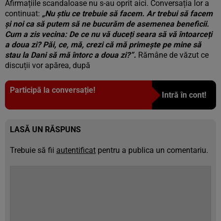
Afirmațiile scandaloase nu s-au oprit aici. Conversația lor a
continuat:
„Nu știu ce trebuie să facem. Ar trebui să facem
și noi ca să putem să ne bucurăm de asemenea beneficii.
Cum a zis vecina: De ce nu vă duceți seara să vă întoarceți
a doua zi? Păi, ce, mă, crezi că mă primește pe mine să
stau la Dani să mă întorc a doua zi?”.
Rămâne de văzut ce
discuții vor apărea, după
Participă la conversație!
Intră în cont!
LASĂ UN RĂSPUNS
Trebuie să fii
autentificat
pentru a publica un comentariu.