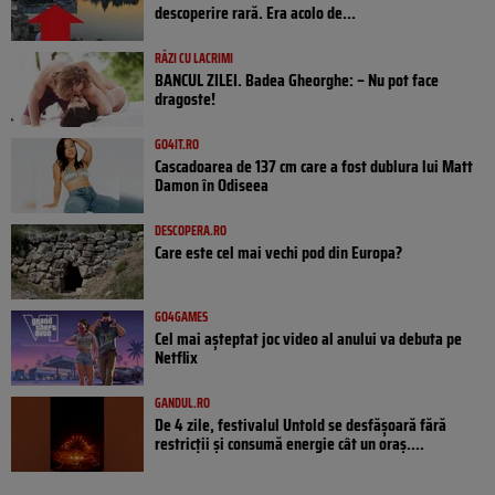
descoperire rară. Era acolo de...
RÂZI CU LACRIMI
BANCUL ZILEI. Badea Gheorghe: – Nu pot face
dragoste!
GO4IT.RO
Cascadoarea de 137 cm care a fost dublura lui Matt
Damon în Odiseea
DESCOPERA.RO
Care este cel mai vechi pod din Europa?
GO4GAMES
Cel mai așteptat joc video al anului va debuta pe
Netflix
GANDUL.RO
De 4 zile, festivalul Untold se desfășoară fără
restricții și consumă energie cât un oraș....