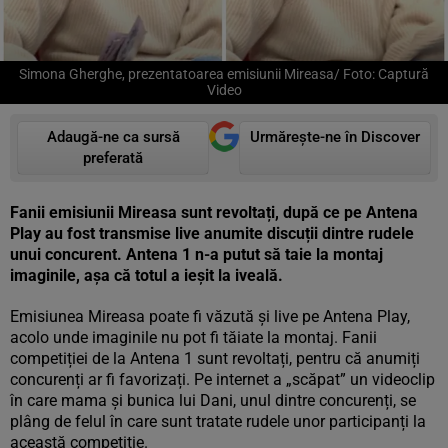
Simona Gherghe, prezentatoarea emisiunii Mireasa/ Foto: Captură
Video
Adaugă-ne ca sursă
Urmărește-ne în Discover
preferată
Fanii emisiunii Mireasa sunt revoltați, după ce pe Antena
Play au fost transmise live anumite discuții dintre rudele
unui concurent. Antena 1 n-a putut să taie la montaj
imaginile, așa că totul a ieșit la iveală.
Emisiunea Mireasa poate fi văzută și live pe Antena Play,
acolo unde imaginile nu pot fi tăiate la montaj. Fanii
competiției de la Antena 1 sunt revoltați, pentru că anumiți
concurenți ar fi favorizați. Pe internet a „scăpat” un videoclip
în care mama și bunica lui Dani, unul dintre concurenți, se
plâng de felul în care sunt tratate rudele unor participanți la
această competiție.