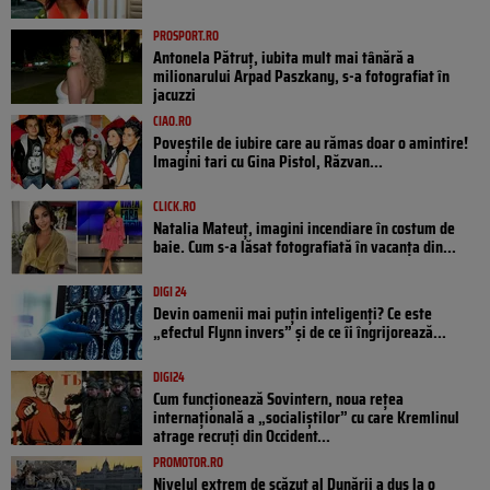
PROSPORT.RO
Antonela Pătruț, iubita mult mai tânără a
milionarului Arpad Paszkany, s-a fotografiat în
jacuzzi
CIAO.RO
Poveştile de iubire care au rămas doar o amintire!
Imagini tari cu Gina Pistol, Răzvan...
CLICK.RO
Natalia Mateuț, imagini incendiare în costum de
baie. Cum s-a lăsat fotografiată în vacanța din...
DIGI 24
Devin oamenii mai puțin inteligenți? Ce este
„efectul Flynn invers” și de ce îi îngrijorează...
DIGI24
Cum funcționează Sovintern, noua rețea
internațională a „socialiștilor” cu care Kremlinul
atrage recruți din Occident...
PROMOTOR.RO
Nivelul extrem de scăzut al Dunării a dus la o