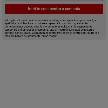
Intră în cont pentru a comenta
Vă rugăm să țineți cont că folosirea injuriilor, a limbajului instigator la ură, a
apelurilor la violență sau trimiterea repetată, în mod abuziv, a aceluiași
comentariu pot duce nu doar la ștergerea mesajului, ci și la suspendarea
temporară a dreptului de a comenta. Site-ul nostru încurajează dezbaterile
aprinse, dar civilizate. Vă mulțumim pentru înțelegere și pentru contribuția la o
discuție bazată pe argumente, nu pe atacuri.