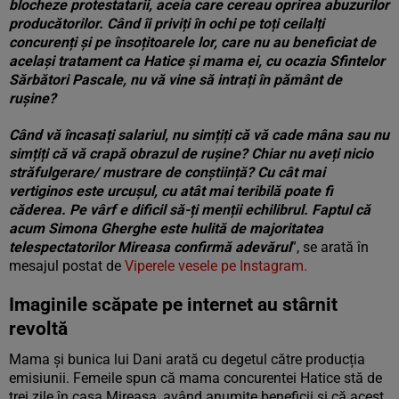
blocheze protestatarii, aceia care cereau oprirea abuzurilor
producătorilor. Când îi priviți în ochi pe toți ceilalți
concurenți și pe însoțitoarele lor, care nu au beneficiat de
același tratament ca Hatice și mama ei, cu ocazia Sfintelor
Sărbători Pascale, nu vă vine să intrați în pământ de
rușine?
Când vă încasați salariul, nu simțiți că vă cade mâna sau nu
simțiți că vă crapă obrazul de rușine? Chiar nu aveți nicio
străfulgerare/ mustrare de conștiință? Cu cât mai
vertiginos este urcușul, cu atât mai teribilă poate fi
căderea. Pe vârf e dificil să-ți menții echilibrul. Faptul că
acum Simona Gherghe este hulită de majoritatea
telespectatorilor Mireasa confirmă adevă
rul
”, se arată în
mesajul postat de
Viperele vesele pe Instagram.
Imaginile scăpate pe internet au stârnit
revoltă
Mama și bunica lui Dani arată cu degetul către producția
emisiunii. Femeile spun că mama concurentei Hatice stă de
trei zile în casa Mireasa, având anumite beneficii și că acest