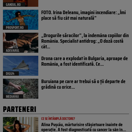
GANDUL.RO
FOTO. Irina Deleanu, imagini incendiare: „Îmi
place să fiu cât mai naturală”
PROSPORT.RO
„Drogurile săracilor”, la îndemâna copiilor din
România. Specialist antidrog: „O doză costă
cât...
ADEVARUL
Drona care a explodat în Bulgaria, aproape de
România, a fost identificată. Ce...
DIGI24
Buruiana pe care ar trebui să o ții departe de
grădină cu orice...
MEDIAFAX
PARTENERI
CE SE ÎNTÂMPLĂ DOCTORE?
Alina Pușcău, mărturisire sfâșietoare înainte de
operație. A fost diagnosticată cu cancer la sân în...