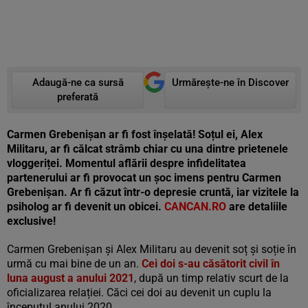
Adaugă-ne ca sursă
Urmărește-ne în Discover
preferată
Carmen Grebenișan ar fi fost înșelată! Soțul ei, Alex
Militaru, ar fi călcat strâmb chiar cu una dintre prietenele
vloggeriței. Momentul aflării despre infidelitatea
partenerului ar fi provocat un șoc imens pentru Carmen
Grebenișan. Ar fi căzut într-o depresie cruntă, iar vizitele la
psiholog ar fi devenit un obicei.
CANCAN.RO
are detaliile
exclusive!
Carmen Grebenișan și Alex Militaru au devenit soț și soție în
urmă cu mai bine de un an.
Cei doi s-au căsătorit civil în
luna august a anului 2021
, după un timp relativ scurt de la
oficializarea relației. Căci cei doi au devenit un cuplu la
începutul anului 2020.