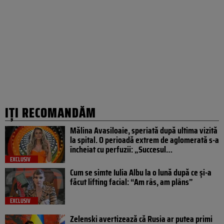
IȚI RECOMANDĂM
Mălina Avasiloaie, speriată după ultima vizită
la spital. O perioadă extrem de aglomerată s-a
încheiat cu perfuzii: „Succesul…
EXCLUSIV
Cum se simte Iulia Albu la o lună după ce și-a
făcut lifting facial: “Am râs, am plâns”
EXCLUSIV
Zelenski avertizează că Rusia ar putea primi