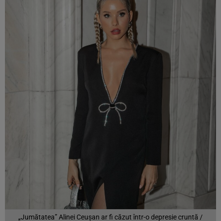
„Jumătatea” Alinei Ceușan ar fi căzut într-o depresie cruntă /