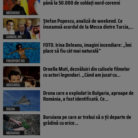
până la 50.000 de soldați nord-coreeni
MEDIAFAX
Ștefan Popescu, analiză de weekend. Ce
înseamnă acordul de la Mecca dintre Turcia,...
GANDUL.RO
FOTO. Irina Deleanu, imagini incendiare: „Îmi
place să fiu cât mai naturală”
PROSPORT.RO
Ornella Muti, dezvăluiri din culisele filmelor
cu actori legendari. „Când am jucat cu...
ADEVARUL
Drona care a explodat în Bulgaria, aproape de
România, a fost identificată. Ce...
DIGI24
Buruiana pe care ar trebui să o ții departe de
grădină cu orice...
MEDIAFAX