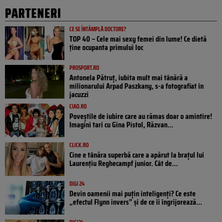
PARTENERI
CE SE ÎNTÂMPLĂ DOCTORE?
TOP 40 – Cele mai sexy femei din lume! Ce dietă
ține ocupanta primului loc
PROSPORT.RO
Antonela Pătruț, iubita mult mai tânără a
milionarului Arpad Paszkany, s-a fotografiat în
jacuzzi
CIAO.RO
Poveştile de iubire care au rămas doar o amintire!
Imagini tari cu Gina Pistol, Răzvan...
CLICK.RO
Cine e tânăra superbă care a apărut la brațul lui
Laurențiu Reghecampf junior. Cât de...
DIGI 24
Devin oamenii mai puțin inteligenți? Ce este
„efectul Flynn invers” și de ce îi îngrijorează...