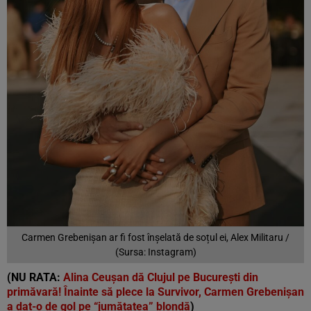
Carmen Grebenișan ar fi fost înșelată de soțul ei, Alex Militaru /
(Sursa: Instagram)
(NU RATA:
Alina Ceușan dă Clujul pe București din
primăvară! Înainte să plece la Survivor, Carmen Grebenișan
a dat-o de gol pe “jumătatea” blondă
)