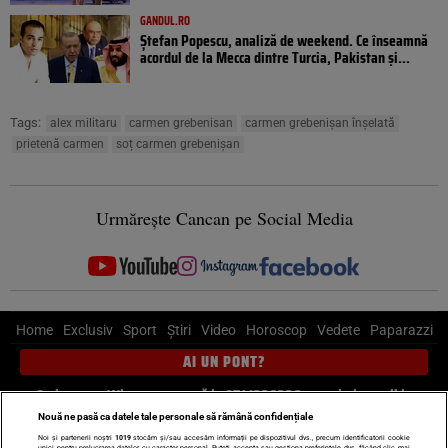
GANDUL.RO
Ștefan Popescu, analiză de weekend. Ce înseamnă
acordul de la Mecca dintre Turcia, Pakistan şi...
Tags:
alex militaru
carmen grebenisan
carmen grebenișan înșelată
prietenă carmen
soț carmen grebenișan
Urmărește Cancan pe Social Media
Home
Exclusiv
Sport
Știri
Video
Horoscop
Vedete
Paparazzi
AI UN PONT?
Scrie-ne pe Whatsapp
, sună la 0741226226 sau trimite mail la
pont@cancan.ro
Nouă ne pasă ca datele tale personale să rămână confidențiale
Noi și partenerii noștri
1019
stocăm și/sau accesăm informații pe dispozitivul dvs., precum identificatorii cookie
unici pentru prelucrarea datelor cu caracter personal. Puteți accepta sau gestiona preferințele dvs. făcând clic mai