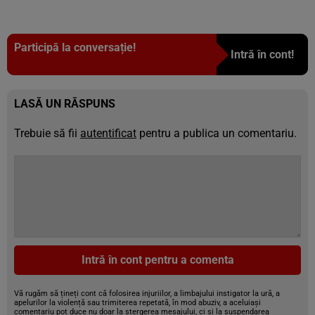
Participă la conversație!
Intră în cont!
LASĂ UN RĂSPUNS
Trebuie să fii
autentificat
pentru a publica un comentariu.
Intră în cont pentru a comenta
Vă rugăm să țineți cont că folosirea injuriilor, a limbajului instigator la ură, a
apelurilor la violență sau trimiterea repetată, în mod abuziv, a aceluiași
comentariu pot duce nu doar la ștergerea mesajului, ci și la suspendarea