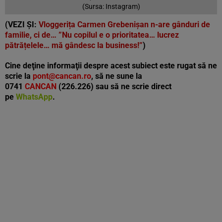
(Sursa: Instagram)
(VEZI ȘI:
Vloggerița Carmen Grebenișan n-are gânduri de
familie, ci de… ”Nu copilul e o prioritatea… lucrez
pătrățelele… mă gândesc la business!”
)
Cine deţine informaţii despre acest subiect este rugat să ne
scrie la
pont@cancan.ro
, să ne sune la
0741
CANCAN
(226.226) sau să ne scrie direct
pe
WhatsApp
.