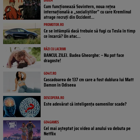
DIGI24
Cum funcționează Sovintern, noua rețea
internațională a „socialiștilor” cu care Kremlinul
atrage recruți din Occident...
PROMOTOR.RO
Ce se întâmplă dacă trebuie să fugi cu Tesla în timp
ce încarcă? Un atac...
RÂZI CU LACRIMI
BANCUL ZILEI. Badea Gheorghe: – Nu pot face
dragoste!
GO4IT.RO
Cascadoarea de 137 cm care a fost dublura lui Matt
Damon în Odiseea
DESCOPERA.RO
Este adevărat că inteligența oamenilor scade?
GO4GAMES
Cel mai așteptat joc video al anului va debuta pe
Netflix