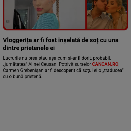
Vezi galeria foto
7 poze
Vloggerița ar fi fost înșelată de soț cu una
dintre prietenele ei
Lucrurile nu prea stau așa cum și-ar fi dorit, probabil,
„jumătatea” Alinei Ceușan. Potrivit surselor
CANCAN.RO
,
Carmen Grebenișan ar fi descoperit că soțul ei o „traducea”
cu o bună prietenă.