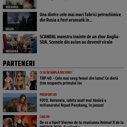
ADEVARUL
Una dintre cele mai mari fabrici petrochimice
din Rusia a fost aruncată în...
DIGI24
SCANDAL monstru înainte de un zbor Anglia-
SUA. Scenele din avion au devenit virale
MEDIAFAX
PARTENERI
CE SE ÎNTÂMPLĂ DOCTORE?
TOP 40 – Cele mai sexy femei din lume! Ce dietă
ține ocupanta primului loc
PROSPORT.RO
FOTO. Antonela, iubita mult mai tânără a
milionarului Arpad Paszkany, în jacuzzi
CIAO.RO
De ce a lipsit Vierme de la reuniunea Animal X de la