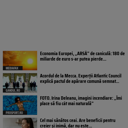
Economia Europei, „ARSĂ” de caniculă: 180 de
miliarde de euro s-ar putea pierde...
MEDIAFAX
Acordul de la Mecca. Experții Atlantic Council
explică pactul de apărare comună semnat...
GANDUL.RO
FOTO. Irina Deleanu, imagini incendiare: „Îmi
place să fiu cât mai naturală”
PROSPORT.RO
Cel mai sănătos ceai. Are beneficii pentru
creier și inimă, dar nu este...