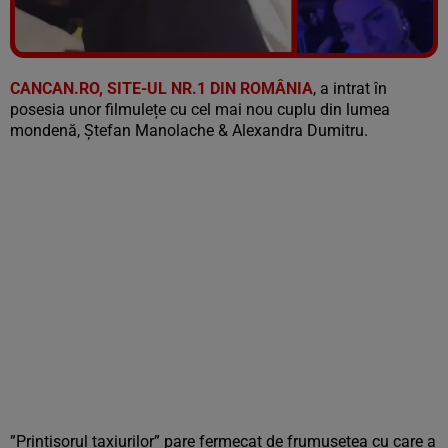
Vezi galeria foto
9 poze
CANCAN.RO, SITE-UL NR.1 DIN ROMÂNIA
, a intrat în
posesia unor filmulețe cu cel mai nou cuplu din lumea
mondenă, Ștefan Manolache & Alexandra Dumitru.
”Prințișorul taxiurilor” pare fermecat de frumusețea cu care a