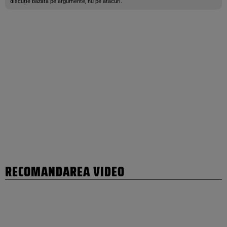
discuție bazată pe argumente, nu pe atacuri.
RECOMANDAREA VIDEO