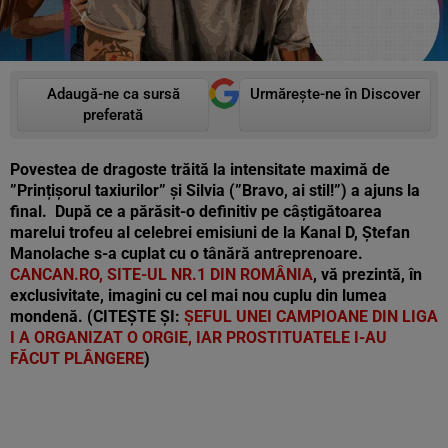
Adaugă-ne ca sursă
Urmărește-ne în Discover
preferată
Povestea de dragoste trăită la intensitate maximă de
”Prințișorul taxiurilor” și Silvia (”Bravo, ai stil!”) a ajuns la
final. După ce a părăsit-o definitiv pe câștigătoarea
marelui trofeu al celebrei emisiuni de la Kanal D, Ștefan
Manolache s-a cuplat cu o tânără antreprenoare.
CANCAN.RO, SITE-UL NR.1 DIN ROMÂNIA
, vă prezintă, în
exclusivitate, imagini cu cel mai nou cuplu din lumea
mondenă.
(CITEȘTE ȘI:
ȘEFUL UNEI CAMPIOANE DIN LIGA
I A ORGANIZAT O ORGIE, IAR PROSTITUATELE I-AU
FĂCUT PLÂNGERE
)