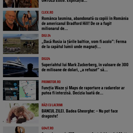
UNTOLD 2026. Explicația...
CLICK.RO
Românca Iasmina, abandonată cu copiii în România
de americanul Bradford Hill! De ce a fugit
milionarul de...
DIGI 24
„Dacă Rusia ia țările baltice, vom fi acolo”: Ferma
de la capătul lumii unde magnați...
DIGI24
Superiahtul lui Mark Zuckerberg, în valoare de 300
de milioane de dolari, „a refuzat” să...
PROMOTOR.RO
Funcția Waze și Maps de raportare a radarelor ar
putea fi interzisă. Decizia luată de...
RÂZI CU LACRIMI
BANCUL ZILEI. Badea Gheorghe: – Nu pot face
dragoste!
GO4IT.RO