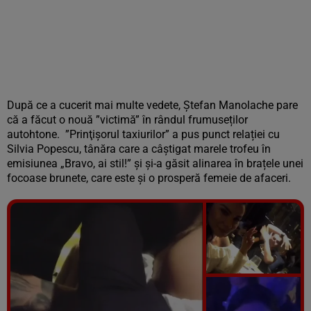
După ce a cucerit mai multe vedete, Ștefan Manolache pare
că a făcut o nouă ”victimă” în rândul frumuseților
autohtone.
”Prinţişorul taxiurilor” a pus punct relației cu
Silvia Popescu, tânăra care a câștigat marele trofeu în
emisiunea „Bravo, ai stil!” și și-a găsit alinarea în brațele unei
focoase brunete, care este și o prosperă femeie de afaceri.