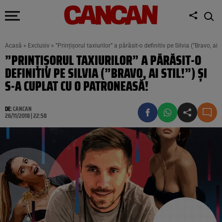
Acasă
»
Exclusiv
»
”Prințișorul taxiurilor” a părăsit-o definitiv pe Silvia (”Bravo, ai 
”PRINȚIȘORUL TAXIURILOR” A PĂRĂSIT-O
DEFINITIV PE SILVIA (”BRAVO, AI STIL!”) ȘI
S-A CUPLAT CU O PATRONEASĂ!
DE:
CANCAN
26/11/2018 | 22:58