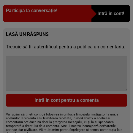
Participă la conversație!
Intră în cont!
LASĂ UN RĂSPUNS
Trebuie să fii
autentificat
pentru a publica un comentariu.
Intră în cont pentru a comenta
Vă rugăm să țineți cont că folosirea injuriilor, a limbajului instigator la ură, a
apelurilor la violență sau trimiterea repetată, în mod abuziv, a aceluiași
comentariu pot duce nu doar la ștergerea mesajului, ci și la suspendarea
temporară a dreptului de a comenta. Site-ul nostru încurajează dezbaterile
aprinse, dar civilizate. Vă mulțumim pentru înțelegere și pentru contribuția la o