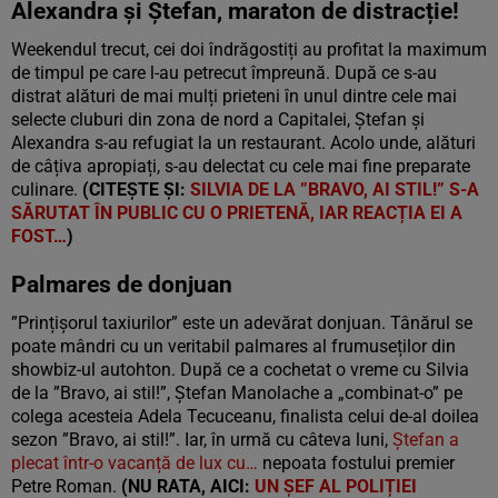
Alexandra și Ștefan, maraton de distracție!
Weekendul trecut, cei doi îndrăgostiți au profitat la maximum
de timpul pe care l-au petrecut împreună. După ce s-au
distrat alături de mai mulți prieteni în unul dintre cele mai
selecte cluburi din zona de nord a Capitalei, Ștefan și
Alexandra s-au refugiat la un restaurant. Acolo unde, alături
de câțiva apropiați, s-au delectat cu cele mai fine preparate
culinare.
(CITEȘTE ȘI:
SILVIA DE LA ”BRAVO, AI STIL!” S-A
SĂRUTAT ÎN PUBLIC CU O PRIETENĂ, IAR REACȚIA EI A
FOST…
)
Palmares de donjuan
”Prințișorul taxiurilor” este un adevărat donjuan.
Tânărul se
poate mândri cu un veritabil palmares al frumuseților din
showbiz-ul autohton. După ce a cochetat o vreme cu Silvia
de la ”Bravo, ai stil!”, Ștefan Manolache a „combinat-o” pe
colega acesteia Adela Tecuceanu, finalista celui de-al doilea
sezon ”Bravo, ai stil!”. Iar, în urmă cu câteva luni,
Ștefan a
plecat într-o vacanță de lux cu…
nepoata fostului premier
Petre Roman.
(NU RATA, AICI:
UN ȘEF AL POLIȚIEI