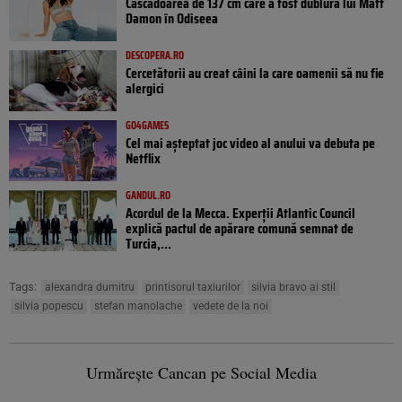
Cascadoarea de 137 cm care a fost dublura lui Matt
Damon în Odiseea
DESCOPERA.RO
Cercetătorii au creat câini la care oamenii să nu fie
alergici
GO4GAMES
Cel mai așteptat joc video al anului va debuta pe
Netflix
GANDUL.RO
Acordul de la Mecca. Experții Atlantic Council
explică pactul de apărare comună semnat de
Turcia,...
Tags:
alexandra dumitru
printisorul taxiurilor
silvia bravo ai stil
silvia popescu
stefan manolache
vedete de la noi
Urmărește Cancan pe Social Media