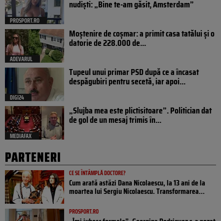
nudiști: „Bine te-am găsit, Amsterdam”
PROSPORT.RO
Moștenire de coșmar: a primit casa tatălui și o
datorie de 228.000 de...
ADEVARUL
Tupeul unui primar PSD după ce a încasat
despăgubiri pentru secetă, iar apoi...
DIGI24
„Slujba mea este plictisitoare”. Politician dat
de gol de un mesaj trimis în...
MEDIAFAX
PARTENERI
CE SE ÎNTÂMPLĂ DOCTORE?
Cum arată astăzi Dana Nicolaescu, la 13 ani de la
moartea lui Sergiu Nicolaescu. Transformarea...
PROSPORT.RO