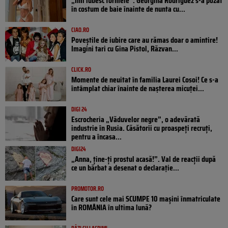
„Îmi iubesc formele”. Georgina Rodriguez s-a pozat
în costum de baie înainte de nunta cu...
CIAO.RO
Poveştile de iubire care au rămas doar o amintire!
Imagini tari cu Gina Pistol, Răzvan...
CLICK.RO
Momente de neuitat în familia Laurei Cosoi! Ce s-a
întâmplat chiar înainte de nașterea micuței...
DIGI 24
Escrocheria „Văduvelor negre”, o adevărată
industrie în Rusia. Căsătorii cu proaspeți recruți,
pentru a încasa...
DIGI24
„Anna, ţine-ţi prostul acasă!”. Val de reacții după
ce un bărbat a desenat o declarație...
PROMOTOR.RO
Care sunt cele mai SCUMPE 10 mașini înmatriculate
în ROMÂNIA în ultima lună?