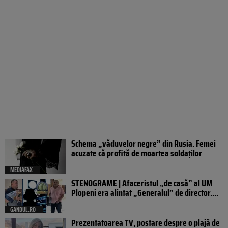
Schema „văduvelor negre” din Rusia. Femei
acuzate că profită de moartea soldaților
MEDIAFAX
STENOGRAME | Afaceristul „de casă” al UM
Plopeni era alintat „Generalul” de director....
GANDUL.RO
Prezentatoarea TV, postare despre o plajă de