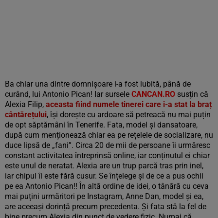
Ba chiar una dintre domnișoare i-a fost iubită, până de
curând, lui Antonio Pican! Iar sursele
CANCAN.RO
susțin că
Alexia Filip,
aceasta fiind numele tinerei care i-a stat la braț
cântărețului
, își dorește cu ardoare să petreacă nu mai puțin
de opt săptămâni în Tenerife. Fata, model și dansatoare,
după cum menționează chiar ea pe rețelele de socializare, nu
duce lipsă de „fani”. Circa 20 de mii de persoane îi urmăresc
constant activitatea întreprinsă online, iar conținutul ei chiar
este unul de neratat. Alexia are un trup parcă tras prin inel,
iar chipul îi este fără cusur. Se înțelege și de ce a pus ochii
pe ea Antonio Pican!! În altă ordine de idei, o tânără cu ceva
mai puțini urmăritori pe Instagram, Anne Dan, model și ea,
are aceeași dorință precum precedenta. Și fata stă la fel de
bine precum Alexia din punct de vedere fizic. Numai că,