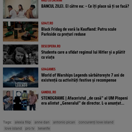
RÂZI CU LACRIMI
BANCUL ZILEI. El către ea: – Ce îți place să ți se facă?
GO4IT.RO
Black Friday de vară la Kaufland: Patru scule
Parkside cu prețuri reduse
DESCOPERA.RO
Studenta care a sfidat regimul lui Hitler și a plătit
cu viața
GO4GAMES
World of Warships Legends sărbătorește 7 ani de
existență cu activități festive și recompense
GANDUL.RO
STENOGRAME | Afaceristul „de casă” al UM Plopeni
era alintat „Generalul” de director. L-a anunțat...
Tags:
alexia filip
anne dan
antonio pican
concurenți love island
love island
pro tv
tenerife