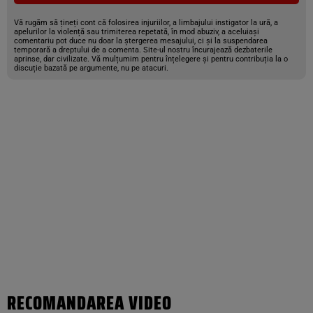
Vă rugăm să țineți cont că folosirea injuriilor, a limbajului instigator la ură, a
apelurilor la violență sau trimiterea repetată, în mod abuziv, a aceluiași
comentariu pot duce nu doar la ștergerea mesajului, ci și la suspendarea
temporară a dreptului de a comenta. Site-ul nostru încurajează dezbaterile
aprinse, dar civilizate. Vă mulțumim pentru înțelegere și pentru contribuția la o
discuție bazată pe argumente, nu pe atacuri.
RECOMANDAREA VIDEO