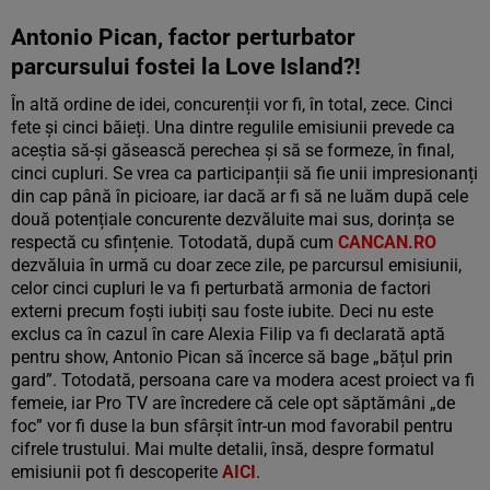
Antonio Pican, factor perturbator
parcursului fostei la Love Island?!
În altă ordine de idei, concurenții vor fi, în total, zece. Cinci
fete și cinci băieți. Una dintre regulile emisiunii prevede ca
aceștia să-și găsească perechea și să se formeze, în final,
cinci cupluri. Se vrea ca participanții să fie unii impresionanți
din cap până în picioare, iar dacă ar fi să ne luăm după cele
două potențiale concurente dezvăluite mai sus, dorința se
respectă cu sfințenie. Totodată, după cum
CANCAN.RO
dezvăluia în urmă cu doar zece zile, pe parcursul emisiunii,
celor cinci cupluri le va fi perturbată armonia de factori
externi precum foști iubiți sau foste iubite. Deci nu este
exclus ca în cazul în care Alexia Filip va fi declarată aptă
pentru show, Antonio Pican să încerce să bage „bățul prin
gard”. Totodată, persoana care va modera acest proiect va fi
femeie, iar Pro TV are încredere că cele opt săptămâni „de
foc” vor fi duse la bun sfârșit într-un mod favorabil pentru
cifrele trustului. Mai multe detalii, însă, despre formatul
emisiunii pot fi descoperite
AICI
.