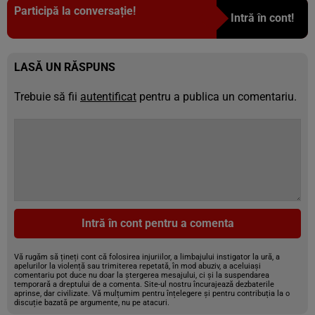
Participă la conversație!
Intră în cont!
LASĂ UN RĂSPUNS
Trebuie să fii
autentificat
pentru a publica un comentariu.
Intră în cont pentru a comenta
Vă rugăm să țineți cont că folosirea injuriilor, a limbajului instigator la ură, a
apelurilor la violență sau trimiterea repetată, în mod abuziv, a aceluiași
comentariu pot duce nu doar la ștergerea mesajului, ci și la suspendarea
temporară a dreptului de a comenta. Site-ul nostru încurajează dezbaterile
aprinse, dar civilizate. Vă mulțumim pentru înțelegere și pentru contribuția la o
discuție bazată pe argumente, nu pe atacuri.