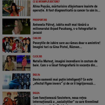
CE SE ÎNTÂMPLĂ DOCTORE?
Alina Pușcău, mărturisire sfâșietoare înainte de
operație. A fost diagnosticată cu cancer la sân în...
PROSPORT.RO
Antonela Pătruț, iubita mult mai tânără a
milionarului Arpad Paszkany, s-a fotografiat în
jacuzzi
CIAO.RO
Poveştile de iubire care au rămas doar o amintire!
Imagini tari cu Gina Pistol, Răzvan...
CLICK.RO
Natalia Mateuț, imagini incendiare în costum de
baie. Cum s-a lăsat fotografiată în vacanța din...
DIGI 24
Devin oamenii mai puțin inteligenți? Ce este
„efectul Flynn invers” și de ce îi îngrijorează...
DIGI24
Cum funcționează Sovintern, noua rețea
internațională a „socialiștilor” cu care Kremlinul