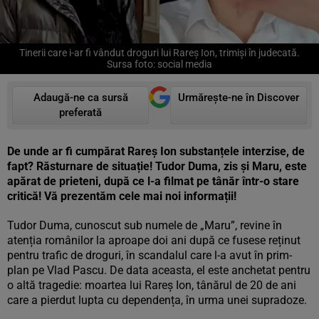
Tinerii care i-ar fi vândut droguri lui Rareș Ion, trimiși în judecată.
Sursa foto: social media
Adaugă-ne ca sursă
Urmărește-ne în Discover
preferată
De unde ar fi cumpărat Rareș Ion substanțele interzise, de
fapt? Răsturnare de situație! Tudor Duma, zis și Maru, este
apărat de prieteni, după ce l-a filmat pe tânăr într-o stare
critică! Vă prezentăm cele mai noi informații!
Tudor Duma, cunoscut sub numele de „Maru”, revine în
atenția românilor la aproape doi ani după ce fusese reținut
pentru trafic de droguri, în scandalul care l-a avut în prim-
plan pe Vlad Pascu. De data aceasta, el este anchetat pentru
o altă tragedie: moartea lui Rareș Ion, tânărul de 20 de ani
care a pierdut lupta cu dependența, în urma unei supradoze.