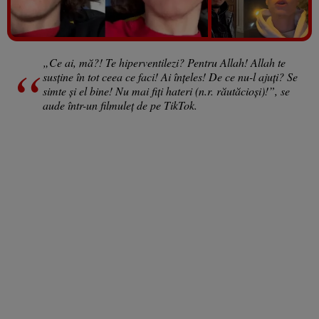
Vezi galeria foto
9 poze
„Ce ai, mă?! Te hiperventilezi? Pentru Allah! Allah te
susţine în tot ceea ce faci! Ai înţeles! De ce nu-l ajuţi? Se
simte şi el bine! Nu mai fiţi hateri (n.r. răutăcioşi)!”, se
aude într-un filmuleţ de pe TikTok.