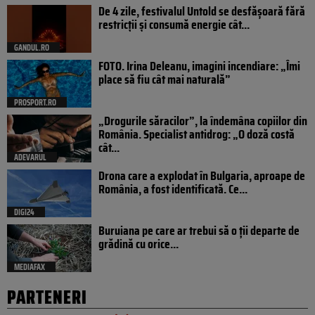
De 4 zile, festivalul Untold se desfășoară fără
restricții și consumă energie cât...
GANDUL.RO
FOTO. Irina Deleanu, imagini incendiare: „Îmi
place să fiu cât mai naturală”
PROSPORT.RO
„Drogurile săracilor”, la îndemâna copiilor din
România. Specialist antidrog: „O doză costă
cât...
ADEVARUL
Drona care a explodat în Bulgaria, aproape de
România, a fost identificată. Ce...
DIGI24
Buruiana pe care ar trebui să o ții departe de
grădină cu orice...
MEDIAFAX
PARTENERI