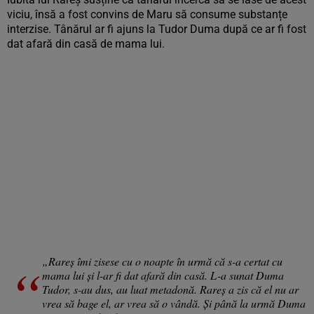
viciu, însă a fost convins de Maru să consume substanțe
interzise. Tânărul ar fi ajuns la Tudor Duma după ce ar fi fost
dat afară din casă de mama lui.
„Rareş îmi zisese cu o noapte în urmă că s-a certat cu
mama lui şi l-ar fi dat afară din casă. L-a sunat Duma
Tudor, s-au dus, au luat metadonă. Rareş a zis că el nu ar
vrea să bage el, ar vrea să o vândă. Şi până la urmă Duma