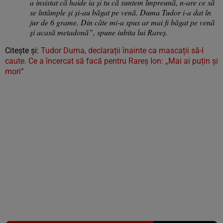
a insistat că haide ia şi tu că suntem împreună, n-are ce să
se întâmple şi şi-au băgat pe venă. Duma Tudor i-a dat în
jur de 6 grame. Din câte mi-a spus ar mai fi băgat pe venă
şi acasă metadonă”, spune iubita lui Rareş.
Citește și:
Tudor Duma, declarații înainte ca mascații să-l
caute. Ce a încercat să facă pentru Rareș Ion: „Mai ai puțin și
mori”