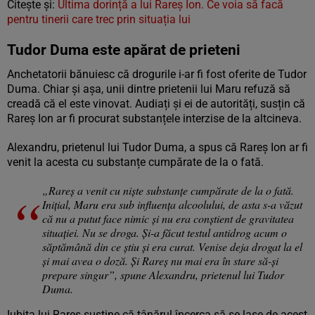
Citește și:
Ultima dorință a lui Rareș Ion. Ce voia să facă
pentru tinerii care trec prin situația lui
Tudor Duma este apărat de prieteni
Anchetatorii bănuiesc că drogurile i-ar fi fost oferite de Tudor
Duma. Chiar și așa, unii dintre prietenii lui Maru refuză să
creadă că el este vinovat. Audiați și ei de autorități, susțin că
Rareș Ion ar fi procurat substanțele interzise de la altcineva.
Alexandru, prietenul lui Tudor Duma, a spus că Rareș Ion ar fi
venit la acesta cu substanțe cumpărate de la o fată.
„Rareş a venit cu niște substanţe cumpărate de la o fată.
Iniţial, Maru era sub influenţa alcoolului, de asta s-a văzut
că nu a putut face nimic şi nu era conştient de gravitatea
situaţiei. Nu se droga. Şi-a făcut testul antidrog acum o
săptămână din ce ştiu şi era curat. Venise deja drogat la el
şi mai avea o doză. Şi Rareş nu mai era în stare să-şi
prepare singur”, spune Alexandru, prietenul lui Tudor
Duma.
Iubita lui Rareș susține că tânărul încerca să se lase de acest