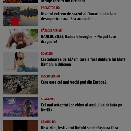
atrage recruți din Occident...
PROMOTOR.RO
Nivelul extrem de scăzut al Dunării a dus la o
descoperire rară. Era acolo de...
RÂZI CU LACRIMI
BANCUL ZILEI. Badea Gheorghe: – Nu pot face
dragoste!
GO4IT.RO
Cascadoarea de 137 cm care a fost dublura lui Matt
Damon în Odiseea
DESCOPERA.RO
Care este cel mai vechi pod din Europa?
GO4GAMES
Cel mai așteptat joc video al anului va debuta pe
Netflix
GANDUL.RO
De 4 zile, festivalul Untold se desfășoară fără