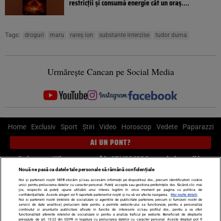
restricții și consumă energie cât un oraș....
Tags:
droguri
maru
rareș ion
substante interzise
tudor duma
Urmărește Cancan pe Social Media
Home
Exclusiv
Sport
Știri
Video
Horoscop
Vedete
Paparazzi
AI UN PONT?
Scrie-ne pe Whatsapp
, sună la 0741226226 sau trimite mail la
pont@cancan.ro
Nouă ne pasă ca datele tale personale să rămână confidențiale
Noi și partenerii noștri
1019
stocăm și/sau accesăm informații pe dispozitivul dvs., precum identificatorii cookie
unici pentru prelucrarea datelor cu caracter personal. Puteți accepta sau gestiona preferințele dvs. făcând clic mai
Știri interne
Știri externe
Politică
jos, respectiv vă puteți opune utilizării unui interes legitim în orice moment pe pagina cu politica de
confidențialitate. Aceste alegeri vor fi raportate partenerilor noștri și nu vă vor afecta navigarea.
Mai multe detalii
Noi si partenerii nostri (retelele de socializare si agentiile de publicitate partenere, precum si furnizorii nostri de
servicii de date analitice) prelucram date pentru a permite website-ului sa functioneze, pentru a personaliza
Ultimele stiri
Diete
Insula Iubirii
Dictionar de vise
LIFE STYLE
continutul si anunturile publicitare afisate in functie de interesele si/sau profilul dvs., pentru a va oferi
functionalitati aferente retelelor de socializare si pentru a analiza traficul pe website. Beneficiati de drepturile
Horoscop
prevazute de art. 15-22 din GDPR in legatura cu prelucrarea datelor cu caracter personal. Aceste drepturi pot fi