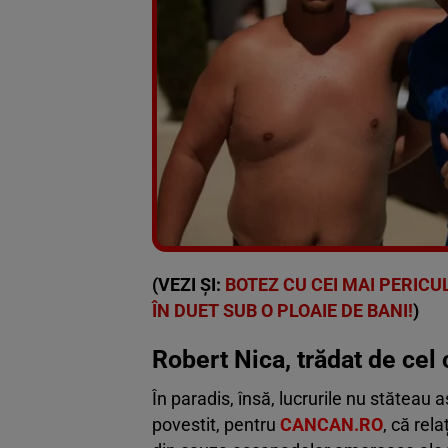
(VEZI ȘI:
BOTEZ CU CEI MAI PERICU
ÎN DUET SUB O PLOAIE DE BANI!
)
Robert Nica, trădat de cel 
În paradis, însă, lucrurile nu stăteau 
povestit, pentru
CANCAN.RO
, că rela