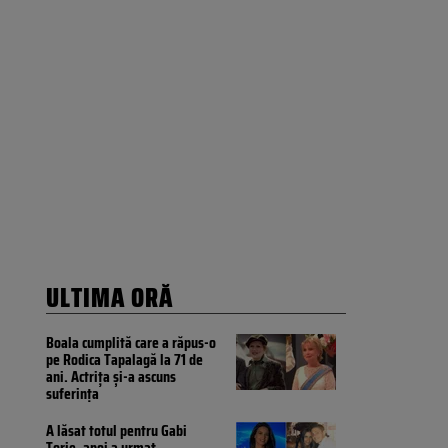
ULTIMA ORĂ
Boala cumplită care a răpus-o
pe Rodica Tapalagă la 71 de
ani. Actrița și-a ascuns
suferința
A lăsat totul pentru Gabi
Torje, apoi a urmat