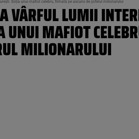
curești. Soția unui mafiot celebru, filmată pe ascuns de șoferul milionarului
A VÂRFUL LUMII INTER
A UNUI MAFIOT CELEBR
RUL MILIONARULUI