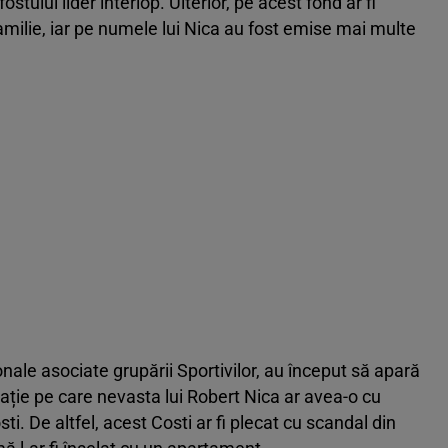
ului lider interlop. Ulterior, pe acest fond ar fi
amilie, iar pe numele lui Nica au fost emise mai multe
nale asociate grupării Sportivilor, au început să apară
elație pe care nevasta lui Robert Nica ar avea-o cu
ti. De altfel, acest Costi ar fi plecat cu scandal din