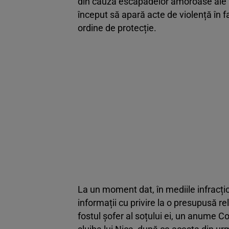
din cauza escapadelor amoroase ale fost
început să apară acte de violență în f
ordine de protecție.
La un moment dat, în mediile infracțio
informații cu privire la o presupusă r
fostul șofer al soțului ei, un anume Cos