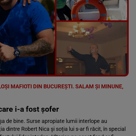
Vezi galeria foto
4 poze
LOŞI MAFIOTI DIN BUCUREŞTI. SALAM ŞI MINUNE,
care i-a fost șofer
așa de bine. Surse apropiate lumii interlope au
ția dintre Robert Nica și soția lui s-ar fi răcit, în special