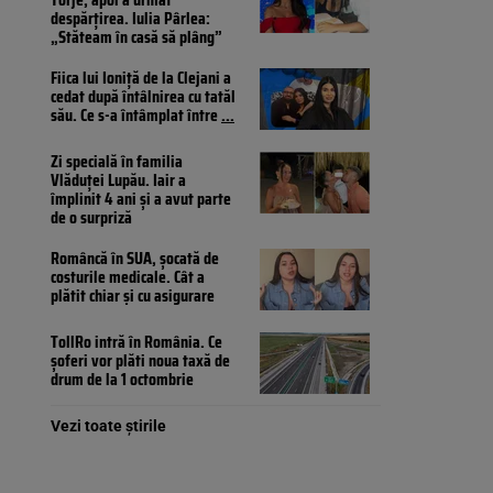
despărțirea. Iulia Pârlea:
„Stăteam în casă să plâng”
Fiica lui Ioniță de la Clejani a
cedat după întâlnirea cu tatăl
său. Ce s-a întâmplat între
...
Zi specială în familia
Vlăduței Lupău. Iair a
împlinit 4 ani și a avut parte
de o surpriză
Româncă în SUA, șocată de
costurile medicale. Cât a
plătit chiar și cu asigurare
TollRo intră în România. Ce
șoferi vor plăti noua taxă de
drum de la 1 octombrie
Vezi toate știrile