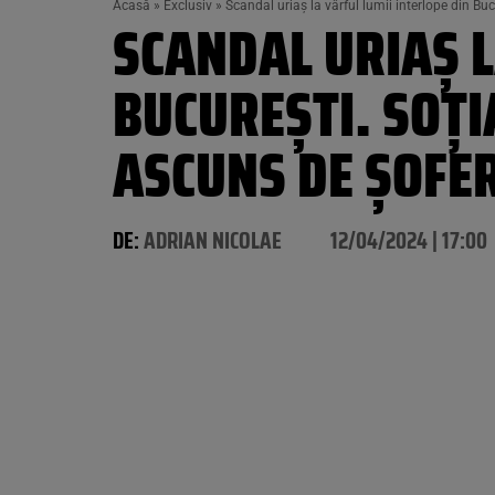
Acasă
»
Exclusiv
»
Scandal uriaș la vârful lumii interlope din Bu
SCANDAL URIAȘ L
BUCUREȘTI. SOȚI
ASCUNS DE ȘOFE
DE:
ADRIAN NICOLAE
12/04/2024 | 17:00