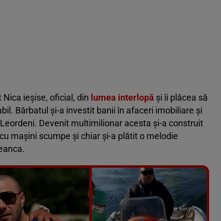
t Nica ieșise, oficial, din
lumea interlopă
și îi plăcea să
l. Bărbatul și-a investit banii în afaceri imobiliare și
i Leordeni. Devenit multimilionar acesta și-a construit
 cu mașini scumpe și chiar și-a plătit o melodie
meanca.