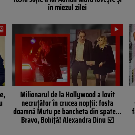
în miezul zilei
e,
Milionarul de la Hollywood a lovit
u
necruțător în crucea nopții: fosta
doamnă Mutu pe bancheta din spate…
f
Bravo, Bobiță! Alexandra Dinu ☑️