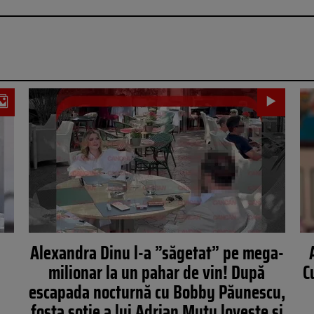
Alexandra Dinu l-a ”săgetat” pe mega-
milionar la un pahar de vin! După
C
escapada nocturnă cu Bobby Păunescu,
fosta soție a lui Adrian Mutu lovește și