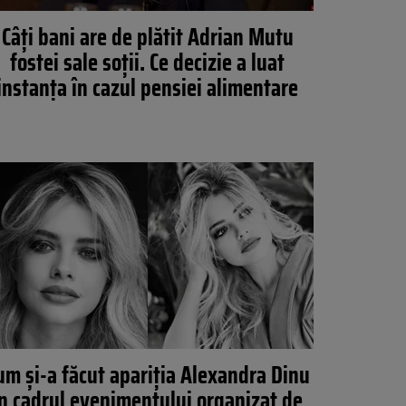
Câți bani are de plătit Adrian Mutu
fostei sale soții. Ce decizie a luat
instanța în cazul pensiei alimentare
um și-a făcut apariția Alexandra Dinu
în cadrul evenimentului organizat de