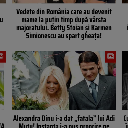
Vedete din România care au devenit
eu
mame la puțin timp după vârsta
majoratului. Betty Stoian și Karmen
Simionescu au spart gheața!
Alexandra Dinu i-a dat „fatala” lui Adi
C
“A
Mutu! Instanţa i-a pus proprire pe