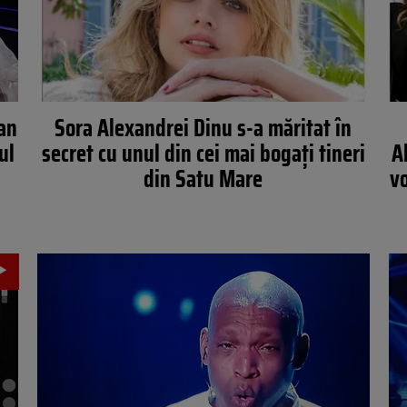
ian
Sora Alexandrei Dinu s-a măritat în
ul
secret cu unul din cei mai bogați tineri
A
din Satu Mare
vo