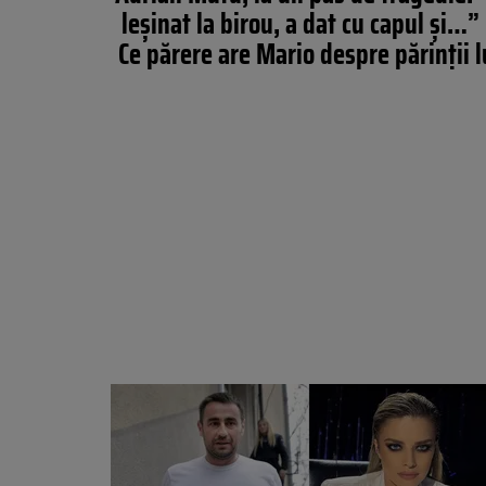
leșinat la birou, a dat cu capul și…”
Ce părere are Mario despre părinții l