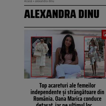
Acasă
»
alexandra dinu
ALEXANDRA DINU
Top acareturi ale femeilor
independente și strângătoare din
România. Oana Marica conduce
detaşat, iar pe ultimul loc….