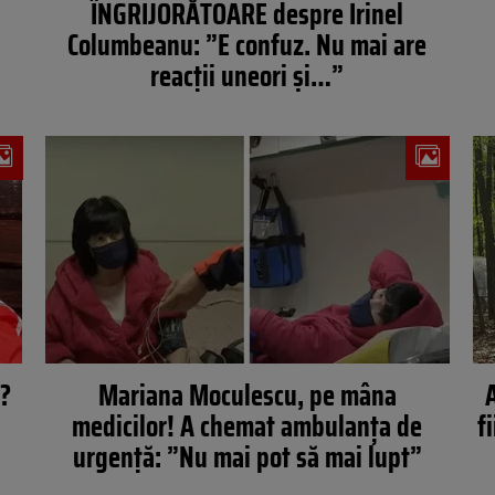
ÎNGRIJORĂTOARE despre Irinel
Columbeanu: ”E confuz. Nu mai are
reacții uneori și…”
t?
Mariana Moculescu, pe mâna
medicilor! A chemat ambulanța de
f
urgență: ”Nu mai pot să mai lupt”