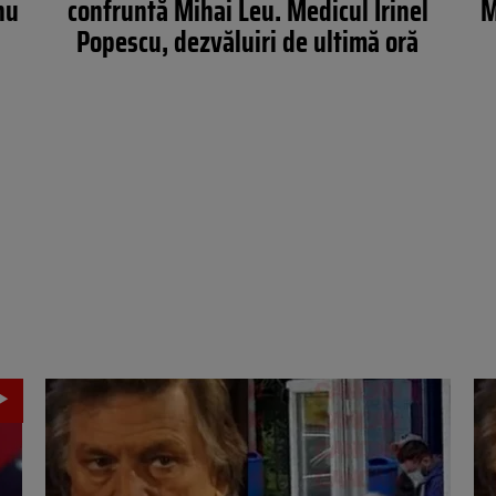
nu
confruntă Mihai Leu. Medicul Irinel
M
Popescu, dezvăluiri de ultimă oră