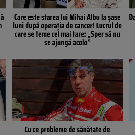
pă
Care este starea lui Mihai Albu la șase
Da
m
luni după operația de cancer! Lucrul de
care se teme cel mai tare: „Sper să nu
se ajungă acolo”
Cu ce probleme de sănătate de