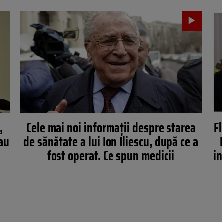
,
Cele mai noi informații despre starea
F
 au
de sănătate a lui Ion Iliescu, după ce a
fost operat. Ce spun medicii
in