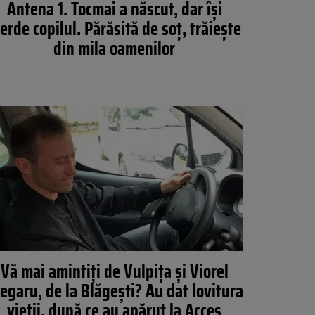
Antena 1. Tocmai a născut, dar își
erde copilul. Părăsită de soț, trăiește
din mila oamenilor
Vă mai amintiţi de Vulpiţa şi Viorel
egaru, de la Blăgeşti? Au dat lovitura
vieţii, după ce au apărut la Acces