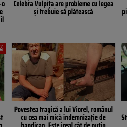
-o
Celebra Vulpița are probleme cu legea
te
și trebuie să plătească
pi
îl
Povestea tragică a lui Viorel, românul
st
cu cea mai mică indemnizație de
St
n
handicap. Este ireal cât de puțin