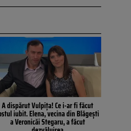
A dispărut Vulpița! Ce i-ar fi făcut
ostul iubit. Elena, vecina din Blăgești
a Veronicăi Stegaru, a făcut
dezvăluirea