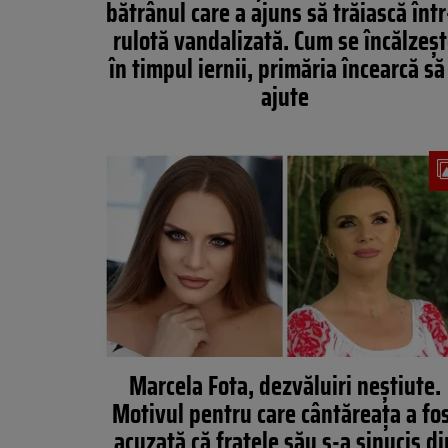
bătrânul care a ajuns să trăiască într
rulotă vandalizată. Cum se încălzeș
în timpul iernii, primăria încearcă să 
ajute
Marcela Fota, dezvăluiri neștiute.
Motivul pentru care cântăreața a fo
acuzată că fratele său s-a sinucis di