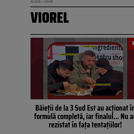
Acasă
»
viorel
VIOREL
Băieţii de la 3 Sud Est au acţionat î
formulă completă, iar finalul… Nu a
rezistat în faţa tentaţiilor!