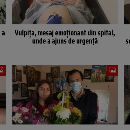
 a
Vulpița, mesaj emoționant din spital,
e
unde a ajuns de urgență
s