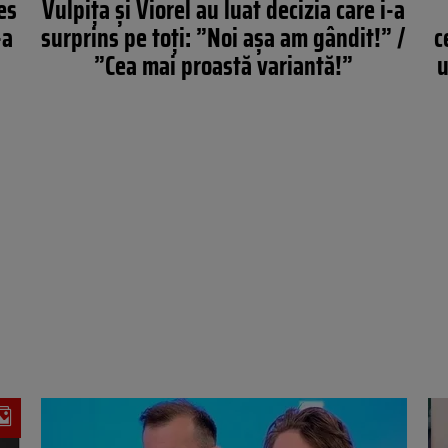
es
Vulpița și Viorel au luat decizia care i-a
-a
surprins pe toți: ”Noi așa am gândit!” /
c
”Cea mai proastă variantă!”
u