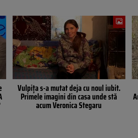
e
Vulpița s-a mutat deja cu noul iubit.
A
Primele imagini din casa unde stă
A
?
acum Veronica Stegaru