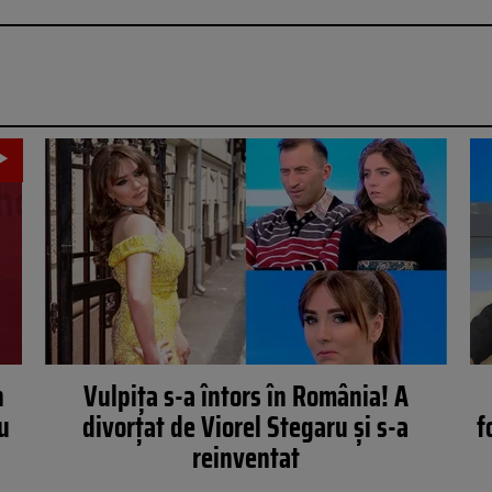
n
Vulpiţa s-a întors în România! A
u
divorţat de Viorel Stegaru şi s-a
f
reinventat