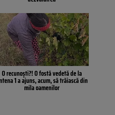
O recunoști?! O fostă vedetă de la
ntena 1 a ajuns, acum, să trăiască din
mila oamenilor