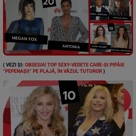
Vezi galeria foto
20 poze
( VEZI ȘI:
OBSESIA! TOP SEXY-VEDETE CARE-ȘI PIPĂIE
”PEPENAȘII” PE PLAJĂ, ÎN VĂZUL TUTUROR
)