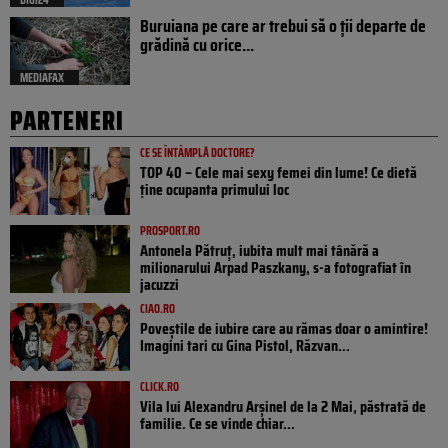
Buruiana pe care ar trebui să o ții departe de
grădină cu orice...
MEDIAFAX
PARTENERI
CE SE ÎNTÂMPLĂ DOCTORE?
TOP 40 – Cele mai sexy femei din lume! Ce dietă
ține ocupanta primului loc
PROSPORT.RO
Antonela Pătruț, iubita mult mai tânără a
milionarului Arpad Paszkany, s-a fotografiat în
jacuzzi
CIAO.RO
Poveştile de iubire care au rămas doar o amintire!
Imagini tari cu Gina Pistol, Răzvan...
CLICK.RO
Vila lui Alexandru Arșinel de la 2 Mai, păstrată de
familie. Ce se vinde chiar...