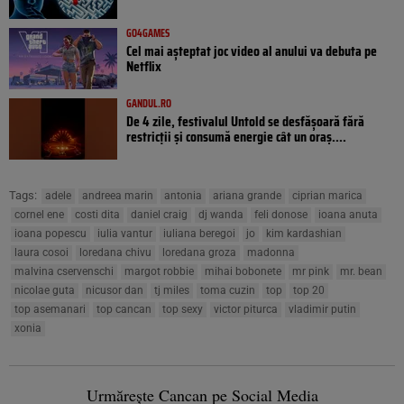
GO4GAMES
Cel mai așteptat joc video al anului va debuta pe
Netflix
GANDUL.RO
De 4 zile, festivalul Untold se desfășoară fără
restricții și consumă energie cât un oraș....
Tags:
adele
andreea marin
antonia
ariana grande
ciprian marica
cornel ene
costi dita
daniel craig
dj wanda
feli donose
ioana anuta
ioana popescu
iulia vantur
iuliana beregoi
jo
kim kardashian
laura cosoi
loredana chivu
loredana groza
madonna
malvina cservenschi
margot robbie
mihai bobonete
mr pink
mr. bean
nicolae guta
nicusor dan
tj miles
toma cuzin
top
top 20
top asemanari
top cancan
top sexy
victor piturca
vladimir putin
xonia
Urmărește Cancan pe Social Media