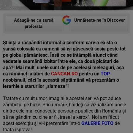
Adaugă-ne ca sursă
Urmărește-ne în Discover
preferată
Știința a răspândit informația conform căreia există o
șansă colosală ca oamenii să își găsească sosia peste tot
pe globul pământesc. Însă ce se întâmplă atunci când
vedetele seamănă izbitor între ele, ca două picături de
apă?! Mai mult, unele sunt de pe aceleași meleaguri, așa
că rămâneți alături de
CANCAN.RO
pentru un
TOP
neobișnuit, căci în această săptămână vă prezentăm o
ierarhie a starurilor „siameze”!
Tratate cu mult umor, imaginile acestei seri vă pot aduce
zâmbetul pe buze. Prin urmare, haideți să vizualizăm unele
dintre cele mai cunoscute persoane publice din România și
să ne gândim cu cine ar fi „trase la xerox”. Noi am făcut
acest exercițiu și vi-l prezentăm într-o
GALERIE FOTO
de
toată isprava!