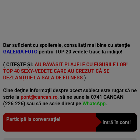
Dar suficient cu spoilerele, consultați mai bine cu atenție
GALERIA FOTO
pentru TOP 20 vedete trase la indigo!
( CITEȘTE ȘI:
AU RĂVĂȘIT PLAJELE CU FIGURILE LOR!
TOP 40 SEXY-VEDETE CARE AU CREZUT CĂ SE
DEZLĂNȚUIE LA SALA DE FITNESS
)
Cine deţine informaţii despre acest subiect este rugat să ne
scrie la
pont@cancan.ro
, să ne sune la 0741 CANCAN
(226.226) sau să ne scrie direct pe
WhatsApp
.
Participă la conversație!
Intră în cont!