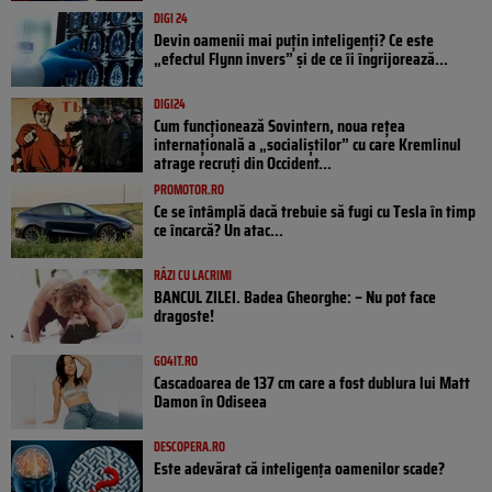
DIGI 24
Devin oamenii mai puțin inteligenți? Ce este
„efectul Flynn invers” și de ce îi îngrijorează...
DIGI24
Cum funcționează Sovintern, noua rețea
internațională a „socialiștilor” cu care Kremlinul
atrage recruți din Occident...
PROMOTOR.RO
Ce se întâmplă dacă trebuie să fugi cu Tesla în timp
ce încarcă? Un atac...
RÂZI CU LACRIMI
BANCUL ZILEI. Badea Gheorghe: – Nu pot face
dragoste!
GO4IT.RO
Cascadoarea de 137 cm care a fost dublura lui Matt
Damon în Odiseea
DESCOPERA.RO
Este adevărat că inteligența oamenilor scade?