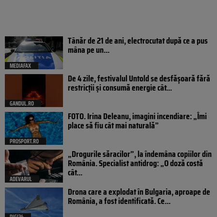
Tânăr de 21 de ani, electrocutat după ce a pus
mâna pe un...
MEDIAFAX
De 4 zile, festivalul Untold se desfășoară fără
restricții și consumă energie cât...
GANDUL.RO
FOTO. Irina Deleanu, imagini incendiare: „Îmi
place să fiu cât mai naturală”
PROSPORT.RO
„Drogurile săracilor”, la îndemâna copiilor din
România. Specialist antidrog: „O doză costă
cât...
ADEVARUL
Drona care a explodat în Bulgaria, aproape de
România, a fost identificată. Ce...
DIGI24