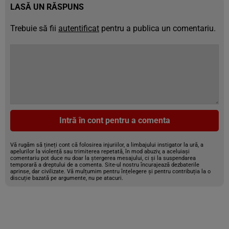
LASĂ UN RĂSPUNS
Trebuie să fii
autentificat
pentru a publica un comentariu.
Intră în cont pentru a comenta
Vă rugăm să țineți cont că folosirea injuriilor, a limbajului instigator la ură, a
apelurilor la violență sau trimiterea repetată, în mod abuziv, a aceluiași
comentariu pot duce nu doar la ștergerea mesajului, ci și la suspendarea
temporară a dreptului de a comenta. Site-ul nostru încurajează dezbaterile
aprinse, dar civilizate. Vă mulțumim pentru înțelegere și pentru contribuția la o
discuție bazată pe argumente, nu pe atacuri.