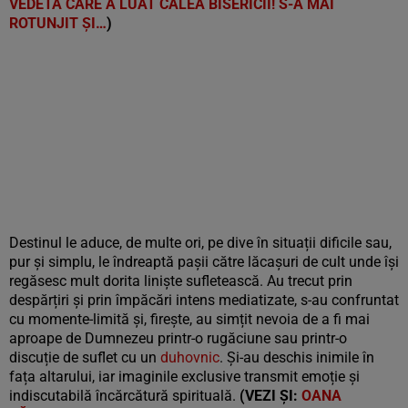
VEDETA CARE A LUAT CALEA BISERICII! S-A MAI
ROTUNJIT ȘI…
)
Destinul le aduce, de multe ori, pe dive în situații dificile sau,
pur și simplu, le îndreaptă pașii către lăcașuri de cult unde își
regăsesc mult dorita liniște sufletească. Au trecut prin
despărțiri și prin împăcări intens mediatizate, s-au confruntat
cu momente-limită și, firește, au simțit nevoia de a fi mai
aproape de Dumnezeu printr-o rugăciune sau printr-o
discuție de suflet cu un
duhovnic
. Și-au deschis inimile în
fața altarului, iar imaginile exclusive transmit emoție și
indiscutabilă încărcătură spirituală.
(VEZI ȘI:
OANA