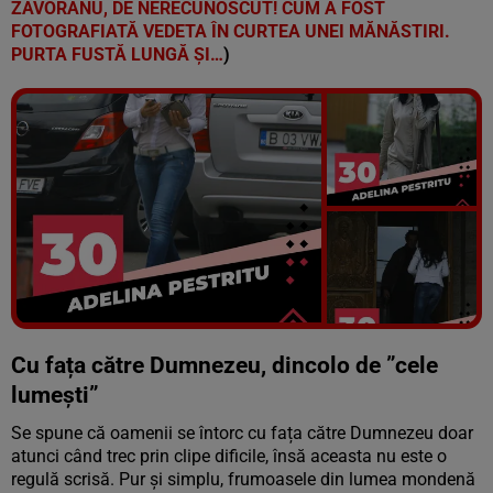
ZĂVORANU, DE NERECUNOSCUT! CUM A FOST
FOTOGRAFIATĂ VEDETA ÎN CURTEA UNEI MĂNĂSTIRI.
PURTA FUSTĂ LUNGĂ ȘI…
)
Vezi galeria foto
72 poze
Cu fața către Dumnezeu, dincolo de ”cele
lumești”
Se spune că oamenii se întorc cu fața către Dumnezeu doar
atunci când trec prin clipe dificile, însă aceasta nu este o
regulă scrisă. Pur și simplu, frumoasele din lumea mondenă