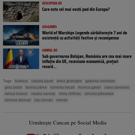
DESCOPERA.RO
Care este cel mai vechi pod din Europa?
GO4GAMES
World of Warships Legends sărbătorește 7 ani de
existență cu activități festive și recompense
GANDUL.RO
Sub guvernarea Bolojan, România are cea mai mare
inflație din UE, recesiune economică, prețuri
record...
Tags:
biserica
claudia pavel
elena gheorghe
geanina corondan
gina pistol
lavinia pârva
luminita becali
monica gabor
oana zavoranu
raluca lazarut
roxana vancea
silvia chifiriuc
simona pătruleas
simona senzual
top cancan
wanda
Urmărește Cancan pe Social Media