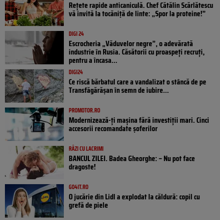
Rețete rapide anticaniculă. Chef Cătălin Scărlătescu
vă invită la tocăniță de linte: „Spor la proteine!”
DIGI 24
Escrocheria „Văduvelor negre”, o adevărată
industrie în Rusia. Căsătorii cu proaspeți recruți,
pentru a încasa...
DIGI24
Ce riscă bărbatul care a vandalizat o stâncă de pe
Transfăgărășan în semn de iubire...
PROMOTOR.RO
Modernizează-ți mașina fără investiții mari. Cinci
accesorii recomandate șoferilor
RÂZI CU LACRIMI
BANCUL ZILEI. Badea Gheorghe: – Nu pot face
dragoste!
GO4IT.RO
O jucărie din Lidl a explodat la căldură: copil cu
grefă de piele