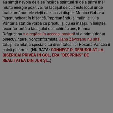
au simțit nevoia de a se încărca spiritual și de a primi mai
multă energie pozitivă, iar lăcașul de cult este locul unde
toate amănuntele vieții de zi cu zi dispar. Monica Gabor a
îngenuncheat în biserică, împreunându-și mâinile, Iulia
Vântur a stat de vorbă cu preotul și cu ea însăși, în liniștea
reconfortantă a lăcașului de închinăciune, Bianca
Drăgușanu
s-a regăsit în aceeași postură
și a primit dorita
binecuvîntare. Nonconformista
Oana Zăvoranu nu uită
,
totuși, de relația specială cu divinitatea, iar Roxana Vancea îi
calcă pe urme.
(NU RATA:
CONNECT-R, DEBUSOLAT LA
BISERICĂ! PRIVEA ÎN GOL, ERA ”DESPRINS” DE
REALITATEA DIN JUR ȘI…
)