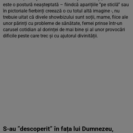
este o postură neașteptată – fiindcă aparițiile ”pe sticlă” sau
în pictoriale fierbinți creează o cu totul altă imagine -, nu
trebuie uitat că divele showbizului sunt soții, mame, fiice ale
unor părinți cu probleme de sănătate, femei prinse într-un
carusel cotidian al dorinței de mai bine și al unor provocări
dificile peste care trec și cu ajutorul divinității.
S-au ”descoperit” în fața lui Dumnezeu,