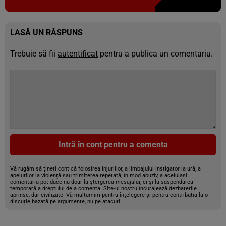
LASĂ UN RĂSPUNS
Trebuie să fii
autentificat
pentru a publica un comentariu.
Intră în cont pentru a comenta
Vă rugăm să țineți cont că folosirea injuriilor, a limbajului instigator la ură, a
apelurilor la violență sau trimiterea repetată, în mod abuziv, a aceluiași
comentariu pot duce nu doar la ștergerea mesajului, ci și la suspendarea
temporară a dreptului de a comenta. Site-ul nostru încurajează dezbaterile
aprinse, dar civilizate. Vă mulțumim pentru înțelegere și pentru contribuția la o
discuție bazată pe argumente, nu pe atacuri.