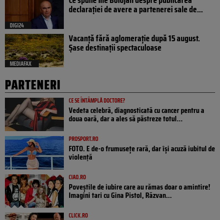
declarației de avere a partenerei sale de...
DIGI24
Vacanță fără aglomerație după 15 august.
Șase destinații spectaculoase
MEDIAFAX
PARTENERI
CE SE ÎNTÂMPLĂ DOCTORE?
Vedeta celebră, diagnosticată cu cancer pentru a
doua oară, dar a ales să păstreze totul...
PROSPORT.RO
FOTO. E de-o frumusețe rară, dar își acuză iubitul de
violență
CIAO.RO
Poveştile de iubire care au rămas doar o amintire!
Imagini tari cu Gina Pistol, Răzvan...
CLICK.RO