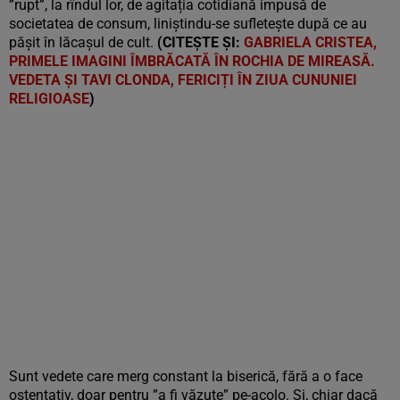
”rupt”, la rîndul lor, de agitația cotidiană impusă de
societatea de consum, liniștindu-se sufletește după ce au
pășit în lăcașul de cult.
(CITEȘTE ȘI:
GABRIELA CRISTEA,
PRIMELE IMAGINI ÎMBRĂCATĂ ÎN ROCHIA DE MIREASĂ.
VEDETA ȘI TAVI CLONDA, FERICIȚI ÎN ZIUA CUNUNIEI
RELIGIOASE
)
Sunt vedete care merg constant la biserică, fără a o face
ostentativ, doar pentru ”a fi văzute” pe-acolo. Și, chiar dacă