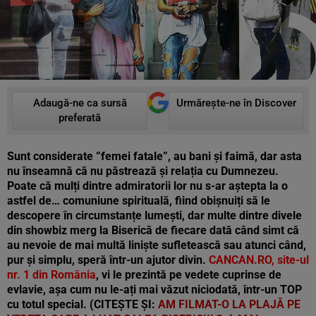
Adaugă-ne ca sursă
Urmărește-ne în Discover
preferată
Sunt considerate ”femei fatale”, au bani și faimă, dar asta
nu înseamnă că nu păstrează și relația cu Dumnezeu.
Poate că mulți dintre admiratorii lor nu s-ar aștepta la o
astfel de… comuniune spirituală, fiind obișnuiți să le
descopere în circumstanțe lumești, dar multe dintre divele
din showbiz merg la Biserică de fiecare dată când simt că
au nevoie de mai multă liniște sufletească sau atunci când,
pur și simplu, speră într-un ajutor divin.
CANCAN.RO, site-ul
nr. 1 din România
, vi le prezintă pe vedete cuprinse de
evlavie, așa cum nu le-ați mai văzut niciodată, într-un TOP
cu totul special.
(CITEȘTE ȘI:
AM FILMAT-O LA PLAJĂ PE