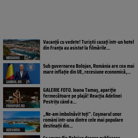
Vacanță cu vedete! Turiștii cazați într-un hotel
din Franța au asistat la filmările...
MEDIAFAX
Sub guvernarea Bolojan, România are cea mai
mare inflație din UE, recesiune economică,...
GANDUL.RO
GALERIE FOTO. Ioana Tamaş, apariție
fermecătoare pe plajă! Reacția Adelinei
Pestrițu când a...
PROSPORT.RO
„Ne-am îmbolnăvit toți”. Coșmarul unor
români într-una dintre cele mai populare
destinații din...
ADEVARUL
Ce spune Ilie Bolojan despre publicarea