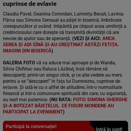
cuprinse de evlavie
Claudia Pavel, Geanina Corondan, Luminița Becali, Lavinia
Pârva sau Simona Sensual au pășit în biserică, îmbrăcate
corespunzător și având întipărită pe chipuri acea umilință a
credinciosului care dorește să transmită divinității că are
nevoie de ajutor sau de speranță.
(VEZI ȘI AICI:
ANCA
SEREA ȘI ADI SÎNĂ ȘI-AU CREȘTINAT ASTĂZI FETIȚA.
IMAGINI DIN BISERICĂ
)
GALERIA FOTO
vă va aduce mai aproape și de Wanda,
Silvia Chifiriuc sau Raluca Lăzăruț, însă rămâne să
descoperiți, printr-un singur click, și ce alte vedete au mers
pentru a se ”descoperi” în fața lui Dumnezeu, cuprinse de
evlavie. Și iată-le cu o altfel de atitudine, într-o normalitate
firească și într-o comuniune spirituală din care, cu siguranță,
au ieșit mai puternice.
(NU RATA:
FOTO| SIMONA GHERGHE
ȘI-A BOTEZAT BĂIEȚELUL. CE FIGURI MONDENE AU
PARTICIPAT LA EVENIMENT
)
Participă la conversație!
Intră în cont!