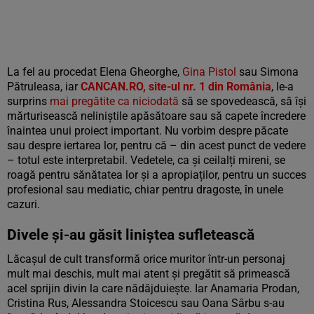
La fel au procedat Elena Gheorghe,
Gina Pistol
sau Simona
Pătruleasa, iar
CANCAN.RO, site-ul nr. 1 din România
, le-a
surprins
mai pregătite ca niciodată
să se spovedească, să își
mărturisească neliniștile apăsătoare sau să capete încredere
înaintea unui proiect important. Nu vorbim despre păcate
sau despre iertarea lor, pentru că – din acest punct de vedere
– totul este interpretabil. Vedetele, ca și ceilalți mireni, se
roagă pentru sănătatea lor și a apropiaților, pentru un succes
profesional sau mediatic, chiar pentru dragoste, în unele
cazuri.
Divele și-au găsit liniștea sufletească
Lăcașul de cult transformă orice muritor într-un personaj
mult mai deschis, mult mai atent și pregătit să primească
acel sprijin divin la care nădăjduiește. Iar Anamaria Prodan,
Cristina Rus, Alessandra Stoicescu sau Oana Sârbu s-au