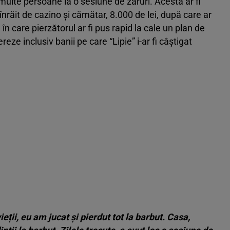
 multe persoane la o sesiune de zaruri. Acesta ar fi
r înrăit de cazino și cămătar, 8.000 de lei, după care ar
în care pierzătorul ar fi pus rapid la cale un plan de
eze inclusiv banii pe care “Lipie” i-ar fi câștigat
ții, eu am jucat și pierdut tot la barbut. Casa,