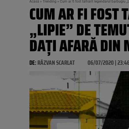
Acasă
»
Trending
»
Cum ar fi fost tâlhărit legendarul barbugiu „
CUM AR FI FOST
„LIPIE” DE TEM
DAȚI AFARĂ DIN 
DE:
RĂZVAN SCARLAT
06/07/2020 | 23:4