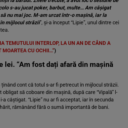
nții la barbut. Zilele trecute, a avut loc o sesiune de
 Acolo s-au jucat poker, barbut, multe… Am câșigat
 să nu mai joc. M-am urcat într-o mașină, iar la
n mijlocul străzii
”, și-a început “Lipie”, unul dintre cei
tea.
NA TEMUTULUI INTERLOP, LA UN AN DE CÂND A
T MOARTEA CU OCHII…”
)
de lei. “Am fost dați afară din mașină
ținând cont că totul s-ar fi petrecut în mijlocul străzii.
ost obligat să coboare din mașină, după care “Vipală” l-
-a câștigat. “Lipie” nu ar fi acceptat, iar în secunda
tâlhărit, rămânând fără o sumă importantă de bani.