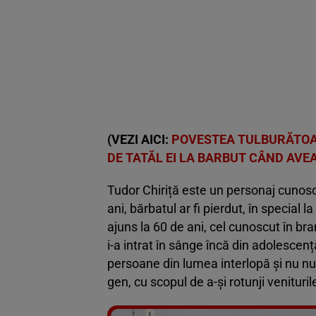
(VEZI AICI:
POVESTEA TULBURĂTOAR
DE TATĂL EI LA BARBUT CÂND AVEA
Tudor Chiriță este un personaj cunoscu
ani, bărbatul ar fi pierdut, în special
ajuns la 60 de ani, cel cunoscut în bra
i-a intrat în sânge încă din adolescen
persoane din lumea interlopă și nu nu
gen, cu scopul de a-și rotunji venituril