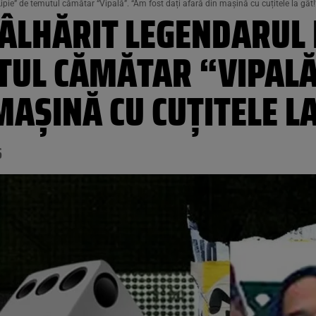
Lipie” de temutul cămătar “Vipală”. “Am fost dați afară din mașină cu cuțitele la gât!
 TÂLHĂRIT LEGENDARUL
UTUL CĂMĂTAR “VIPALĂ
MAȘINĂ CU CUȚITELE L
6