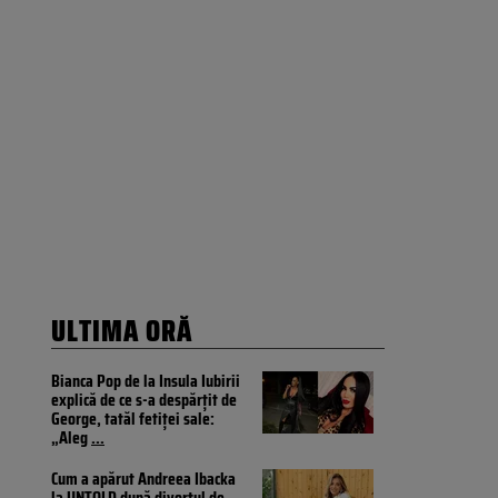
ULTIMA ORĂ
Bianca Pop de la Insula Iubirii
explică de ce s-a despărțit de
George, tatăl fetiței sale:
„Aleg
...
Cum a apărut Andreea Ibacka
la UNTOLD după divorțul de