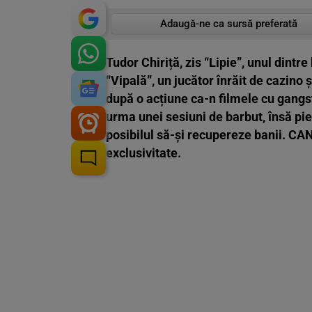
Adaugă-ne ca sursă preferată
Tudor Chiriță, zis “Lipie”, unul dintre
“Vipală”, un jucător înrăit de cazino
după o acțiune ca-n filmele cu gangster
urma unei sesiuni de barbut, însă pierz
posibilul să-și recupereze banii. CAN
exclusivitate.