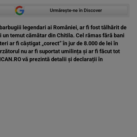
Urmărește-ne în Discover
 barbugiii legendari ai României, ar fi fost tâlhărit de
 și un temut cămătar din Chitila. Cel rămas fără bani
i ar fi câștigat „corect” în jur de 8.000 de lei în
ătorul nu ar fi suportat umilința și ar fi făcut tot
CAN.RO vă prezintă detalii și declarații în