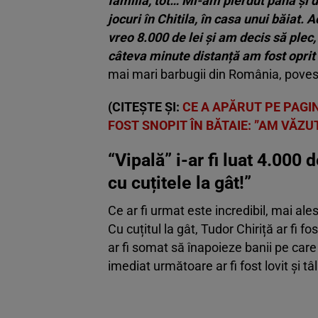
familia, tot… Mi-am pierdut până și di
jocuri în Chitila, în casa unui băiat.
vreo 8.000 de lei și am decis să plec,
câteva minute distanță am fost oprit î
mai mari barbugii din România, poves
(CITEȘTE ȘI:
CE A APĂRUT PE PAGI
FOST SNOPIT ÎN BĂTAIE: ”AM VĂZU
“Vipală” i-ar fi luat 4.000 
cu cuțitele la gât!”
Ce ar fi urmat este incredibil, mai ales 
Cu cuțitul la gât, Tudor Chiriță ar fi f
ar fi somat să înapoieze banii pe care i
imediat următoare ar fi fost lovit și 