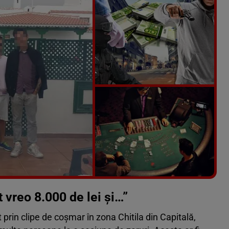
Vezi galeria foto
5 poze
 vreo 8.000 de lei și…”
ut prin clipe de coșmar în zona Chitila din Capitală,