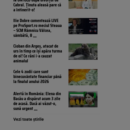
Cabral. Ținuta aleasă pare că
a întinerit-o!
Ilie Dobre comentează LIVE
pe ProSport.ro meciul Steaua
– SCM Râmnicu Vâlcea,
sâmbătă, 8
...
Cioban din Argeș, atacat de
urs în timp ce își apăra turma
de oi! Ce răni i-a cauzat
animalul
Cele 4 zodii care sunt
binecuvântate financiar până
la finalul anului 2026
Alertă în România: Elena din
Bacău a dispărut acum 3 zile
de acasă. Dacă ai văzut-o,
sună urgent
...
Vezi toate știrile