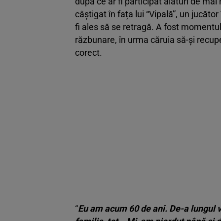
după ce ar fi participat alături de mai
câștigat în fața lui “Vipală”, un jucăto
fi ales să se retragă. A fost momentul 
răzbunare, în urma căruia să-și recuper
corect.
“
Eu am acum 60 de ani. De-a lungul vie