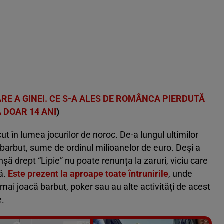
E A GINEI. CE S-A ALES DE ROMÂNCA PIERDUTĂ
 DOAR 14 ANI
)
t în lumea jocurilor de noroc. De-a lungul ultimilor
 la barbut, sume de ordinul milioanelor de euro. Deși a
nșă drept “Lipie” nu poate renunța la zaruri, viciu care
ță.
Este prezent la aproape toate întrunirile
, unde
mai joacă barbut, poker sau au alte activități de acest
e.