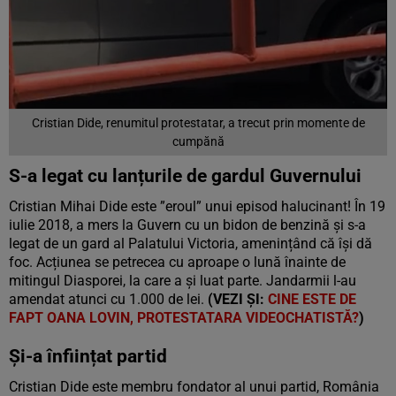
Cristian Dide, renumitul protestatar, a trecut prin momente de
cumpănă
S-a legat cu lanțurile de gardul Guvernului
Cristian Mihai Dide este ”eroul” unui episod halucinant! În 19
iulie 2018, a mers la Guvern cu un bidon de benzină și s-a
legat de un gard al Palatului Victoria, amenințând că își dă
foc. Acțiunea se petrecea cu aproape o lună înainte de
mitingul Diasporei, la care a și luat parte. Jandarmii l-au
amendat atunci cu 1.000 de lei.
(VEZI ȘI:
CINE ESTE DE
FAPT OANA LOVIN, PROTESTATARA VIDEOCHATISTĂ?
)
Și-a înființat partid
Cristian Dide este membru fondator al unui partid, România