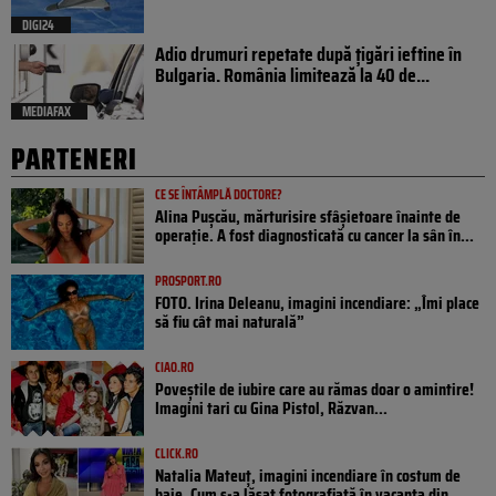
DIGI24
Adio drumuri repetate după țigări ieftine în
Bulgaria. România limitează la 40 de...
MEDIAFAX
PARTENERI
CE SE ÎNTÂMPLĂ DOCTORE?
Alina Pușcău, mărturisire sfâșietoare înainte de
operație. A fost diagnosticată cu cancer la sân în...
PROSPORT.RO
FOTO. Irina Deleanu, imagini incendiare: „Îmi place
să fiu cât mai naturală”
CIAO.RO
Poveştile de iubire care au rămas doar o amintire!
Imagini tari cu Gina Pistol, Răzvan...
CLICK.RO
Natalia Mateuț, imagini incendiare în costum de
baie. Cum s-a lăsat fotografiată în vacanța din...