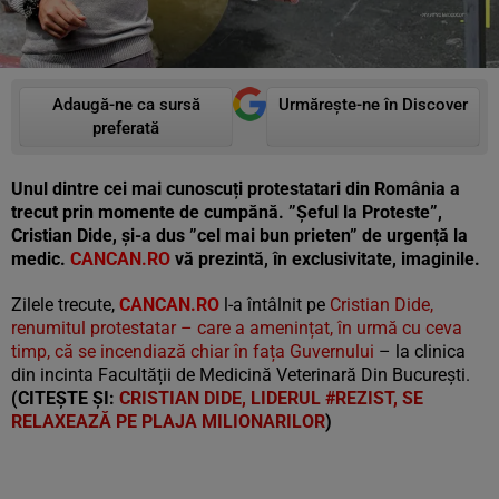
Adaugă-ne ca sursă
Urmărește-ne în Discover
preferată
Unul dintre cei mai cunoscuți protestatari din România a
trecut prin momente de cumpănă. ”Șeful la Proteste”,
Cristian Dide, și-a dus ”cel mai bun prieten” de urgență la
medic.
CANCAN.RO
vă prezintă, în exclusivitate, imaginile.
Zilele trecute,
CANCAN.RO
l-a întâlnit pe
Cristian Dide,
renumitul protestatar – care a amenințat, în urmă cu ceva
timp, că se incendiază chiar în fața Guvernului
– la clinica
din incinta Facultății de Medicină Veterinară Din București.
(CITEȘTE ȘI:
CRISTIAN DIDE, LIDERUL #REZIST, SE
RELAXEAZĂ PE PLAJA MILIONARILOR
)