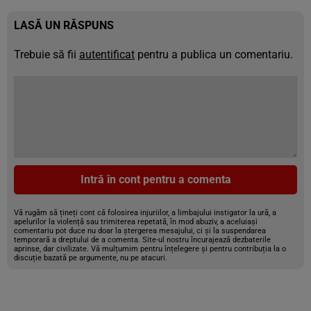
LASĂ UN RĂSPUNS
Trebuie să fii
autentificat
pentru a publica un comentariu.
Intră în cont pentru a comenta
Vă rugăm să țineți cont că folosirea injuriilor, a limbajului instigator la ură, a
apelurilor la violență sau trimiterea repetată, în mod abuziv, a aceluiași
comentariu pot duce nu doar la ștergerea mesajului, ci și la suspendarea
temporară a dreptului de a comenta. Site-ul nostru încurajează dezbaterile
aprinse, dar civilizate. Vă mulțumim pentru înțelegere și pentru contribuția la o
discuție bazată pe argumente, nu pe atacuri.