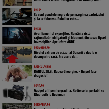
DIGI 24
Ce sunt punctele negre de pe marginea parbrizului
și la ce folosesc. Rolul lor este...
DIGI24
Avertismentul experților: România riscă
raționalizări obligatorii și blackout, din cauza lipsei
investițiilor. Apel către ANRE
PROMOTOR.RO
Nivelul extrem de scăzut al Dunării a dus la o
descoperire rară. Era acolo de...
RÂZI CU LACRIMI
BANCUL ZILEI. Badea Gheorghe: – Nu pot face
dragoste!
GO4IT.RO
Gadget util pentru grădină: Radio solar portabil cu
Bluetooth la Dedeman
DESCOPERA.RO