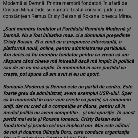
Modernă și Demnă. Printre membrii fondatori, în afară de
Cristian Mihai Dide, se numără fostul consilier județean
constănțean Remus Cristy Baisan și Roxana Ionescu Mirea.
„Sunt membru fondator al Partidului România Modernă și
Demnă. Nu a fost inițiativa mea, ci a domnului președinte
Cristy Baisan. El a venit cu o propunere interesantă, o
platformă nouă, online, pentru administrarea partidului.
Am decis să fiu membru fondator pentru că vreau să am
răspuns când cineva mă întreabă dacă mă implic în politică
sau de ce nu mă implic. În momentul în care partidul va
crește, pot spune că am avut și eu un aport.
România Modernă și Demnă este un partid de centru. Este
foarte greu de administrat, avem exemplul USR-ului. Sper
ca în momentul în care vom crește ca partid, să rămânem
uniți, dar nu cred că o competiție ar dăuna, pentru că în
mediul politic nu avem competiție… și nici opoziție. În acest
partid mai este și Roxana Ionescu. Cristy Baisan este
fondatorul și practic cel mai implicat om. Mai este alături
de noi și doamna Olimpia Doru, care conduce organizația