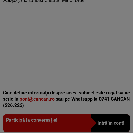
Pitești”,
mărturisea Cristian Mihai Dide.
Cine deţine informaţii despre acest subiect este rugat să ne
scrie la
pont@cancan.ro
sau pe Whatsapp la 0741 CANCAN
(226.226)
Participă la conversație!
Intră în cont!