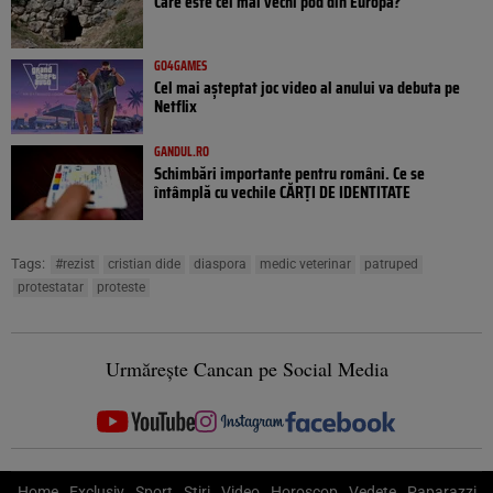
Care este cel mai vechi pod din Europa?
GO4GAMES
Cel mai așteptat joc video al anului va debuta pe
Netflix
GANDUL.RO
Schimbări importante pentru români. Ce se
întâmplă cu vechile CĂRȚI DE IDENTITATE
Tags:
#rezist
cristian dide
diaspora
medic veterinar
patruped
protestatar
proteste
Urmărește Cancan pe Social Media
Home
Exclusiv
Sport
Știri
Video
Horoscop
Vedete
Paparazzi