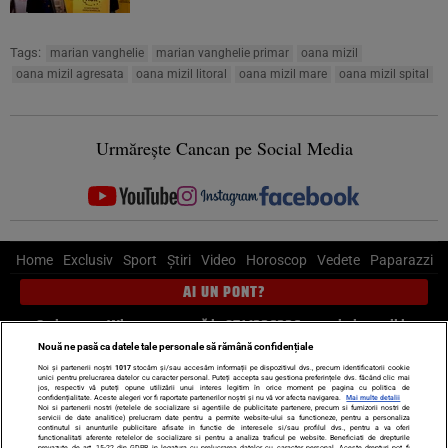
Tags:
marian vanghelie
marian vanghelie primar
oana mizil
oana mizil agresata
oana mizil litoral
oana mizil mare
oana mizil spital
Urmărește Cancan pe Social Media
Home
Exclusiv
Sport
Știri
Video
Horoscop
Vedete
Paparazzi
AI UN PONT?
Scrie-ne pe Whatsapp
, sună la 0741226226 sau trimite mail la
pont@cancan.ro
Nouă ne pasă ca datele tale personale să rămână confidențiale
Noi și partenerii noștri
1017
stocăm și/sau accesăm informații pe dispozitivul dvs., precum identificatorii cookie
unici pentru prelucrarea datelor cu caracter personal. Puteți accepta sau gestiona preferințele dvs. făcând clic mai
Știri interne
Știri externe
Politică
jos, respectiv vă puteți opune utilizării unui interes legitim în orice moment pe pagina cu politica de
confidențialitate. Aceste alegeri vor fi raportate partenerilor noștri și nu vă vor afecta navigarea.
Mai multe detalii
Noi si partenerii nostri (retelele de socializare si agentiile de publicitate partenere, precum si furnizorii nostri de
servicii de date analitice) prelucram date pentru a permite website-ului sa functioneze, pentru a personaliza
Ultimele stiri
Diete
Insula Iubirii
Dictionar de vise
LIFE STYLE
continutul si anunturile publicitare afisate in functie de interesele si/sau profilul dvs., pentru a va oferi
functionalitati aferente retelelor de socializare si pentru a analiza traficul pe website. Beneficiati de drepturile
Horoscop
prevazute de art. 15-22 din GDPR in legatura cu prelucrarea datelor cu caracter personal. Aceste drepturi pot fi