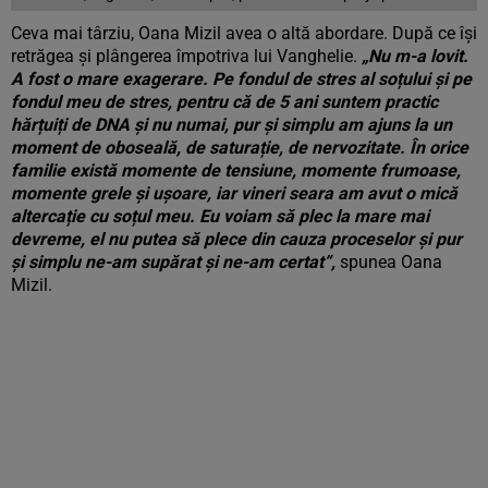
Ceva mai târziu, Oana Mizil avea o altă abordare. După ce își
retrăgea și plângerea împotriva lui Vanghelie.
„Nu m-a lovit.
A fost o mare exagerare. Pe fondul de stres al soțului și pe
fondul meu de stres, pentru că de 5 ani suntem practic
hărțuiți de DNA și nu numai, pur și simplu am ajuns la un
moment de oboseală, de saturație, de nervozitate. În orice
familie există momente de tensiune, momente frumoase,
momente grele și ușoare, iar vineri seara am avut o mică
altercație cu soțul meu. Eu voiam să plec la mare mai
devreme, el nu putea să plece din cauza proceselor și pur
și simplu ne-am supărat și ne-am certat”,
spunea Oana
Mizil.