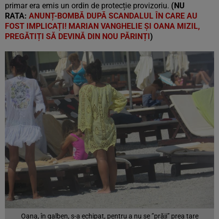
primar era emis un ordin de protecție provizoriu.
(NU
RATA:
ANUNȚ-BOMBĂ DUPĂ SCANDALUL ÎN CARE AU
FOST IMPLICAȚI! MARIAN VANGHELIE ȘI OANA MIZIL,
PREGĂTIȚI SĂ DEVINĂ DIN NOU PĂRINȚI
)
Oana, în galben, s-a echipat, pentru a nu se ”prăji” prea tare