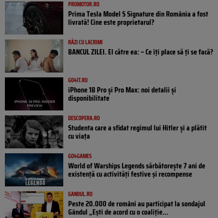
PROMOTOR.RO
Prima Tesla Model S Signature din România a fost
livrată! Cine este proprietarul?
RÂZI CU LACRIMI
BANCUL ZILEI. El către ea: – Ce îți place să ți se facă?
GO4IT.RO
iPhone 18 Pro și Pro Max: noi detalii și
disponibilitate
DESCOPERA.RO
Studenta care a sfidat regimul lui Hitler și a plătit
cu viața
GO4GAMES
World of Warships Legends sărbătorește 7 ani de
existență cu activități festive și recompense
GANDUL.RO
Peste 20.000 de români au participat la sondajul
Gândul „Ești de acord cu o coaliție...