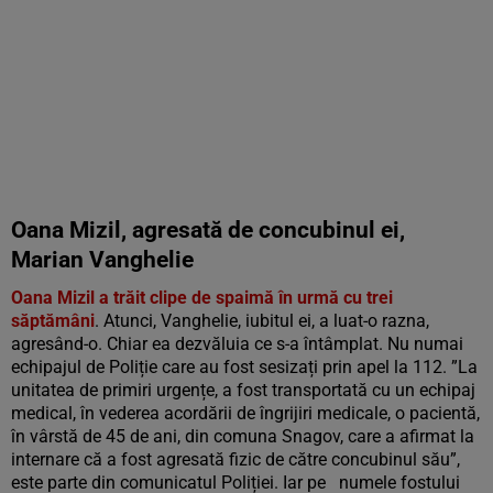
Oana Mizil, agresată de concubinul ei,
Marian Vanghelie
Oana Mizil a trăit clipe de spaimă în urmă cu trei
săptămâni
. Atunci, Vanghelie, iubitul ei, a luat-o razna,
agresând-o. Chiar ea dezvăluia ce s-a întâmplat. Nu numai
echipajul de Poliție care au fost sesizați prin apel la 112. ”La
unitatea de primiri urgențe, a fost transportată cu un echipaj
medical, în vederea acordării de îngrijiri medicale, o pacientă,
în vârstă de 45 de ani, din comuna Snagov, care a afirmat la
internare că a fost agresată fizic de către concubinul său”,
este parte din comunicatul Poliției. Iar pe numele fostului