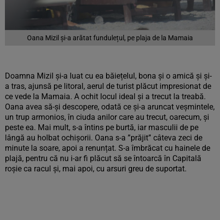
Oana Mizil și-a arătat fundulețul, pe plaja de la Mamaia
Doamna Mizil și-a luat cu ea băiețelul, bona și o amică și și-
a tras, ajunsă pe litoral, aerul de turist plăcut impresionat de
ce vede la Mamaia. A ochit locul ideal și a trecut la treabă.
Oana avea să-și descopere, odată ce și-a aruncat veșmintele,
un trup armonios, în ciuda anilor care au trecut, oarecum, și
peste ea. Mai mult, s-a întins pe burtă, iar masculii de pe
lângă au holbat ochișorii. Oana s-a ”prăjit” câteva zeci de
minute la soare, apoi a renunțat. S-a îmbrăcat cu hainele de
plajă, pentru că nu i-ar fi plăcut să se întoarcă în Capitală
roșie ca racul și, mai apoi, cu arsuri greu de suportat.