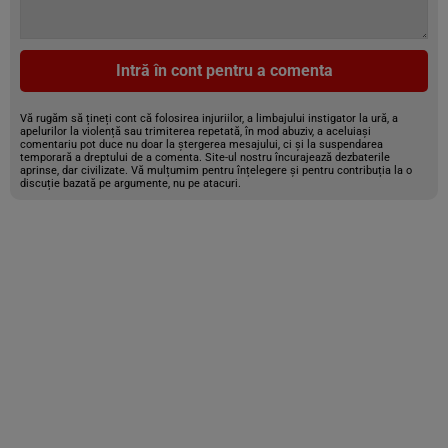
Intră în cont pentru a comenta
Vă rugăm să țineți cont că folosirea injuriilor, a limbajului instigator la ură, a
apelurilor la violență sau trimiterea repetată, în mod abuziv, a aceluiași
comentariu pot duce nu doar la ștergerea mesajului, ci și la suspendarea
temporară a dreptului de a comenta. Site-ul nostru încurajează dezbaterile
aprinse, dar civilizate. Vă mulțumim pentru înțelegere și pentru contribuția la o
discuție bazată pe argumente, nu pe atacuri.