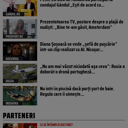
sondajul Gândul „Ești de acord cu...
GANDUL.RO
Prezentatoarea TV, postare despre o plajă de
nudiști: „Bine te-am găsit, Amsterdam”
PROSPORT.RO
Diana Șoșoacă se vede „șefă de pușcărie”
într-un clip realizat cu AI. Nicușor...
ADEVARUL
„Nu am mai văzut niciodată așa ceva”: Rusia a
doborât o dronă portugheză...
DIGI24
Nu intri în piscină dacă porți șort de baie.
Regula care îi uimește...
MEDIAFAX
PARTENERI
CE SE ÎNTÂMPLĂ DOCTORE?