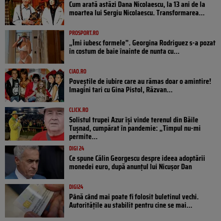
Cum arată astăzi Dana Nicolaescu, la 13 ani de la
moartea lui Sergiu Nicolaescu. Transformarea...
PROSPORT.RO
„Îmi iubesc formele”. Georgina Rodriguez s-a pozat
în costum de baie înainte de nunta cu...
CIAO.RO
Poveştile de iubire care au rămas doar o amintire!
Imagini tari cu Gina Pistol, Răzvan...
CLICK.RO
Solistul trupei Azur își vinde terenul din Băile
Tușnad, cumpărat în pandemie: „Timpul nu-mi
permite...
DIGI 24
Ce spune Călin Georgescu despre ideea adoptării
monedei euro, după anunțul lui Nicușor Dan
DIGI24
Până când mai poate fi folosit buletinul vechi.
Autoritățile au stabilit pentru cine se mai...