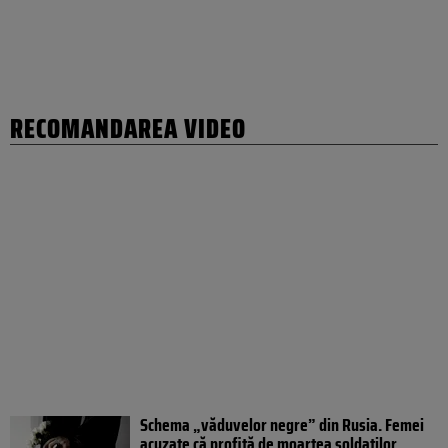
RECOMANDAREA VIDEO
Schema „văduvelor negre” din Rusia. Femei
acuzate că profită de moartea soldaților