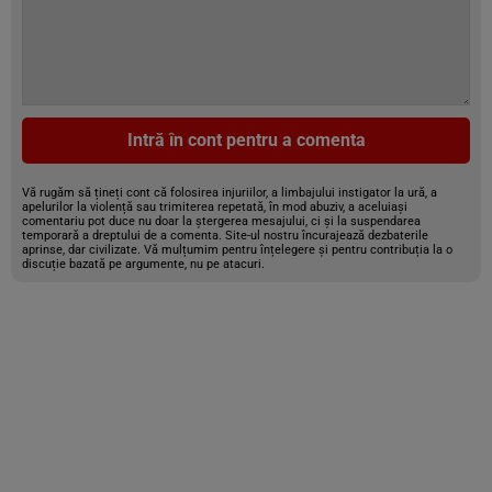
Intră în cont pentru a comenta
Vă rugăm să țineți cont că folosirea injuriilor, a limbajului instigator la ură, a
apelurilor la violență sau trimiterea repetată, în mod abuziv, a aceluiași
comentariu pot duce nu doar la ștergerea mesajului, ci și la suspendarea
temporară a dreptului de a comenta. Site-ul nostru încurajează dezbaterile
aprinse, dar civilizate. Vă mulțumim pentru înțelegere și pentru contribuția la o
discuție bazată pe argumente, nu pe atacuri.