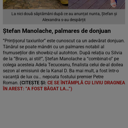
La nici două săptămâni după ce au anunțat nunta, Ștefan și
Alexandra s-au despărțit
Ștefan Manolache, palmares de donjuan
”Prințișorul taxiurilor” este cunoscut ca un adevărat donjuan.
Tânărul se poate mândri cu un palmares notabil al
frumuseților din showbiz-ul autohton. După relația cu Silvia
de la ”Bravo, ai stil!”, Ștefan Manolache a “combinat-o” pe
colega acesteia Adela Tecuceanu, finalista celui de-al doilea
sezon al emisiunii de la Kanal D. Ba mai mult, a fost într-o
vacanță de lux cu… nepoata fostului premier Petre
Roman.
(CITEȘTE ȘI:
CE SE ÎNTÂMPLĂ CU LIVIU DRAGNEA
ÎN AREST: ”A FOST BĂGAT LA…”)