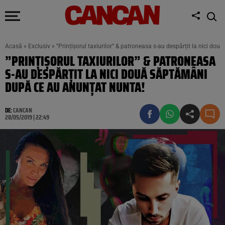
Acasă
»
Exclusiv
»
”Prințișorul taxiurilor” & patroneasa s-au despărțit la nici d
”PRINȚIȘORUL TAXIURILOR” & PATRONEASA
S-AU DESPĂRȚIT LA NICI DOUĂ SĂPTĂMÂNI
DUPĂ CE AU ANUNȚAT NUNTA!
DE:
CANCAN
28/05/2019 | 22:49