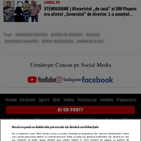
GANDUL.RO
STENOGRAME | Afaceristul „de casă” al UM Plopeni
era alintat „Generalul” de director. L-a anunțat...
Tags:
alexandra dumitru
bomba in showbiz
exclusiv
printisorul taxiurilor
stefan manolache
vedete de la noi
Urmărește Cancan pe Social Media
Home
Exclusiv
Sport
Știri
Video
Horoscop
Vedete
Paparazzi
AI UN PONT?
Scrie-ne pe Whatsapp
, sună la 0741226226 sau trimite mail la
pont@cancan.ro
Nouă ne pasă ca datele tale personale să rămână confidențiale
Noi și partenerii noștri
1017
stocăm și/sau accesăm informații pe dispozitivul dvs., precum identificatorii cookie
unici pentru prelucrarea datelor cu caracter personal. Puteți accepta sau gestiona preferințele dvs. făcând clic mai
Știri interne
Știri externe
Politică
jos, respectiv vă puteți opune utilizării unui interes legitim în orice moment pe pagina cu politica de