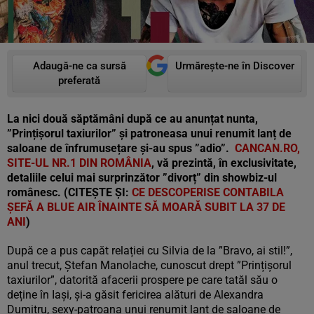
Adaugă-ne ca sursă
Urmărește-ne în Discover
preferată
La nici două săptămâni după ce au anunțat nunta,
”Prințișorul taxiurilor” și patroneasa unui renumit lanț de
saloane de înfrumusețare și-au spus ”adio”.
CANCAN.RO,
SITE-UL NR.1 DIN ROMÂNIA
, vă prezintă, în exclusivitate,
detaliile celui mai surprinzător ”divorț” din showbiz-ul
românesc. (CITEȘTE ȘI:
CE DESCOPERISE CONTABILA
ȘEFĂ A BLUE AIR ÎNAINTE SĂ MOARĂ SUBIT LA 37 DE
ANI
)
După ce a pus capăt relației cu Silvia de la ”Bravo, ai stil!”,
anul trecut, Ștefan Manolache, cunoscut drept ”Prințișorul
taxiurilor”, datorită afacerii prospere pe care tatăl său o
deține în Iași, și-a găsit fericirea alături de Alexandra
Dumitru, sexy-patroana unui renumit lanț de saloane de