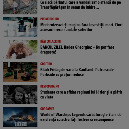
Ce riscă bărbatul care a vandalizat o stâncă de pe
Transfăgărășan în semn de iubire...
PROMOTOR.RO
Modernizează-ți mașina fără investiții mari. Cinci
accesorii recomandate șoferilor
RÂZI CU LACRIMI
BANCUL ZILEI. Badea Gheorghe: – Nu pot face
dragoste!
GO4IT.RO
Black Friday de vară la Kaufland: Patru scule
Parkside cu prețuri reduse
DESCOPERA.RO
Studenta care a sfidat regimul lui Hitler și a plătit
cu viața
GO4GAMES
World of Warships Legends sărbătorește 7 ani de
existență cu activități festive și recompense