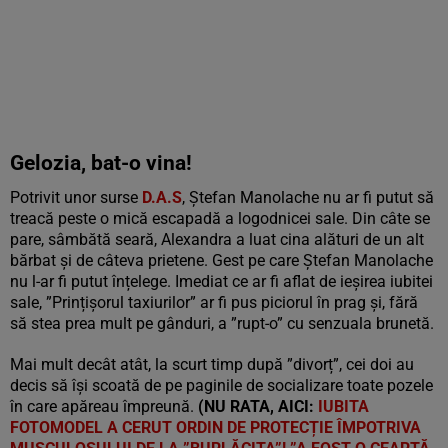
Gelozia, bat-o vina!
Potrivit unor surse
D.A.S
, Ștefan Manolache nu ar fi putut să
treacă peste o mică escapadă a logodnicei sale. Din câte se
pare, sâmbătă seară, Alexandra a luat cina alături de un alt
bărbat și de câteva prietene. Gest pe care Ștefan Manolache
nu l-ar fi putut înțelege. Imediat ce ar fi aflat de ieșirea iubitei
sale, ”Prințișorul taxiurilor” ar fi pus piciorul în prag și, fără
să stea prea mult pe gânduri, a ”rupt-o” cu senzuala brunetă.
Mai mult decât atât, la scurt timp după ”divorț”, cei doi au
decis să își scoată de pe paginile de socializare toate pozele
în care apăreau împreună.
(NU RATA, AICI:
IUBITA
FOTOMODEL A CERUT ORDIN DE PROTECȚIE ÎMPOTRIVA