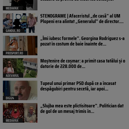
MEDIAFAX
STENOGRAME | Afaceristul „de casă” al UM
Plopeni era alintat „Generalul” de director....
GANDUL.RO
„Îmi iubesc formele”. Georgina Rodriguez s-a
pozat în costum de baie înainte de...
PROSPORT.RO
Moștenire de coșmar: a primit casa tatălui și o
datorie de 228.000 de...
ADEVARUL
Tupeul unui primar PSD după ce a încasat
despăgubiri pentru secetă, iar apoi...
DIGI24
„Slujba mea este plictisitoare”. Politician dat
de gol de un mesaj trimis în...
MEDIAFAX