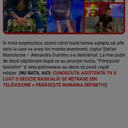
Vezi galeria foto
9 poze
În mod surprinzător, atunci când toată lumea aștepta să afle
data la care va avea loc marele eveniment, cuplul Ștefan
Manolache – Alexandra Dumitru s-a destrămat. La mai puțin
de două săptămâni după ce au anunțat nunta, ”Prințișorul
taxiurilor” și sexy-patroneasa au decis să pună capăt
relației.
(NU RATA, AICI:
CUNOSCUTA ASISTENTĂ TV A
LUAT O DECIZIE RADICALĂ! SE RETRAGE DIN
TELEVIZIUNE + PĂRĂSEȘTE ROMÂNIA DEFINITIV
)