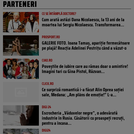
PARTENERI
CE SE ÎNTÂMPLĂ DOCTORE?
Cum arată astăzi Dana Nicolaescu, la 13 ani de la
moartea lui Sergiu Nicolaescu. Transformarea...
PROSPORT.RO
GALERIE FOTO. Ioana Tamaş, apariție fermecătoare
pe plajă! Reacția Adelinei Pestrițu când a văzut-o
CIAO.RO
Poveştile de iubire care au rămas doar o amintire!
Imagini tari cu Gina Pistol, Răzvan...
CLICK.RO
Ce surpriză romantică i-a făcut Alin Oprea soției
sale, Medana: „Am plâns de emoție!” L-a...
DIGI 24
Escrocheria „Văduvelor negre”, o adevărată
industrie în Rusia. Căsătorii cu proaspeți recruți,
pentru a încasa...
DIGI24