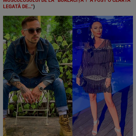
MUSCULOSULUI DE LA ”BURLĂCIȚA”! ”A FOST O CEARTĂ
LEGATĂ DE…”
)