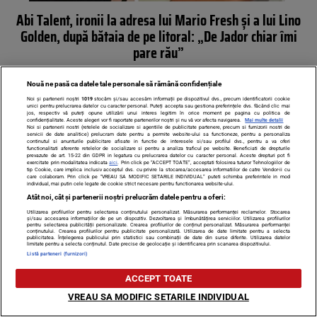
Abi Talent, ironii la adresa lui Mario Fresh și a lui Lino
Golden, după bătaia de pe litoral: „De Jador chiar îmi
pare rău”
Nouă ne pasă ca datele tale personale să rămână confidențiale
Noi și partenerii noștri
1019
stocăm și/sau accesăm informații pe dispozitivul dvs., precum identificatorii cookie
unici pentru prelucrarea datelor cu caracter personal. Puteți accepta sau gestiona preferințele dvs. făcând clic mai
jos, respectiv vă puteți opune utilizării unui interes legitim în orice moment pe pagina cu politica de
confidențialitate. Aceste alegeri vor fi raportate partenerilor noștri și nu vă vor afecta navigarea.
Mai multe detalii
Noi si partenerii nostri (retelele de socializare si agentiile de publicitate partenere, precum si furnizorii nostri de
servicii de date analitice) prelucram date pentru a permite website-ului sa functioneze, pentru a personaliza
continutul si anunturile publicitare afisate in functie de interesele si/sau profilul dvs., pentru a va oferi
functionalitati aferente retelelor de socializare si pentru a analiza traficul pe website. Beneficiati de drepturile
prevazute de art. 15-22 din GDPR in legatura cu prelucrarea datelor cu caracter personal. Aceste drepturi pot fi
exercitate prin modalitatea indicata
aici
. Prin click pe “ACCEPT TOATE”, acceptati folosirea tuturor Tehnologiilor de
tip Cookie, care implica inclusiv acceptul dvs. cu privire la stocarea/accesarea informatiilor de catre Vendor-ii cu
care colaboram. Prin click pe “VREAU SA MODIFIC SETARILE INDIVIDUAL” puteti schimba preferintele in mod
individual, mai putin cele legate de cookie strict necesare pentru functionarea website-ului.
Atât noi, cât și partenerii noștri prelucrăm datele pentru a oferi:
Utilizarea profilurilor pentru selectarea conținutului personalizat. Măsurarea performanței reclamelor. Stocarea
și/sau accesarea informațiilor de pe un dispozitiv. Dezvoltarea și îmbunătățirea serviciilor. Utilizarea profilurilor
pentru selectarea publicității personalizate. Crearea profilurilor de conținut personalizat. Măsurarea performanței
Abi Talent intră în familia lui Florin Salam. Nepoata
conținutului. Crearea profilurilor pentru publicitate personalizată. Utilizarea de date limitate pentru a selecta
publicitatea. Înțelegerea publicului prin statistici sau combinații de date din surse diferite. Utilizarea datelor
limitate pentru a selecta conținutul. Date precise de geolocație și identificarea prin scanarea dispozitivului.
manelistului, iubita controversatului cântăreț?
Listă parteneri (furnizori)
ACCEPT TOATE
VREAU SA MODIFIC SETARILE INDIVIDUAL