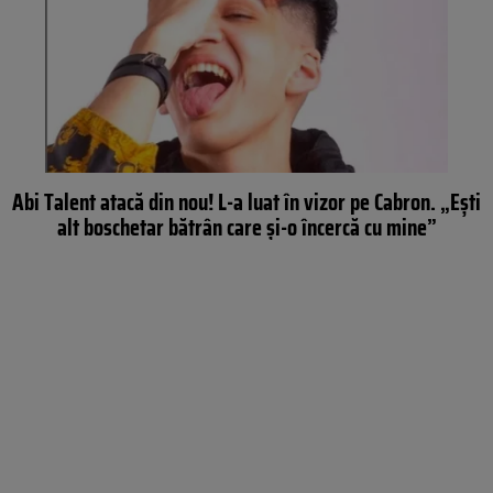
Abi Talent atacă din nou! L-a luat în vizor pe Cabron. „Ești
alt boschetar bătrân care și-o încercă cu mine”