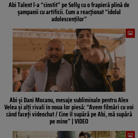
Abi Talent l-a “cinstit” pe Selly cu o frapieră plină de
șampanii cu artificii. Cum a reacționat “idolul
adolescenților”
Abi și Dani Mocanu, mesaje subliminale pentru Alex
Velea și alți rivali în noua lor piesă: “Avem filmări cu voi
când faceți videochat / Cine îl supără pe Abi, mă supără
pe mine” | VIDEO