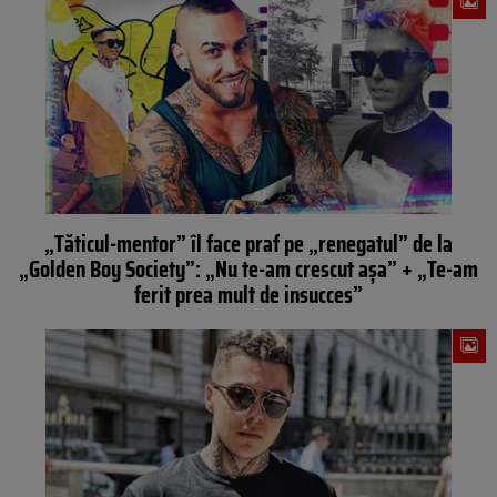
„Tăticul-mentor” îl face praf pe „renegatul” de la
„Golden Boy Society”: „Nu te-am crescut așa” + „Te-am
ferit prea mult de insucces”