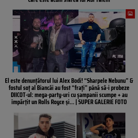
El este denunțătorul lui Alex Bodi! “Sharpele Nebunu” &
fostul soț al Biancăi au fost “frați” până să-i probeze
DIICOT-ul: mega-party-uri cu șampanii scumpe + au
împărțit un Rolls Royce și… | SUPER GALERIE FOTO