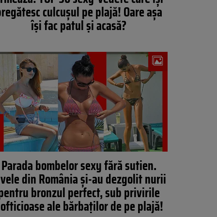
regătesc culcușul pe plajă! Oare așa
își fac patul și acasă?
Parada bombelor sexy fără sutien.
ivele din România și-au dezgolit nurii
pentru bronzul perfect, sub privirile
ofticioase ale bărbaților de pe plajă!