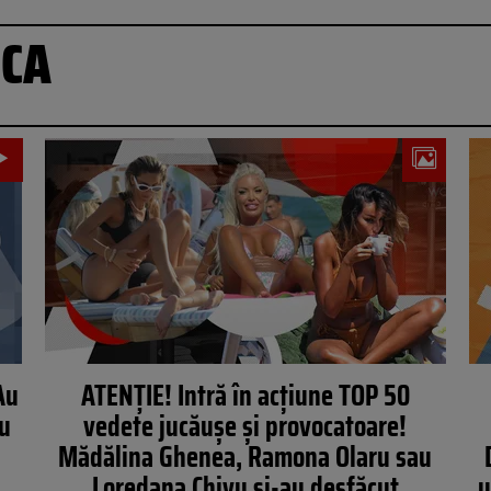
ICA
Au
ATENŢIE! Intră în acţiune TOP 50
au
vedete jucăuşe şi provocatoare!
Mădălina Ghenea, Ramona Olaru sau
Loredana Chivu şi-au desfăcut
u