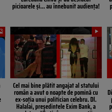
picioarele şi… au înnebunit audienţa!
p
n
Cel mai bine plătit angajat al statului
român a avut o noapte de pomină cu
D
e
ex-soția unui politician celebru. Dl.
Halalai, președintele Exim Bank, a
p