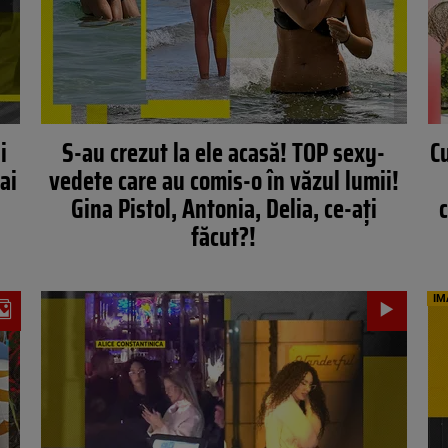
i
S-au crezut la ele acasă! TOP sexy-
C
ai
vedete care au comis-o în văzul lumii!
Gina Pistol, Antonia, Delia, ce-ați
c
făcut?!
IM