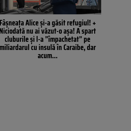
Fâșneața Alice și-a găsit refugiul! +
Niciodată nu ai văzut-o așa! A spart
cluburile și l-a ”împachetat” pe
miliardarul cu insulă în Caraibe, dar
acum…