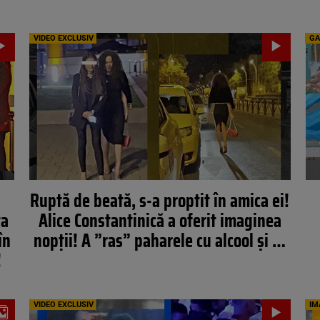
VIDEO EXCLUSIV
GA
Ruptă de beată, s-a proptit în amica ei!
ta
Alice Constantinică a oferit imaginea
în
nopții! A ”ras” paharele cu alcool și …
!
VIDEO EXCLUSIV
IM