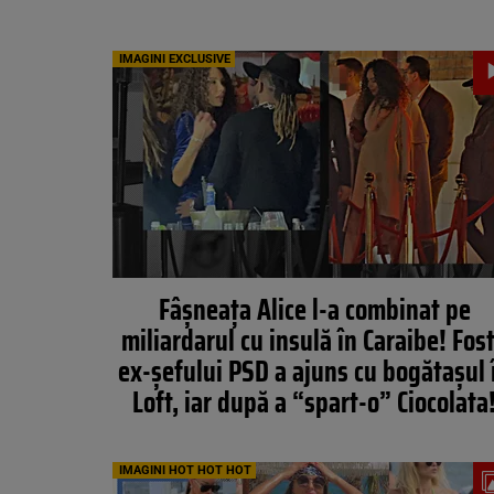
IMAGINI EXCLUSIVE
Fâșneața Alice l-a combinat pe
miliardarul cu insulă în Caraibe! Fos
ex-șefului PSD a ajuns cu bogătașul 
Loft, iar după a “spart-o” Ciocolata
IMAGINI HOT HOT HOT