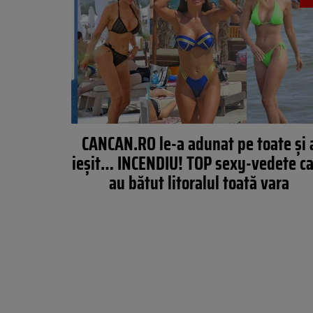
CANCAN.RO le-a adunat pe toate și 
ieșit… INCENDIU! TOP sexy-vedete c
au bătut litoralul toată vara