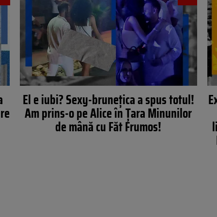
a
El e iubi? Sexy-brunețica a spus totul!
E
are
Am prins-o pe Alice în Țara Minunilor
de mână cu Făt Frumos!
l