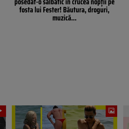
posedat-o sălbatic în crucea nopții pe
fosta lui Fester! Băutura, droguri,
muzică…