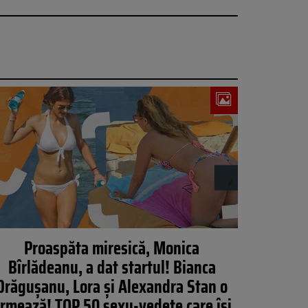
Proaspăta miresică, Monica
Bîrlădeanu, a dat startul! Bianca
Drăgușanu, Lora și Alexandra Stan o
rmează! TOP 50 sexy-vedete care își