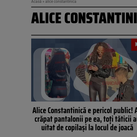
Acasă
»
alice constantinica
ALICE CONSTANTIN
Alice Constantinică e pericol public! 
crăpat pantalonii pe ea, toți tăticii 
uitat de copilași la locul de joacă