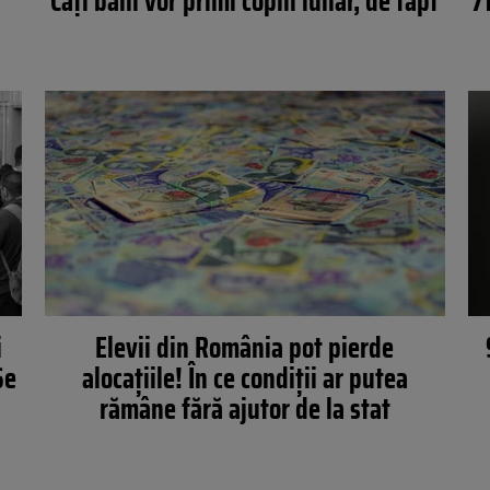
Câți bani vor primi copiii lunar, de fapt
7
i
Elevii din România pot pierde
Se
alocațiile! În ce condiții ar putea
rămâne fără ajutor de la stat