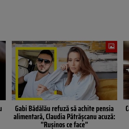
u
Gabi Bădălău refuză să achite pensia
C
alimentară, Claudia Pătrășcanu acuză:
”Rușinos ce face”