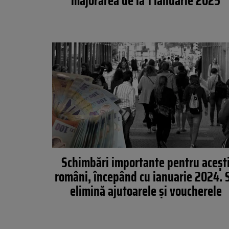
majorarea de la 1 ianuarie 2025
Schimbări importante pentru aceșt
români, începând cu ianuarie 2024. 
elimină ajutoarele și voucherele