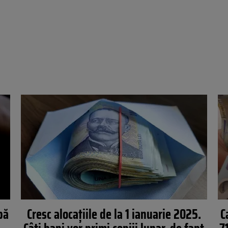
pă
Cresc alocațiile de la 1 ianuarie 2025.
C