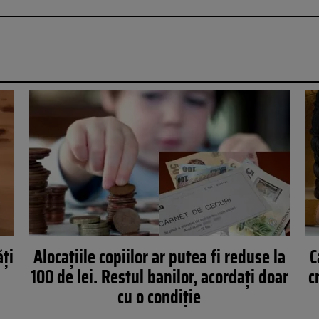
ăți
Alocațiile copiilor ar putea fi reduse la
C
100 de lei. Restul banilor, acordați doar
c
cu o condiție