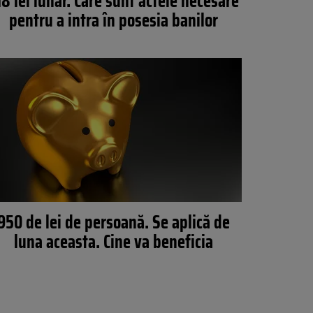
18 lei lunar. Care sunt actele necesare
pentru a intra în posesia banilor
950 de lei de persoană. Se aplică de
luna aceasta. Cine va beneficia