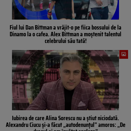
Fiul lui Dan Bittman a vrăjit-o pe fiica bossului de la
Dinamo la o cafea. Alex Bittman a moștenit talentul
celebrului său tată!
Iubirea de care Alina Sorescu nu a știut niciodată.
Alexandru Ciucu și-a făcut „autodenunțul” amoros: „De