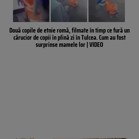
Două copile de etnie romă, filmate în timp ce fură un
cărucior de copii în plină zi în Tulcea. Cum au fost
surprinse mamele lor | VIDEO