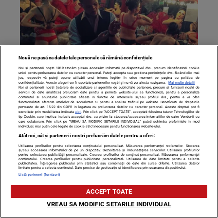
Nouă ne pasă ca datele tale personale să rămână confidențiale
Noi și partenerii noștri
1019
stocăm și/sau accesăm informații pe dispozitivul dvs., precum identificatorii cookie
unici pentru prelucrarea datelor cu caracter personal. Puteți accepta sau gestiona preferințele dvs. făcând clic mai
jos, respectiv vă puteți opune utilizării unui interes legitim în orice moment pe pagina cu politica de
confidențialitate. Aceste alegeri vor fi raportate partenerilor noștri și nu vă vor afecta navigarea.
Mai multe detalii
Noi si partenerii nostri (retelele de socializare si agentiile de publicitate partenere, precum si furnizorii nostri de
Il mai tii minte pe Anthony Icuagu de la Vocea Romaniei?
servicii de date analitice) prelucram date pentru a permite website-ului sa functioneze, pentru a personaliza
continutul si anunturile publicitare afisate in functie de interesele si/sau profilul dvs., pentru a va oferi
functionalitati aferente retelelor de socializare si pentru a analiza traficul pe website. Beneficiati de drepturile
Vezi ce explicatie halucinanta a gasit pentru viata sa
prevazute de art. 15-22 din GDPR in legatura cu prelucrarea datelor cu caracter personal. Aceste drepturi pot fi
exercitate prin modalitatea indicata
aici
. Prin click pe “ACCEPT TOATE”, acceptati folosirea tuturor Tehnologiilor de
amoroasa!
tip Cookie, care implica inclusiv acceptul dvs. cu privire la stocarea/accesarea informatiilor de catre Vendor-ii cu
care colaboram. Prin click pe “VREAU SA MODIFIC SETARILE INDIVIDUAL” puteti schimba preferintele in mod
individual, mai putin cele legate de cookie strict necesare pentru functionarea website-ului.
Atât noi, cât și partenerii noștri prelucrăm datele pentru a oferi:
Utilizarea profilurilor pentru selectarea conținutului personalizat. Măsurarea performanței reclamelor. Stocarea
și/sau accesarea informațiilor de pe un dispozitiv. Dezvoltarea și îmbunătățirea serviciilor. Utilizarea profilurilor
pentru selectarea publicității personalizate. Crearea profilurilor de conținut personalizat. Măsurarea performanței
conținutului. Crearea profilurilor pentru publicitate personalizată. Utilizarea de date limitate pentru a selecta
publicitatea. Înțelegerea publicului prin statistici sau combinații de date din surse diferite. Utilizarea datelor
limitate pentru a selecta conținutul. Date precise de geolocație și identificarea prin scanarea dispozitivului.
Listă parteneri (furnizori)
ACCEPT TOATE
VREAU SA MODIFIC SETARILE INDIVIDUAL