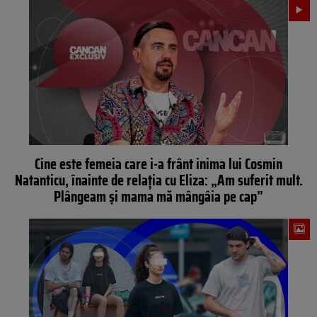
Cine este femeia care i-a frânt inima lui Cosmin
Natanticu, înainte de relația cu Eliza: „Am suferit mult.
Plângeam și mama mă mângâia pe cap”