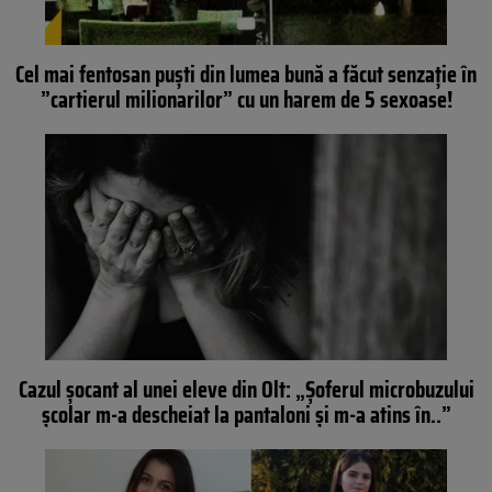
Cel mai fentosan puști din lumea bună a făcut senzație în
”cartierul milionarilor” cu un harem de 5 sexoase!
Cazul șocant al unei eleve din Olt: „Șoferul microbuzului
școlar m-a descheiat la pantaloni și m-a atins în..”