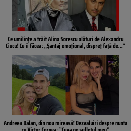
Ce umilințe a trăit Alina Sorescu alături de Alexandru
Ciucu! Ce îi făcea: „Șantaj emoțional, dispreț față de…”
Andreea Bălan, din nou mireasă! Dezvăluiri despre nunta
cu Victor Cornea: ”Ceva pe sufletul meu”