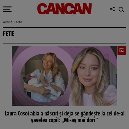
Acasă
»
fete
FETE
Laura Cosoi abia a născut și deja se gândește la cel de-al
șaselea copil: „Mi-aș mai dori”