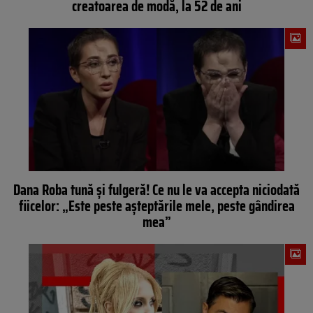
creatoarea de modă, la 52 de ani
Dana Roba tună și fulgeră! Ce nu le va accepta niciodată
fiicelor: „Este peste așteptările mele, peste gândirea
mea”