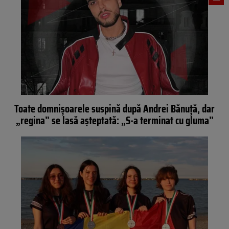
Toate domnișoarele suspină după Andrei Bănuță, dar
„regina” se lasă așteptată: „S-a terminat cu gluma”