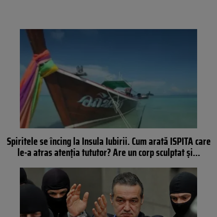
Spiritele se încing la Insula Iubirii. Cum arată ISPITA care
le-a atras atenţia tututor? Are un corp sculptat şi…