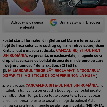
Adaugă-ne ca sursă
Urmărește-ne în Discover
preferată
Fostul star al formației din Ștefan cel Mare e terorizat de
hoți! De frica celor care sustrag oglinzile retrovizoare, Giani
Kiriță a luat o măsură radicală.
CANCAN.RO, SIT-UL NR.1
DIN ROMÂNIA
, vă prezintă, în exclusivitate, imaginile de-a
dreptul savuroase cu bolidul de zeci de mii de euro pe care
îl deține „faimosul” de la Exatlon. (CITEȘTE
ȘI:
MILIARDARUL “NEGRILĂ”, RECLAMAT ÎN “DOSARUL”
DISPARIȚIEI A 3 STICLE DE DOM PERIGNON LA NUBA!
)
Zilele trecute,
CANCAN.RO, SITE-UL NR.1 DIN ROMÂNIA
, l-a
întâlnit, în traficul aglomerat din București, pe fostul jucător
de fotbal Giani Kiriță. După toate aparențele, fostul căpitan
al echipei Dinamo este terorizat de hoții de oglinzi! Asta
pentru că și-a trecut numele pe ele, foarte vizibil…
(NU RATA,