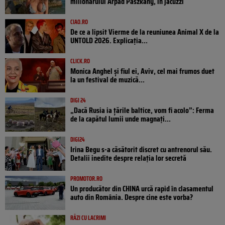
milionarului Arpad Paszkany, în jacuzzi
CIAO.RO
De ce a lipsit Vierme de la reuniunea Animal X de la
UNTOLD 2026. Explicația...
CLICK.RO
Monica Anghel și fiul ei, Aviv, cel mai frumos duet
la un festival de muzică...
DIGI 24
„Dacă Rusia ia țările baltice, vom fi acolo”: Ferma
de la capătul lumii unde magnați...
DIGI24
Irina Begu s-a căsătorit discret cu antrenorul său.
Detalii inedite despre relația lor secretă
PROMOTOR.RO
Un producător din CHINA urcă rapid în clasamentul
auto din România. Despre cine este vorba?
RÂZI CU LACRIMI