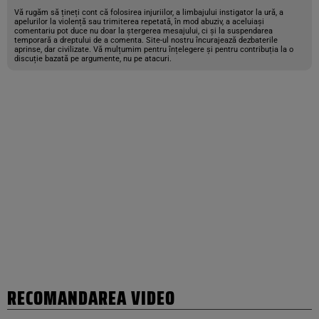
Vă rugăm să țineți cont că folosirea injuriilor, a limbajului instigator la ură, a
apelurilor la violență sau trimiterea repetată, în mod abuziv, a aceluiași
comentariu pot duce nu doar la ștergerea mesajului, ci și la suspendarea
temporară a dreptului de a comenta. Site-ul nostru încurajează dezbaterile
aprinse, dar civilizate. Vă mulțumim pentru înțelegere și pentru contribuția la o
discuție bazată pe argumente, nu pe atacuri.
RECOMANDAREA VIDEO