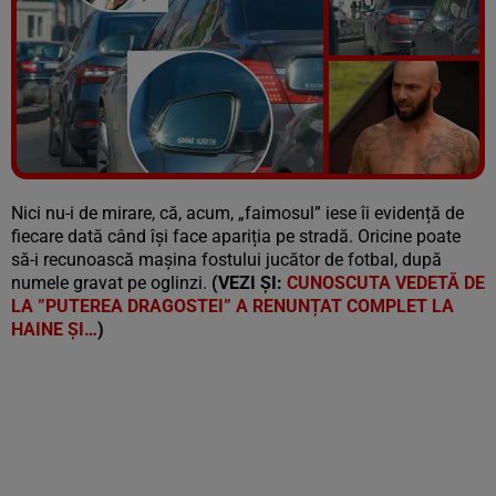
Vezi galeria foto
6 poze
Nici nu-i de mirare, că, acum, „faimosul” iese îi evidență de
fiecare dată când își face apariția pe stradă. Oricine poate
să-i recunoască mașina fostului jucător de fotbal, după
numele gravat pe oglinzi.
(VEZI ȘI:
CUNOSCUTA VEDETĂ DE
LA ”PUTEREA DRAGOSTEI” A RENUNȚAT COMPLET LA
HAINE ȘI…
)