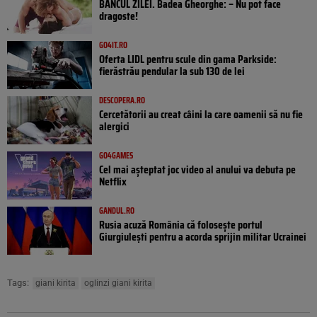
BANCUL ZILEI. Badea Gheorghe: – Nu pot face
dragoste!
GO4IT.RO
Oferta LIDL pentru scule din gama Parkside:
fierăstrău pendular la sub 130 de lei
DESCOPERA.RO
Cercetătorii au creat câini la care oamenii să nu fie
alergici
GO4GAMES
Cel mai așteptat joc video al anului va debuta pe
Netflix
GANDUL.RO
Rusia acuză România că folosește portul
Giurgiulești pentru a acorda sprijin militar Ucrainei
Tags:
giani kirita
oglinzi giani kirita