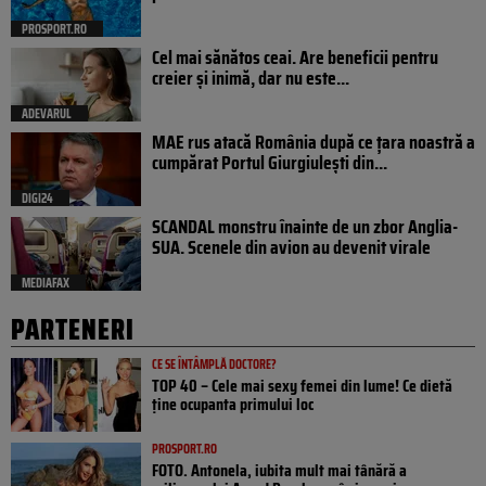
PROSPORT.RO
Cel mai sănătos ceai. Are beneficii pentru
creier și inimă, dar nu este...
ADEVARUL
MAE rus atacă România după ce țara noastră a
cumpărat Portul Giurgiulești din...
DIGI24
SCANDAL monstru înainte de un zbor Anglia-
SUA. Scenele din avion au devenit virale
MEDIAFAX
PARTENERI
CE SE ÎNTÂMPLĂ DOCTORE?
TOP 40 – Cele mai sexy femei din lume! Ce dietă
ține ocupanta primului loc
PROSPORT.RO
FOTO. Antonela, iubita mult mai tânără a