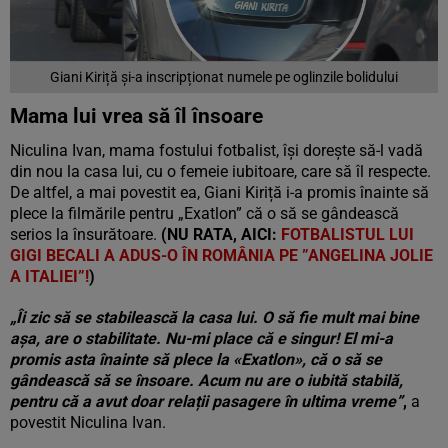
Giani Kiriță și-a inscripționat numele pe oglinzile bolidului
Mama lui vrea să îl însoare
Niculina Ivan, mama fostului fotbalist, își dorește să-l vadă
din nou la casa lui, cu o femeie iubitoare, care să îl respecte.
De altfel, a mai povestit ea, Giani Kiriță i-a promis înainte să
plece la filmările pentru „Exatlon” că o să se gândească
serios la însurătoare.
(NU RATA, AICI:
FOTBALISTUL LUI
GIGI BECALI A ADUS-O ÎN ROMÂNIA PE ”ANGELINA JOLIE
A ITALIEI”!
)
„Îi zic să se stabilească la casa lui. O să fie mult mai bine
așa, are o stabilitate. Nu-mi place că e singur! El mi-a
promis asta înainte să plece la «Exatlon», că o să se
gândească să se însoare. Acum nu are o iubită stabilă,
pentru că a avut doar relații pasagere în ultima vreme”
,
a
povestit Niculina Ivan.